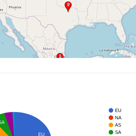
EU
NA
SA
AS
SA
EU