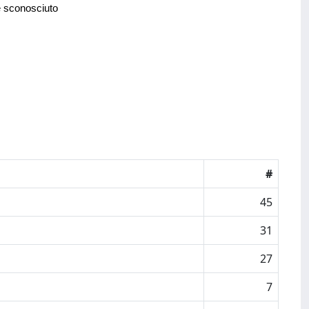
e sconosciuto
#
45
31
27
7