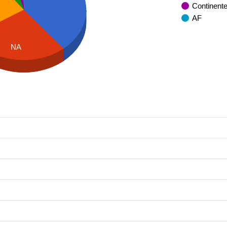
Continent
AF
NA