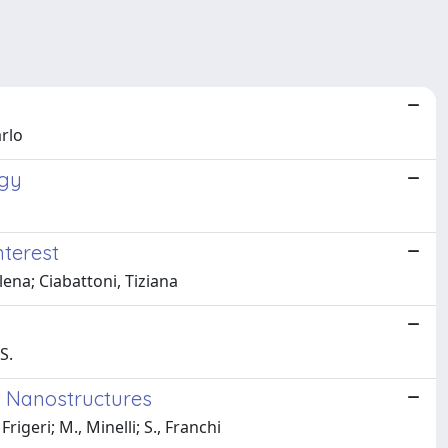
arlo
ogy
nterest
alena; Ciabattoni, Tiziana
S.
t Nanostructures
rigeri; M., Minelli; S., Franchi