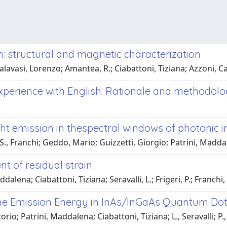
: structural and magnetic characterization
lavasi, Lorenzo; Amantea, R.; Ciabattoni, Tiziana; Azzoni, C
experience with English: Rationale and methodol
ht emission in thespectral windows of photonic i
eri; S., Franchi; Geddo, Mario; Guizzetti, Giorgio; Patrini, Madd
 of residual strain
lena; Ciabattoni, Tiziana; Seravalli, L.; Frigeri, P.; Franchi, 
f the Emission Energy in InAs/InGaAs Quantum Do
io; Patrini, Maddalena; Ciabattoni, Tiziana; L., Seravalli; P., F