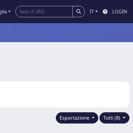
glia
IT
LOGIN
Esportazione
Tutti (8)