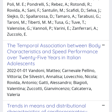
Poli, M. E.; Pondrelli, S.; Rebez, A.; Rotondi, R.;
Rovida, A.; Sani, F.; Santulin, M.; Scafidi, D.; Selva, J.;
Slejko, D.; Spallarossa, D.; Tamaro, A.; Tarabusi, G.;
Taroni, M.; Tiberti, M. M.; Tusa, G.; Tuve, T.;
Valensise, G.; Vannoli, P.; Varini, E.; Zanferrari, A.;
Zuccolo, E.
The Temporal Association between Body
Characteristics and Speed Performance
over Twenty-Five Years in Italian
Adolescents
2022-01-01 Vandoni, Matteo; Carnevale Pellino,
Vittoria; De Silvestri, Annalisa; Lovecchio, Nicola;
Rovida, Antonio; Gatti, Alessandro; Biagioli,
Valentina; Zuccotti, Gianvincenzo; Calcaterra,
Valeria
Trends in means and distributional
characteristics of cardiorespiratory