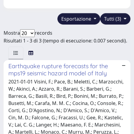
Esportazione
Tutti (3)
Mostra
records
Risultati 1 - 3 di 3 (tempo di esecuzione: 0.007 secondi).
Earthquake rupture forecasts for the
mps19 seismic hazard model of Italy
2021-01-01 Visini, F.; Pace, B.; Meletti, C.; Marzocchi,
W.; Akinci, A.; Azzaro, R.; Barani, S.; Barberi, G.;
Barreca, G.; Basili, R.; Bird, P.; Bonini, M.; Burrato, P.;
Busetti, M.; Carafa, M. M. C.; Cocina, O.; Console, R.;
Corti, G.; D'Agostino, N.; D'Amico, S.; D'Amico, V.;
Cin, M. D.; Falcone, G.; Fracassi, U.; Gee, R.; Kastelic,
V.; Lai, C. G.; Langer, H.; Maesano, F. E.; Marchesini,
A.; Martelli, L.; Monaco, C.; Murru, M.; Peruzza, L.;