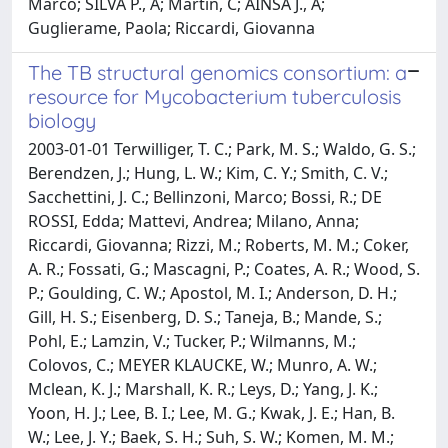
Marco; SILVA P., A; Martin, C; AINSA J., A;
Guglierame, Paola; Riccardi, Giovanna
The TB structural genomics consortium: a
resource for Mycobacterium tuberculosis
biology
2003-01-01 Terwilliger, T. C.; Park, M. S.; Waldo, G. S.;
Berendzen, J.; Hung, L. W.; Kim, C. Y.; Smith, C. V.;
Sacchettini, J. C.; Bellinzoni, Marco; Bossi, R.; DE
ROSSI, Edda; Mattevi, Andrea; Milano, Anna;
Riccardi, Giovanna; Rizzi, M.; Roberts, M. M.; Coker,
A. R.; Fossati, G.; Mascagni, P.; Coates, A. R.; Wood, S.
P.; Goulding, C. W.; Apostol, M. I.; Anderson, D. H.;
Gill, H. S.; Eisenberg, D. S.; Taneja, B.; Mande, S.;
Pohl, E.; Lamzin, V.; Tucker, P.; Wilmanns, M.;
Colovos, C.; MEYER KLAUCKE, W.; Munro, A. W.;
Mclean, K. J.; Marshall, K. R.; Leys, D.; Yang, J. K.;
Yoon, H. J.; Lee, B. I.; Lee, M. G.; Kwak, J. E.; Han, B.
W.; Lee, J. Y.; Baek, S. H.; Suh, S. W.; Komen, M. M.;