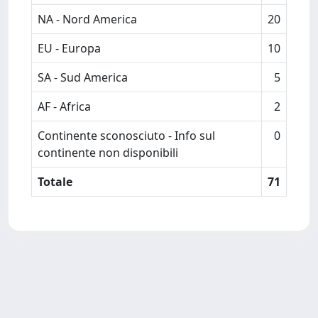
NA - Nord America
20
EU - Europa
10
SA - Sud America
5
AF - Africa
2
Continente sconosciuto - Info sul
0
continente non disponibili
Totale
71
Powered by
IRIS
-
about IRIS
-
Utilizzo dei cookie
Copyright © 2026