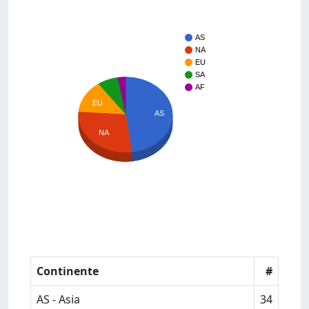
AS
NA
EU
SA
AF
EU
AS
NA
Continente
#
AS - Asia
34