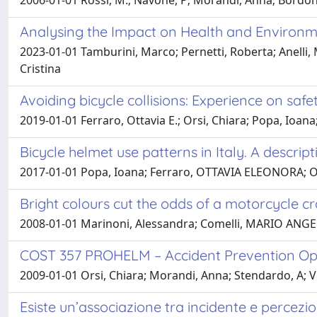
2006-01-01 Rossi, M.; Navone, P; Morandi, Anna; Bordoni, 
Analysing the Impact on Health and Environ
2023-01-01 Tamburini, Marco; Pernetti, Roberta; Anelli
Cristina
Avoiding bicycle collisions: Experience on safe
2019-01-01 Ferraro, Ottavia E.; Orsi, Chiara; Popa, Ioan
Bicycle helmet use patterns in Italy. A descrip
2017-01-01 Popa, Ioana; Ferraro, OTTAVIA ELEONORA; Or
Bright colours cut the odds of a motorcycle cr
2008-01-01 Marinoni, Alessandra; Comelli, MARIO ANG
COST 357 PROHELM – Accident Prevention Optio
2009-01-01 Orsi, Chiara; Morandi, Anna; Stendardo, A; Ve
Esiste un’associazione tra incidente e percezio