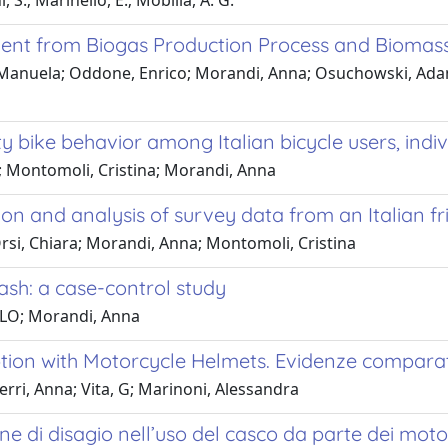
S.; Marinello, E.; Mobilia, A. G.
ment from Biogas Production Process and Biomas
, Manuela; Oddone, Enrico; Morandi, Anna; Osuchowski, Adam
ty bike behavior among Italian bicycle users, indi
a; Montomoli, Cristina; Morandi, Anna
tion and analysis of survey data from an Italian fr
si, Chiara; Morandi, Anna; Montomoli, Cristina
ash: a case-control study
ELO; Morandi, Anna
n with Motorcycle Helmets. Evidenze comparative
rri, Anna; Vita, G; Marinoni, Alessandra
ne di disagio nell’uso del casco da parte dei motoc