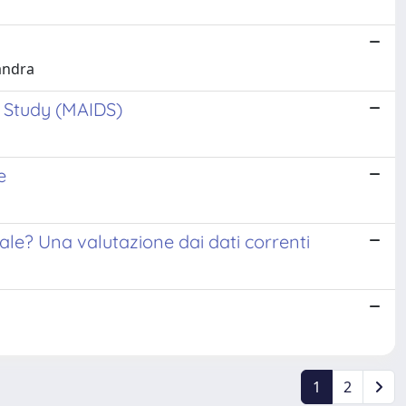
sandra
h Study (MAIDS)
e
dale? Una valutazione dai dati correnti
1
2