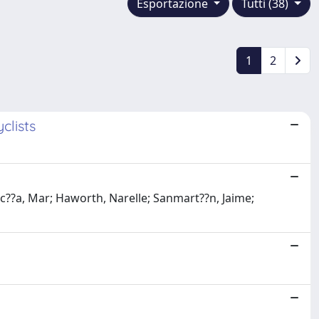
Esportazione
Tutti (38)
1
2
clists
c??a, Mar; Haworth, Narelle; Sanmart??n, Jaime;