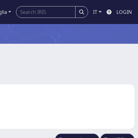
glia
IT
LOGIN