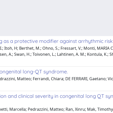
 as a protective modifier against arrhythmic ris
y, I.; Itoh, H; Berthet, M.; Ohno, S.; Fressart, V.; Monti, MAR
osen, A.; Swan, H.; Toivonen, L.; Lahtinen, A. M.; Kontula, K.; S
 congenital long-QT syndrome.
Pedrazzini, Matteo; Ferrandi, Chiara; DE FERRARI, Gaetano; Vi
and clinical severity in congenital long QT syn
tti, Marcella; Pedrazzini, Matteo; Ran, Xinru; Mak, Timothy S