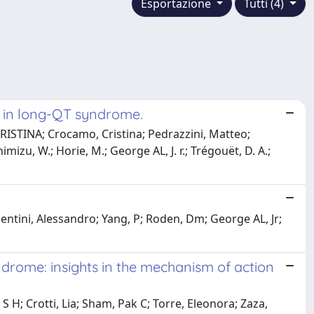
Esportazione
Tutti (4)
k in long-QT syndrome.
IA CRISTINA; Crocamo, Cristina; Pedrazzini, Matteo;
himizu, W.; Horie, M.; George AL, J. r.; Trégouët, D. A.;
centini, Alessandro; Yang, P; Roden, Dm; George AL, Jr;
drome: insights in the mechanism of action
 H; Crotti, Lia; Sham, Pak C; Torre, Eleonora; Zaza,