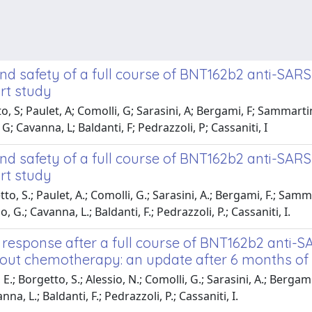
nd safety of a full course of BNT162b2 anti-SARS
ort study
 S; Paulet, A; Comolli, G; Sarasini, A; Bergami, F; Sammartino, J
G; Cavanna, L; Baldanti, F; Pedrazzoli, P; Cassaniti, I
nd safety of a full course of BNT162b2 anti-SARS
ort study
, S.; Paulet, A.; Comolli, G.; Sarasini, A.; Bergami, F.; Sammartin
, G.; Cavanna, L.; Baldanti, F.; Pedrazzoli, P.; Cassaniti, I.
response after a full course of BNT162b2 anti-S
ithout chemotherapy: an update after 6 months of
 E.; Borgetto, S.; Alessio, N.; Comolli, G.; Sarasini, A.; Bergami,
na, L.; Baldanti, F.; Pedrazzoli, P.; Cassaniti, I.