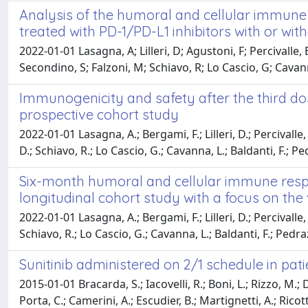
Analysis of the humoral and cellular immune 
treated with PD-1/PD-L1 inhibitors with or w
2022-01-01 Lasagna, A; Lilleri, D; Agustoni, F; Percivalle, 
Secondino, S; Falzoni, M; Schiavo, R; Lo Cascio, G; Cavanna
Immunogenicity and safety after the third do
prospective cohort study
2022-01-01 Lasagna, A.; Bergami, F.; Lilleri, D.; Percivalle,
D.; Schiavo, R.; Lo Cascio, G.; Cavanna, L.; Baldanti, F.; Ped
Six-month humoral and cellular immune respon
longitudinal cohort study with a focus on the
2022-01-01 Lasagna, A.; Bergami, F.; Lilleri, D.; Percivalle, 
Schiavo, R.; Lo Cascio, G.; Cavanna, L.; Baldanti, F.; Pedrazz
Sunitinib administered on 2/1 schedule in pa
2015-01-01 Bracarda, S.; Iacovelli, R.; Boni, L.; Rizzo, M.; D
Porta, C.; Camerini, A.; Escudier, B.; Martignetti, A.; Ricott