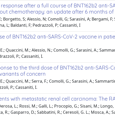
response after a full course of BNT162b2 anti-S
ithout chemotherapy: an update after 6 months of
E; Borgetto, S; Alessio, N; Comolli, G; Sarasini, A; Bergami, F; 
, L; Baldanti, F; Pedrazzoli, P; Cassaniti, I
se of BNT162b2 anti-SARS-CoV-2 vaccine in patien
 E.; Quaccini, M.; Alessio, N.; Comolli, G.; Sarasini, A.; Sammart
razzoli, P.; Cassaniti, I.
se to the third dose of BNT162b2 anti-SARS-CoV-
 variants of concern
E.; Quaccini, M.; Serra, F.; Comolli, G.; Sarasini, A.; Sammartino
oli, P.; Cassaniti, I.
tients with metastatic renal cell carcinoma: The
erosa, L.; Rossi, M.; Galli, L.; Procopio, G.; Sisani, M.; Longo, F
a, R.; Gasparro, D.; Sabbatini, R.; Ceresoli, G. L.; Mosca, A.; Sa