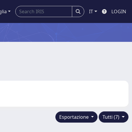
glia
IT
LOGIN
Esportazione
Tutti (7)