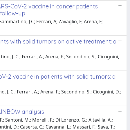
ARS-CoV-2 vaccine in cancer patients
 follow-up
Sammartino, J C; Ferrari, A; Zavaglio, F; Arena, F;
ts with solid tumors on active treatment: a
ino, J. C.; Ferrari, A.; Arena, F.; Secondino, S.; Cicognini,
2 vaccine in patients with solid tumors: a
, J. C.; Ferrari, A.; Arena, F.; Secondino, S.; Cicognini, D.;
 RAINBOW analysis
.; Santoni, M.; Morelli, F.; Di Lorenzo, G.; Altavilla, A.;
ntini, D.; Caserta, C.; Cavanna, L.; Massari, F.; Sava, T.;