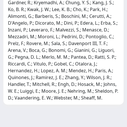
Gardner, R.; Kryemadhi, A.; Chung, Y. S.; Kang, J. S.;
Ko, B. R.; Kwak, J. W.; Lee, K. B.; Cho, K.; Park, H.;
Alimonti, G.; Barberis, S.; Boschini, M.; Cerutti, A.;
D'Angelo, P.; Dicorato, M.; Dini, P.; Edera, L.; Erba, S.;
Inzani, P.; Leveraro, F.; Malvezzi, S.; Menasce, D.;
Mezzadri, M.; Moroni, L.; Pedrini, D.; Pontoglio, C.;
Prelz, F.; Rovere, M.; Sala, S.; Davenport III, T. F.;
Arena, V.; Boca, G.; Bonomi, G.; Gianini, G.; Liguori,
G.; Pegna, D. L.; Merlo, M. M.; Pantea, D.; Ratti, S. P.;
Riccardi, C.; Vitulo, P.; Gobel, C.; Otalora, J.;
Hernandez, H.; Lopez, A. M.; Mendez, H.; Paris, A.;
Quinones, J.; Ramirez, J. E.; Zhang, Y.; Wilson, J. R.;
Handler, T.; Mitchell, R.; Engh, D.; Hosack, M.; Johns,
W. E.; Luiggi, E.; Moore, J. E.; Nehring, M.; Sheldon, P.
D.; Vaandering, E. W.; Webster, M.; Sheaff, M.