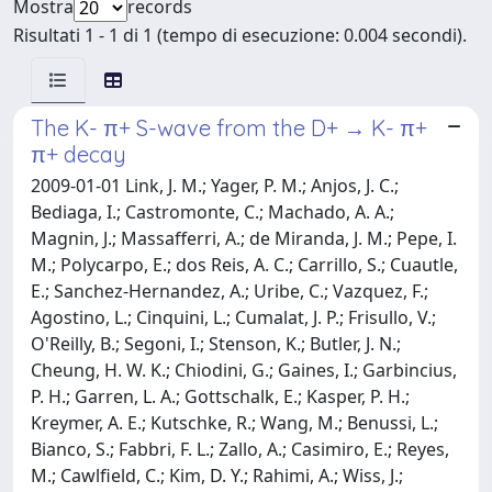
Mostra
records
Risultati 1 - 1 di 1 (tempo di esecuzione: 0.004 secondi).
The K- π+ S-wave from the D+ → K- π+
π+ decay
2009-01-01 Link, J. M.; Yager, P. M.; Anjos, J. C.;
Bediaga, I.; Castromonte, C.; Machado, A. A.;
Magnin, J.; Massafferri, A.; de Miranda, J. M.; Pepe, I.
M.; Polycarpo, E.; dos Reis, A. C.; Carrillo, S.; Cuautle,
E.; Sanchez-Hernandez, A.; Uribe, C.; Vazquez, F.;
Agostino, L.; Cinquini, L.; Cumalat, J. P.; Frisullo, V.;
O'Reilly, B.; Segoni, I.; Stenson, K.; Butler, J. N.;
Cheung, H. W. K.; Chiodini, G.; Gaines, I.; Garbincius,
P. H.; Garren, L. A.; Gottschalk, E.; Kasper, P. H.;
Kreymer, A. E.; Kutschke, R.; Wang, M.; Benussi, L.;
Bianco, S.; Fabbri, F. L.; Zallo, A.; Casimiro, E.; Reyes,
M.; Cawlfield, C.; Kim, D. Y.; Rahimi, A.; Wiss, J.;