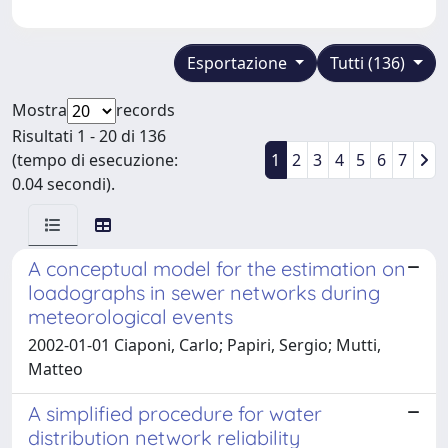
Esportazione
Tutti (136)
Mostra
records
Risultati 1 - 20 di 136
(tempo di esecuzione:
1
2
3
4
5
6
7
0.04 secondi).
A conceptual model for the estimation on
loadographs in sewer networks during
meteorological events
2002-01-01 Ciaponi, Carlo; Papiri, Sergio; Mutti,
Matteo
A simplified procedure for water
distribution network reliability