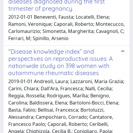
diseases diagnosed during the first
trimester of pregnancy.
2012-01-01 Beneventi, Fausta; Locatelli, Elena;
Ramoni, Veronique; Caporali, Roberto; Montecucco,
Carlomaurizio; Simonetta, Margherita; Cavagnoli, C;
Ferrari, M; Spinillo, Arsenio
“Disease knowledge index” and
perspectives on reproductive issues: A
nationwide study on 398 women with
autoimmune rheumatic diseases
2019-01-01 Andreoli, Laura; Lazzaroni, Maria Grazia;
Carini, Chiara; Dall'Ara, Francesca; Nalli, Cecilia;
Reggia, Rossella; Rodrigues, Marília; Benigno,
Carolina; Baldissera, Elena; Bartoloni-Bocci, Elena;
Basta, Fabio; Bellisai, Francesca; Bortoluzzi,
Alessandra; Campochiaro, Corrado; Cantatore,
Francesco Paolo; Caporali, Roberto; Ceribelli,
Angela; Chighizola, Cecilia B.; Conigliaro, Paola;