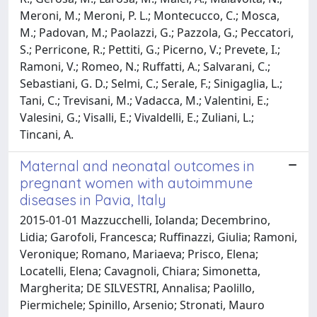
Meroni, M.; Meroni, P. L.; Montecucco, C.; Mosca,
M.; Padovan, M.; Paolazzi, G.; Pazzola, G.; Peccatori,
S.; Perricone, R.; Pettiti, G.; Picerno, V.; Prevete, I.;
Ramoni, V.; Romeo, N.; Ruffatti, A.; Salvarani, C.;
Sebastiani, G. D.; Selmi, C.; Serale, F.; Sinigaglia, L.;
Tani, C.; Trevisani, M.; Vadacca, M.; Valentini, E.;
Valesini, G.; Visalli, E.; Vivaldelli, E.; Zuliani, L.;
Tincani, A.
Maternal and neonatal outcomes in
pregnant women with autoimmune
diseases in Pavia, Italy
2015-01-01 Mazzucchelli, Iolanda; Decembrino,
Lidia; Garofoli, Francesca; Ruffinazzi, Giulia; Ramoni,
Veronique; Romano, Mariaeva; Prisco, Elena;
Locatelli, Elena; Cavagnoli, Chiara; Simonetta,
Margherita; DE SILVESTRI, Annalisa; Paolillo,
Piermichele; Spinillo, Arsenio; Stronati, Mauro