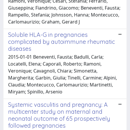
Ramoni, Véronique; Cesari, Stefania; Ferrario,
Giuseppina; Fiandrino, Giacomo; Beneventi, Fausta;
Rampello, Stefania; Johnsson, Hanna; Montecucco,
Carlomaurizio; Graham, Gerard J
Soluble HLA-G in pregnancies
complicated by autoimmune rheumatic
diseases
2015-01-01 Beneventi, Fausta; Badulli, Carla;
Locatelli, Elena; Caporali, Roberto; Ramoni,
Veronique; Cavagnoli, Chiara; Simonetta,
Margherita; Garbin, Giulia; Tinelli, Carmine; Alpini,
Claudia; Montecucco, Carlomaurizio; Martinetti,
Miryam; Spinillo, Arsenio
Systemic vasculitis and pregnancy: A
multicenter study on maternal and
neonatal outcome of 65 prospectively
followed pregnancies