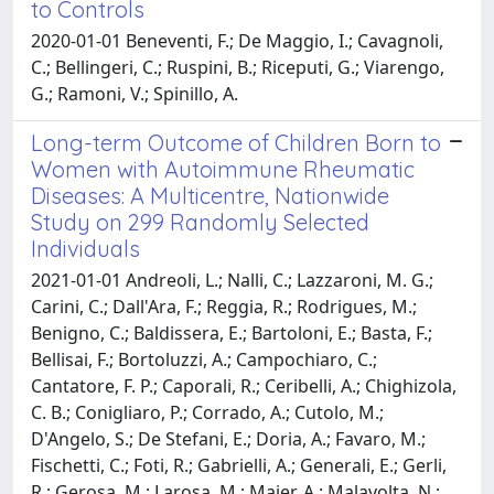
to Controls
2020-01-01 Beneventi, F.; De Maggio, I.; Cavagnoli,
C.; Bellingeri, C.; Ruspini, B.; Riceputi, G.; Viarengo,
G.; Ramoni, V.; Spinillo, A.
Long-term Outcome of Children Born to
Women with Autoimmune Rheumatic
Diseases: A Multicentre, Nationwide
Study on 299 Randomly Selected
Individuals
2021-01-01 Andreoli, L.; Nalli, C.; Lazzaroni, M. G.;
Carini, C.; Dall'Ara, F.; Reggia, R.; Rodrigues, M.;
Benigno, C.; Baldissera, E.; Bartoloni, E.; Basta, F.;
Bellisai, F.; Bortoluzzi, A.; Campochiaro, C.;
Cantatore, F. P.; Caporali, R.; Ceribelli, A.; Chighizola,
C. B.; Conigliaro, P.; Corrado, A.; Cutolo, M.;
D'Angelo, S.; De Stefani, E.; Doria, A.; Favaro, M.;
Fischetti, C.; Foti, R.; Gabrielli, A.; Generali, E.; Gerli,
R.; Gerosa, M.; Larosa, M.; Maier, A.; Malavolta, N.;