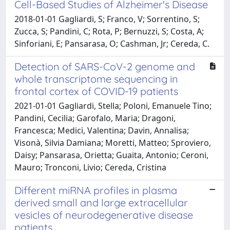
Cell-Based Studies of Alzheimer's Disease
2018-01-01 Gagliardi, S; Franco, V; Sorrentino, S;
Zucca, S; Pandini, C; Rota, P; Bernuzzi, S; Costa, A;
Sinforiani, E; Pansarasa, O; Cashman, Jr; Cereda, C.
Detection of SARS-CoV-2 genome and
whole transcriptome sequencing in
frontal cortex of COVID-19 patients
2021-01-01 Gagliardi, Stella; Poloni, Emanuele Tino;
Pandini, Cecilia; Garofalo, Maria; Dragoni,
Francesca; Medici, Valentina; Davin, Annalisa;
Visonà, Silvia Damiana; Moretti, Matteo; Sproviero,
Daisy; Pansarasa, Orietta; Guaita, Antonio; Ceroni,
Mauro; Tronconi, Livio; Cereda, Cristina
Different miRNA profiles in plasma
derived small and large extracellular
vesicles of neurodegenerative disease
patients.