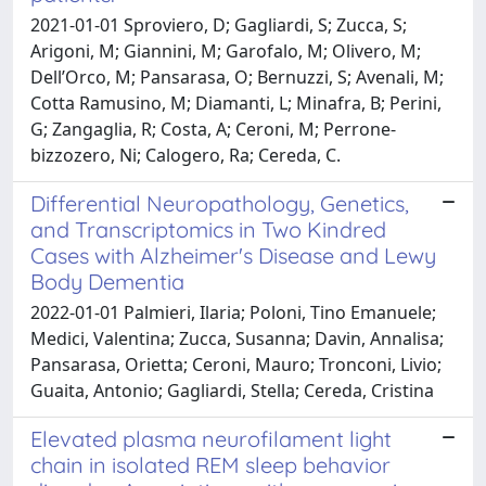
2021-01-01 Sproviero, D; Gagliardi, S; Zucca, S;
Arigoni, M; Giannini, M; Garofalo, M; Olivero, M;
Dell’Orco, M; Pansarasa, O; Bernuzzi, S; Avenali, M;
Cotta Ramusino, M; Diamanti, L; Minafra, B; Perini,
G; Zangaglia, R; Costa, A; Ceroni, M; Perrone‐
bizzozero, Ni; Calogero, Ra; Cereda, C.
Differential Neuropathology, Genetics,
and Transcriptomics in Two Kindred
Cases with Alzheimer's Disease and Lewy
Body Dementia
2022-01-01 Palmieri, Ilaria; Poloni, Tino Emanuele;
Medici, Valentina; Zucca, Susanna; Davin, Annalisa;
Pansarasa, Orietta; Ceroni, Mauro; Tronconi, Livio;
Guaita, Antonio; Gagliardi, Stella; Cereda, Cristina
Elevated plasma neurofilament light
chain in isolated REM sleep behavior