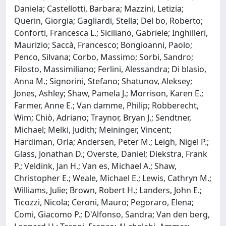
Daniela; Castellotti, Barbara; Mazzini, Letizia;
Querin, Giorgia; Gagliardi, Stella; Del bo, Roberto;
Conforti, Francesca L.; Siciliano, Gabriele; Inghilleri,
Maurizio; Saccà, Francesco; Bongioanni, Paolo;
Penco, Silvana; Corbo, Massimo; Sorbi, Sandro;
Filosto, Massimiliano; Ferlini, Alessandra; Di blasio,
Anna M.; Signorini, Stefano; Shatunov, Aleksey;
Jones, Ashley; Shaw, Pamela J.; Morrison, Karen E.;
Farmer, Anne E.; Van damme, Philip; Robberecht,
Wim; Chiò, Adriano; Traynor, Bryan J.; Sendtner,
Michael; Melki, Judith; Meininger, Vincent;
Hardiman, Orla; Andersen, Peter M.; Leigh, Nigel P.;
Glass, Jonathan D.; Overste, Daniel; Diekstra, Frank
P.; Veldink, Jan H.; Van es, Michael A.; Shaw,
Christopher E.; Weale, Michael E.; Lewis, Cathryn M.;
Williams, Julie; Brown, Robert H.; Landers, John E.;
Ticozzi, Nicola; Ceroni, Mauro; Pegoraro, Elena;
Comi, Giacomo P.; D'Alfonso, Sandra; Van den berg,