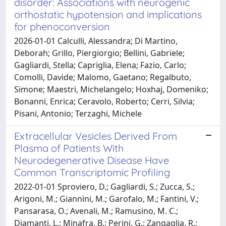
disorder: Associations with neurogenic
orthostatic hypotension and implications
for phenoconversion
2026-01-01 Calculli, Alessandra; Di Martino,
Deborah; Grillo, Piergiorgio; Bellini, Gabriele;
Gagliardi, Stella; Capriglia, Elena; Fazio, Carlo;
Comolli, Davide; Malomo, Gaetano; Regalbuto,
Simone; Maestri, Michelangelo; Hoxhaj, Domeniko;
Bonanni, Enrica; Ceravolo, Roberto; Cerri, Silvia;
Pisani, Antonio; Terzaghi, Michele
Extracellular Vesicles Derived From
Plasma of Patients With
Neurodegenerative Disease Have
Common Transcriptomic Profiling
2022-01-01 Sproviero, D.; Gagliardi, S.; Zucca, S.;
Arigoni, M.; Giannini, M.; Garofalo, M.; Fantini, V.;
Pansarasa, O.; Avenali, M.; Ramusino, M. C.;
Diamanti, L.; Minafra, B.; Perini, G.; Zangaglia, R.;