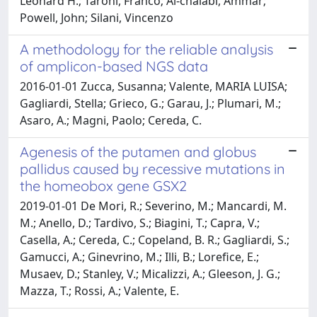
Leonard H.; Taroni, Franco; Al-chalabi, Ammar;
Powell, John; Silani, Vincenzo
A methodology for the reliable analysis
of amplicon-based NGS data
2016-01-01 Zucca, Susanna; Valente, MARIA LUISA;
Gagliardi, Stella; Grieco, G.; Garau, J.; Plumari, M.;
Asaro, A.; Magni, Paolo; Cereda, C.
Agenesis of the putamen and globus
pallidus caused by recessive mutations in
the homeobox gene GSX2
2019-01-01 De Mori, R.; Severino, M.; Mancardi, M.
M.; Anello, D.; Tardivo, S.; Biagini, T.; Capra, V.;
Casella, A.; Cereda, C.; Copeland, B. R.; Gagliardi, S.;
Gamucci, A.; Ginevrino, M.; Illi, B.; Lorefice, E.;
Musaev, D.; Stanley, V.; Micalizzi, A.; Gleeson, J. G.;
Mazza, T.; Rossi, A.; Valente, E.