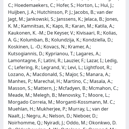
C.; Hoedemaekers, C.; Hofer, S.; Horton, L.; Hui, J.;
Huijben, J. A.; Hutchinson, P. J.; Jacobs, B.; van der
Jagt, M.; Jankowski, S.; Janssens, K.; Jelaca, B.; Jones,
K. M.; Kamnitsas, K.; Kaps, R.; Karan, M.; Katila, A.;
Kaukonen, K. -M.; De Keyser, V.; Kivisaari, R.; Kolias,
A. G.; Kolumban, B.; Kolundzija, K.; Kondziella, D.;
Koskinen, L. -O.; Kovacs, N.; Kramer, A.;
Kutsogiannis, D.; Kyprianou, T.; Lagares, A.;
Lamontagne, F.; Latini, R.; Lauzier, F.; Lazar, I.; Ledig,
C.; Lefering, R.; Legrand, V.; Levi, L.; Lightfoot, R.;
Lozano, A.; Macdonald, S.; Major, S.; Manara, A.;
Manhes, P.; Marechal, H.; Martino, C.; Masala, A.;
Masson, S.; Mattern, J.; Mcfadyen, B.; Mcmahon, C.;
Meade, M.; Melegh, B.; Menovsky, T.; Moore, L.;
Morgado Correia, M.; Morganti-Kossmann, M. C.;
Muehlan, H.; Mukherjee, P.; Murray, L.; van der
Naalt, J.; Negru, A.; Nelson, D.; Nieboer, D.;
Noirhomme, Q.; Nyiradi, J.; Oddo, M.; Okonkwo, D.