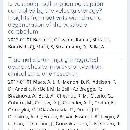
Is vestibular self-motion perception
controlled by the velocity storage?
Insights from patients with chronic
degeneration of the vestibulo-
cerebellum.
2012-01-01 Bertolini, Giovanni; Ramat, Stefano;
Bockisch, Cj; Marti, S; Straumann, D; Palla, A.
Traumatic brain injury: integrated
approaches to improve prevention,
clinical care, and research
2017-01-01 Maas, A. I. R.; Menon, D. K.; Adelson, P.
D.; Andelic, N.; Bell, M. J.; Belli, A.; Bragge, P.;
Brazinova, A.; Buki, A.; Chesnut, R. M.; Citerio, G.;
Coburn, M.; Cooper, D. J.; Crowder, A. T.; Czeiter, E.;
Czosnyka, M.; Diaz-Arrastia, R.; Dreier, J. P.;
Duhaime, A. -C.; Ercole, A.; van Essen, T. A.; Feigin, V.
L.; Gao, G.; Giacino, J.; Gonzalez-Lara, L. E.; Gruen, R.