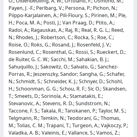
O.; Oldenbeuving, A. W.; Ortolano, F.; Osmond, M.;
Payen, J. -F.; Perlbarg, V.; Persona, P.; Pichon, N.;
Piippo-Karjalainen, A.; Pili-Floury, S.; Pirinen, M.; Ple,
H.; Poca, M. A.; Posti, J.; Van Praag, D.; Ptito, A.;
Radoi, A.; Ragauskas, A.; Raj, R.; Real, R. G. L.; Reed,
N.; Rhodes, J.; Robertson, C.; Rocka, S.; Roe, C.;
Roise, O.; Roks, G.; Rosand, J.; Rosenfeld, J. V.;
Rosenlund, C.; Rosenthal, G.; Rossi, S.; Rueckert, D.;
de Ruiter, G. C. W.; Sacchi, M.; Sahakian, B. J.;
Sahuquillo, J.; Sakowitz, O.; Salvato, G.; Sanchez-
Porras, R.; Jeszenszky, Sandor; Sangha, G.; Schafer,
N.; Schmidt, S.; Schneider, K. J.; Schnyer, D.; Schohl,
H.; Schoonman, G. G.; Schou, R. F.; Sir, O.; Skandsen,
T.; Smeets, D.; Sorinola, A.; Stamatakis, E.;
Stevanovic, A.; Stevens, R. D.; Sundstrom, N.;
Taccone, F. S.; Takala, R.; Tanskanen, P.; Taylor, M. S.;
Telgmann, R.; Temkin, N.; Teodorani, G.; Thomas,
M.; Tolias, C. M.; Trapani, T.; Turgeon, A.; Vajkoczy, P.;
Valadka, A. B.; Valeinis, E.; Vallance, S.; Vamos, Z.;