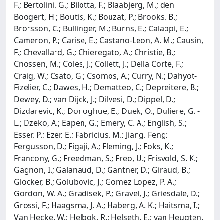
F.; Bertolini, G.; Bilotta, F.; Blaabjerg, M.; den
Boogert, H.; Boutis, K.; Bouzat, P.; Brooks, B.;
Brorsson, C.; Bullinger, M.; Burns, E.; Calappi, E.;
Cameron, P.; Carise, E.; Castano-Leon, A. M.; Causin,
F.; Chevallard, G.; Chieregato, A.; Christie, B.;
Cnossen, M.; Coles, J.; Collett, J.; Della Corte, F.;
Craig, W.; Csato, G.; Csomos, A.; Curry, N.; Dahyot-
Fizelier, C.; Dawes, H.; Dematteo, C.; Depreitere, B.;
Dewey, D.; van Dijck, J.; Dilvesi, D.; Dippel, D.;
Dizdarevic, K.; Donoghue, E.; Duek, O.; Duliere, G. -
L.; Dzeko, A.; Eapen, G.; Emery, C. A.; English, S.;
Esser, P.; Ezer, E.; Fabricius, M.; Jiang, Feng;
Fergusson, D.; Figaji, A.; Fleming, J.; Foks, K.;
Francony, G.; Freedman, S.; Freo, U.; Frisvold, S. K.;
Gagnon, I.; Galanaud, D.; Gantner, D.; Giraud, B.;
Glocker, B.; Golubovic, J.; Gomez Lopez, P. A.;
Gordon, W. A.; Gradisek, P.; Gravel, J.; Griesdale, D.;
Grossi, F.; Haagsma, J. A.; Haberg, A. K.; Haitsma, I.;
Van Hecke, W.; Helbok, R.; Helseth, E.; van Heugten,