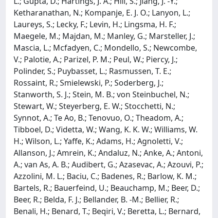
L.; Gupta, D.; Hartings, J. A.; Hill, S.; Jiang, J. -Y.;
Ketharanathan, N.; Kompanje, E. J. O.; Lanyon, L.;
Laureys, S.; Lecky, F.; Levin, H.; Lingsma, H. F.;
Maegele, M.; Majdan, M.; Manley, G.; Marsteller, J.;
Mascia, L.; Mcfadyen, C.; Mondello, S.; Newcombe,
V.; Palotie, A.; Parizel, P. M.; Peul, W.; Piercy, J.;
Polinder, S.; Puybasset, L.; Rasmussen, T. E.;
Rossaint, R.; Smielewski, P.; Soderberg, J.;
Stanworth, S. J.; Stein, M. B.; von Steinbuchel, N.;
Stewart, W.; Steyerberg, E. W.; Stocchetti, N.;
Synnot, A.; Te Ao, B.; Tenovuo, O.; Theadom, A.;
Tibboel, D.; Videtta, W.; Wang, K. K. W.; Williams, W.
H.; Wilson, L.; Yaffe, K.; Adams, H.; Agnoletti, V.;
Allanson, J.; Amrein, K.; Andaluz, N.; Anke, A.; Antoni,
A.; van As, A. B.; Audibert, G.; Azasevac, A.; Azouvi, P.;
Azzolini, M. L.; Baciu, C.; Badenes, R.; Barlow, K. M.;
Bartels, R.; Bauerfeind, U.; Beauchamp, M.; Beer, D.;
Beer, R.; Belda, F. J.; Bellander, B. -M.; Bellier, R.;
Benali, H.; Benard, T.; Beqiri, V.; Beretta, L.; Bernard,