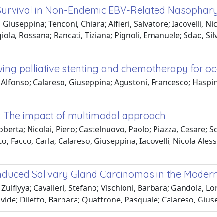
 Survival in Non-Endemic EBV-Related Nasophar
iuseppina; Tenconi, Chiara; Alfieri, Salvatore; Iacovelli, Nic
ola, Rossana; Rancati, Tiziana; Pignoli, Emanuele; Sdao, Silv
owing palliative stenting and chemotherapy for o
 Alfonso; Calareso, Giuseppina; Agustoni, Francesco; Haspin
s: The impact of multimodal approach
oberta; Nicolai, Piero; Castelnuovo, Paolo; Piazza, Cesare; S
to; Facco, Carla; Calareso, Giuseppina; Iacovelli, Nicola Ale
Induced Salivary Gland Carcinomas in the Moder
fiyya; Cavalieri, Stefano; Vischioni, Barbara; Gandola, Lore
avide; Diletto, Barbara; Quattrone, Pasquale; Calareso, Gius