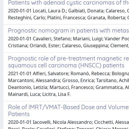
Patients with adenoid cystic carcinomas of the 
2020-01-01 Locati, Laura D.; Galbiati, Donata; Calareso, G
Resteghini, Carlo; Platini, Francesca; Granata, Roberta; Q
Prognostic nomogram in patients with metast
2020-01-01 Cavalieri, Stefano; Mariani, Luigi; Vander Poo
Cristiana; Orlandi, Ester; Calareso, Giuseppina; Clement, 
Prognostic role of pre-treatment magnetic r
squamous cell carcinoma (HNSCC) patients
2021-01-01 Alfieri, Salvatore; Romanò, Rebecca; Bologna, 
Marcantoni, Alessandra; Grosso, Enrica; Tarsitano, Achille
Deantonio, Letizia; Martucci, Francesco; Grammatica, Al
Mainardi, Luca; Licitra, Lisa F.
Role of IMRT/VMAT-Based Dose and Volume Pa
Patients
2020-01-01 Iacovelli, Nicola Alessandro; Cicchetti, Alessa