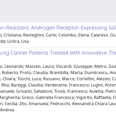
ion-Resistant, Androgen Receptor–Expressing Sali
i, Cristiana; Resteghini, Carlo; Colombo, Elena; Calareso, Gi
a; Licitra, Lisa
ung Cancer Patients Treated With Innovative The
o, Leonardo; Mazzeo, Laura; Viscardi, Giuseppe; Metro, Giuli
, Roberto; Proto, Claudia; Brambilla, Marta; Dumitrascu, And
, Chiara; Toschi, Luca; Russano, Marco; Cortellini, Alessio; C
i, Rita; Bareggi, Claudia; Verderame, Francesco; Lugini, Anton
anuele; Grisanti, Salvatore; Trovò, Francesco; Auletta, Pietro
rgherita; Greco, Gabriella Francesca; Vigorito, Raffaella; Oc
tri, Cecilia; Zito, Emanuela; Pedrocchi, Alessandra Chiara Lau
, Andrea