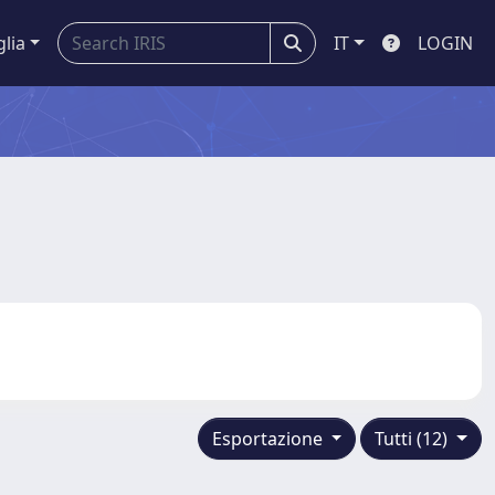
glia
IT
LOGIN
Esportazione
Tutti (12)