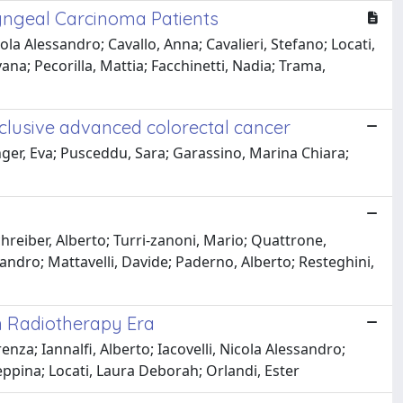
yngeal Carcinoma Patients
ola Alessandro; Cavallo, Anna; Cavalieri, Stefano; Locati,
ana; Pecorilla, Mattia; Facchinetti, Nadia; Trama,
cclusive advanced colorectal cancer
ger, Eva; Pusceddu, Sara; Garassino, Marina Chiara;
chreiber, Alberto; Turri‐zanoni, Mario; Quattrone,
ssandro; Mattavelli, Davide; Paderno, Alberto; Resteghini,
n Radiotherapy Era
nza; Iannalfi, Alberto; Iacovelli, Nicola Alessandro;
eppina; Locati, Laura Deborah; Orlandi, Ester