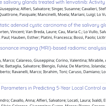
salivary glands treated with lenvatinib: Activity 
iuseppina; Alfieri, Salvatore; Singer, Susanne; Cavalieri, Ste
uattrone, Pasquale; Mancinelli, Moela; Mariani, Luigi; Lo Vullo
atic adenoid cystic carcinoma of the salivary g
rten, Vincent; Van Breda, Laure; Cau, Maria C.; Lo Vullo, Salv
Paul; Hauben, Esther; Platini, Francesca; Bossi, Paolo; Licitra
esonance imaging (MRI)-based radiomic analysis 
Marco; Calareso, Giuseppina; Corino, Valentina; Mirabile, Aur
; Battaglia, Salvatore; Blengio, Fulvia; De Martino, Iolanda; 
berto; Ravanelli, Marco; Ibrahim, Toni; Caruso, Damiano; Loc
rameters in Predicting 5-Year Local Control a
ndro; Cavallo, Anna; Alfieri, Salvatore; Locati, Laura; Ivaldi