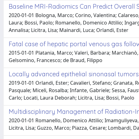
Baseline MRI-Radiomics Can Predict Overall
2020-01-01 Bologna, Marco; Corino, Valentina; Calareso, G
Laura; Bossi, Paolo; Romanello, Domenico Attilio; Ingargi
Annalisa; Licitra, Lisa; Mainardi, Luca; Orlandi, Ester
Fatal case of hepatic portal venous gas foll
2015-01-01 Platania, Marco; Valeri, Barbara; Marchianò,
Gelsomino, Francesco; de Braud, Filippo
Locally advanced epithelial sinonasal tumor
2019-01-01 Orlandi, Ester; Cavalieri, Stefano; Granata, R
Pasquale; Miceli, Rosalba; Infante, Gabriele; Sessa, Faus
Carlo; Locati, Laura Deborah; Licitra, Lisa; Bossi, Paolo
Multidisciplinary Management of Radiation-
2020-01-01 Romanello, Domenico Attilio; Imamguliyeva, Zul
Licitra, Lisa; Guzzo, Marco; Piazza, Cesare; Lombardi, D