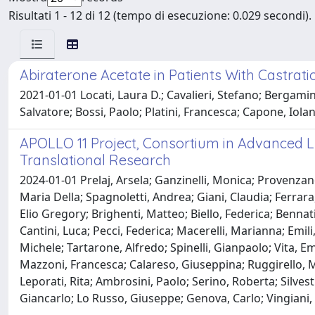
Risultati 1 - 12 di 12 (tempo di esecuzione: 0.029 secondi).
Abiraterone Acetate in Patients With Castrat
2021-01-01 Locati, Laura D.; Cavalieri, Stefano; Bergamin
Salvatore; Bossi, Paolo; Platini, Francesca; Capone, Ioland
APOLLO 11 Project, Consortium in Advanced L
Translational Research
2024-01-01 Prelaj, Arsela; Ganzinelli, Monica; Provenzan
Maria Della; Spagnoletti, Andrea; Giani, Claudia; Ferrara
Elio Gregory; Brighenti, Matteo; Biello, Federica; Bennati
Cantini, Luca; Pecci, Federica; Macerelli, Marianna; Emil
Michele; Tartarone, Alfredo; Spinelli, Gianpaolo; Vita, Em
Mazzoni, Francesca; Calareso, Giuseppina; Ruggirello, Ma
Leporati, Rita; Ambrosini, Paolo; Serino, Roberta; Silves
Giancarlo; Lo Russo, Giuseppe; Genova, Carlo; Vingiani