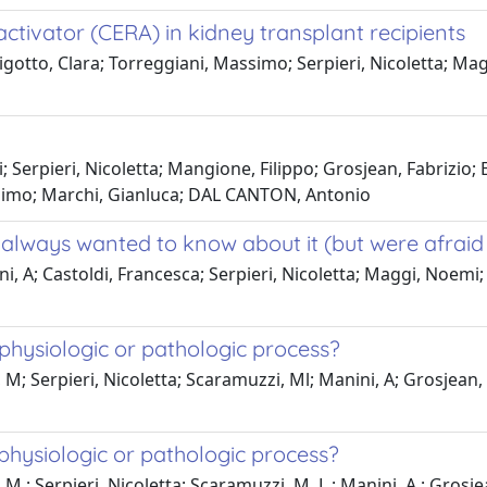
activator (CERA) in kidney transplant recipients
igotto, Clara; Torreggiani, Massimo; Serpieri, Nicoletta; Mag
gi; Serpieri, Nicoletta; Mangione, Filippo; Grosjean, Fabrizio;
simo; Marchi, Gianluca; DAL CANTON, Antonio
always wanted to know about it (but were afraid 
 A; Castoldi, Francesca; Serpieri, Nicoletta; Maggi, Noemi; S
a physiologic or pathologic process?
; Serpieri, Nicoletta; Scaramuzzi, Ml; Manini, A; Grosjean, F
a physiologic or pathologic process?
; Serpieri, Nicoletta; Scaramuzzi, M. L.; Manini, A.; Grosjean,