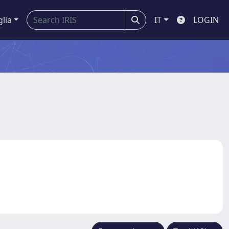
glia
IT
LOGIN