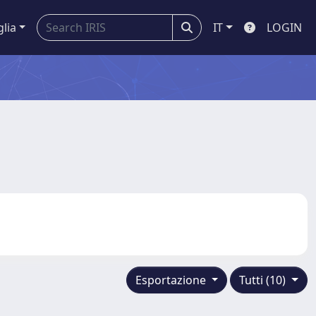
glia
IT
LOGIN
Esportazione
Tutti (10)