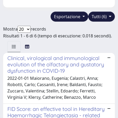
Esportazione
Tutti (6)
Mostra
records
Risultati 1 - 6 di 6 (tempo di esecuzione: 0.018 secondi).
Clinical, virological and immunological
evolution of the olfactory and gustatory
dysfunction in COVID-19
2022-01-01 Maiorano, Eugenia; Calastri, Anna;
Robotti, Carlo; Cassaniti, Irene; Baldanti, Fausto;
Zuccaro, Valentina; Stellin, Edoardo; Ferretti,
Virginia V; Klersy, Catherine; Benazzo, Marco
FID Score: an effective tool in Hereditary
Haemorrhagic Telangiectasia - related