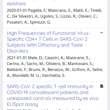
epistaxis
2020-01-01 Pagella, F.; Maiorano, E.; Matti, E.; Tinelli,
C.; De Silvestri, A.; Ugolini, S.; Lizzio, R.; Olivieri, C.;
Pusateri, A.; Spinozzi, G.
High Frequencies of Functional Virus-
Specific CD4+ T Cells in SARS-CoV-2
Subjects With Olfactory and Taste
Disorders
2021-01-01 Mele, D.; Calastri, A.; Maiorano, E.;
Cerino, A.; Sachs, M.; Oliviero, B.; Mantovani, S.;
Baldanti, F.; Bruno, R.; Benazzo, M.; Grifoni, A.; Sette,
A.; Mondelli, M. U.; Varchetta, S.
SARS-CoV-2 specific T-cell immunity in
COVID-19 convalescent patients and
unexposed controls measured by ex vivo
ELISpot assay