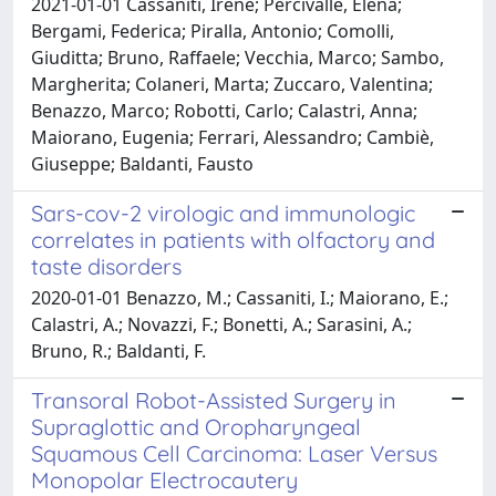
2021-01-01 Cassaniti, Irene; Percivalle, Elena;
Bergami, Federica; Piralla, Antonio; Comolli,
Giuditta; Bruno, Raffaele; Vecchia, Marco; Sambo,
Margherita; Colaneri, Marta; Zuccaro, Valentina;
Benazzo, Marco; Robotti, Carlo; Calastri, Anna;
Maiorano, Eugenia; Ferrari, Alessandro; Cambiè,
Giuseppe; Baldanti, Fausto
Sars-cov-2 virologic and immunologic
correlates in patients with olfactory and
taste disorders
2020-01-01 Benazzo, M.; Cassaniti, I.; Maiorano, E.;
Calastri, A.; Novazzi, F.; Bonetti, A.; Sarasini, A.;
Bruno, R.; Baldanti, F.
Transoral Robot-Assisted Surgery in
Supraglottic and Oropharyngeal
Squamous Cell Carcinoma: Laser Versus
Monopolar Electrocautery