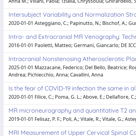
Anna M.; Villani, Paola; Tzialla, Chryssoula; Ghirardello
Intersubject Variability and Normalization St
2020-01-01 Asteggiano, C.; Papinutto, N.; Bischof, A.; Gundel
Intra- and Extracranial MR Venography: Techn
2016-01-01 Paoletti, Matteo; Germani, Giancarlo; DE ICC
Intracranial Nonstenosing Atherosclerotic Pl
2025-01-01 Mazzacane, Federico; Del Bello, Beatrice; Rog
Andrea; Pichiecchio, Anna; Cavallini, Anna
Is the fear of COVID-19 infection the same in al
2020-01-01 Filice, C.; Poma, G. L.; Above, E.; Dellafiore, C.;
MR microneurography and quantitative T2 and 
2019-01-01 Felisaz, P. F.; Poli, A.; Vitale, R.; Vitale, G.; As
MRI Measurement of Upper Cervical Spinal Cor