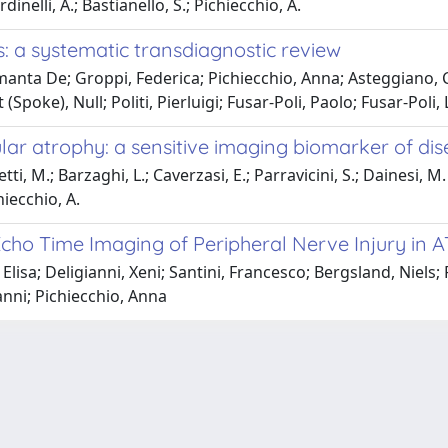
nelli, A.; Bastianello, S.; Pichiecchio, A.
s: a systematic transdiagnostic review
anta De; Groppi, Federica; Pichiecchio, Anna; Asteggiano, 
poke), Null; Politi, Pierluigi; Fusar-Poli, Paolo; Fusar-Poli,
ular atrophy: a sensitive imaging biomarker of di
i, M.; Barzaghi, L.; Caverzasi, E.; Parravicini, S.; Dainesi, M. I
hiecchio, A.
cho Time Imaging of Peripheral Nerve Injury in 
Elisa; Deligianni, Xeni; Santini, Francesco; Bergsland, Niels
anni; Pichiecchio, Anna