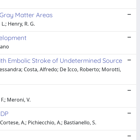
d Gray Matter Areas
 L.; Henry, R. G.
evelopment
fano
With Embolic Stroke of Undetermined Source
lessandra; Costa, Alfredo; De Icco, Roberto; Morotti,
 F.; Meroni, V.
IDP
; Cortese, A.; Pichiecchio, A.; Bastianello, S.