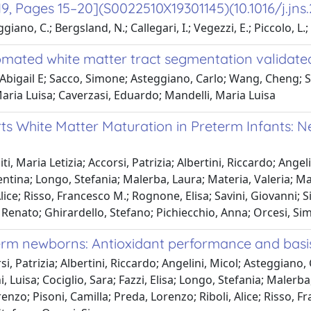
, Pages 15–20](S0022510X19301145)(10.1016/j.jns.
teggiano, C.; Bergsland, N.; Callegari, I.; Vegezzi, E.; Piccolo, L.
omated white matter tract segmentation validated 
, Abigail E; Sacco, Simone; Asteggiano, Carlo; Wang, Cheng; 
Maria Luisa; Caverzasi, Eduardo; Mandelli, Maria Luisa
s White Matter Maturation in Preterm Infants: Ne
, Maria Letizia; Accorsi, Patrizia; Albertini, Riccardo; Angeli
alentina; Longo, Stefania; Malerba, Laura; Materia, Valeria; M
lice; Risso, Francesco M.; Rognone, Elisa; Savini, Giovanni; Si
ti, Renato; Ghirardello, Stefano; Pichiecchio, Anna; Orcesi, S
term newborns: Antioxidant performance and basi
, Patrizia; Albertini, Riccardo; Angelini, Micol; Asteggiano, 
ni, Luisa; Cociglio, Sara; Fazzi, Elisa; Longo, Stefania; Maler
renzo; Pisoni, Camilla; Preda, Lorenzo; Riboli, Alice; Risso, F