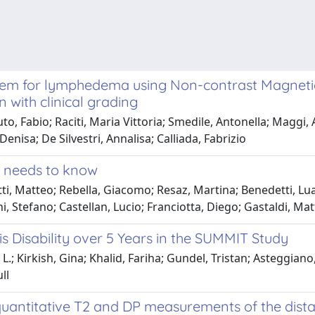
system for lymphedema using Non-contrast Magn
 with clinical grading
o, Fabio; Raciti, Maria Vittoria; Smedile, Antonella; Maggi, 
enisa; De Silvestri, Annalisa; Calliada, Fabrizio
t needs to know
ti, Matteo; Rebella, Giacomo; Resaz, Martina; Benedetti, Luan
, Stefano; Castellan, Lucio; Franciotta, Diego; Gastaldi, Mat
s Disability over 5 Years in the SUMMIT Study
L.; Kirkish, Gina; Khalid, Fariha; Gundel, Tristan; Asteggian
ll
titative T2 and DP measurements of the distal t