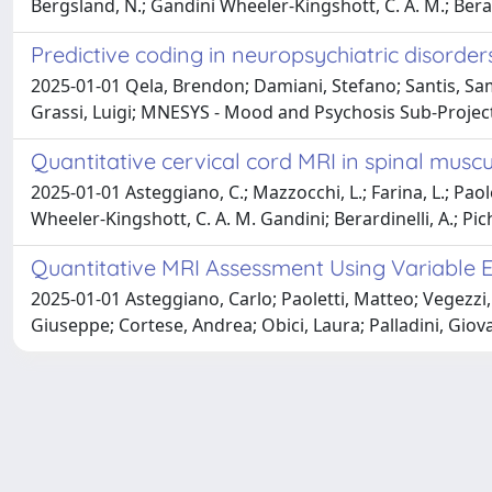
Bergsland, N.; Gandini Wheeler-Kingshott, C. A. M.; Berardi
Predictive coding in neuropsychiatric disorder
2025-01-01 Qela, Brendon; Damiani, Stefano; Santis, Sam
Grassi, Luigi; MNESYS - Mood and Psychosis Sub-Project (S
Quantitative cervical cord MRI in spinal musc
2025-01-01 Asteggiano, C.; Mazzocchi, L.; Farina, L.; Paolett
Wheeler-Kingshott, C. A. M. Gandini; Berardinelli, A.; Pic
Quantitative MRI Assessment Using Variable E
2025-01-01 Asteggiano, Carlo; Paoletti, Matteo; Vegezzi, 
Giuseppe; Cortese, Andrea; Obici, Laura; Palladini, Giov