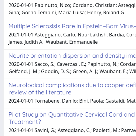
2020-01-01 Papinutto, Nico; Cordano, Christian; Asteggia
Gina; Gorno-Tempini, Maria Luisa; Henry, Roland G
Multiple SclerosisIs Rare in Epstein–Barr Vi
2021-01-01 Asteggiano, Carlo; Nourbakhsh, Bardia; Cordan
James, Judith A.; Waubant, Emmanuelle
Neurite orientation dispersion and density im
2020-01-01 Sacco, S.; Caverzasi, E.; Papinutto, N.; Cordano, 
Gelfand, J. M.; Goodin, D. S.; Green, A. J.; Waubant, E.; Wils
Neurological complications due to copper defi
review of the literature
2024-01-01 Tornabene, Danilo; Bini, Paola; Gastaldi, Mat
Pilot Study on Quantitative Cervical Cord an
Treatment?
2021-01-01 Savini, G.; Asteggiano, C.; Paoletti, M.; Parravici