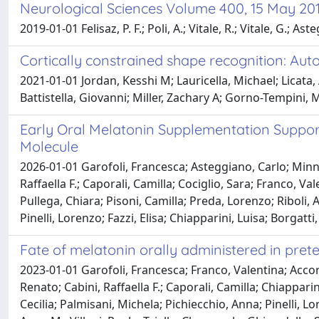
Neurological Sciences Volume 400, 15 May 2019
2019-01-01 Felisaz, P. F.; Poli, A.; Vitale, R.; Vitale, G.; As
Cortically constrained shape recognition: Aut
2021-01-01 Jordan, Kesshi M; Lauricella, Michael; Licata
Battistella, Giovanni; Miller, Zachary A; Gorno-Tempini, 
Early Oral Melatonin Supplementation Support
Molecule
2026-01-01 Garofoli, Francesca; Asteggiano, Carlo; Minniti
Raffaella F.; Caporali, Camilla; Cociglio, Sara; Franco, V
Pullega, Chiara; Pisoni, Camilla; Preda, Lorenzo; Riboli, A
Pinelli, Lorenzo; Fazzi, Elisa; Chiapparini, Luisa; Borgat
Fate of melatonin orally administered in pre
2023-01-01 Garofoli, Francesca; Franco, Valentina; Accorsi
Renato; Cabini, Raffaella F.; Caporali, Camilla; Chiappari
Cecilia; Palmisani, Michela; Pichiecchio, Anna; Pinelli, Lo