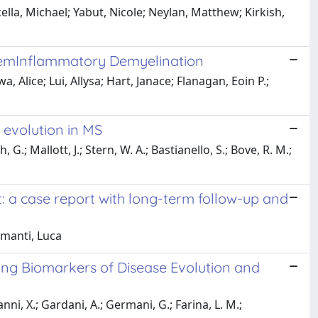
ella, Michael; Yabut, Nicole; Neylan, Matthew; Kirkish,
ystemInflammatory Demyelination
Alice; Lui, Allysa; Hart, Janace; Flanagan, Eoin P.;
 evolution in MS
G.; Mallott, J.; Stern, W. A.; Bastianello, S.; Bove, R. M.;
: a case report with long-term follow-up and
amanti, Luca
sing Biomarkers of Disease Evolution and
ianni, X.; Gardani, A.; Germani, G.; Farina, L. M.;