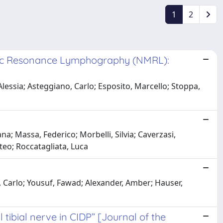
1
2
etic Resonance Lymphography (NMRL):
Alessia; Asteggiano, Carlo; Esposito, Marcello; Stoppa,
a; Massa, Federico; Morbelli, Silvia; Caverzasi,
teo; Roccatagliata, Luca
o, Carlo; Yousuf, Fawad; Alexander, Amber; Hauser,
ibial nerve in CIDP” [Journal of the