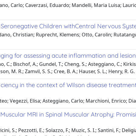
no, Carlo; Caverzasi, Eduardo; Mandelli, Maria Luisa; Lauric
rus–Seronegative Children withCentral Nervous S
o, Christian; Ruprecht, Klemens; Otto, Carolin; Rutatangwa, 
aging for assessing acute inflammation and lesion
C.; Bischof, A.; Gundel, T.; Cheng, S.; Asteggiano, C.; Kirkish, 
on, M. R.; Zamvil, S. S.; Cree, B. A.; Hauser, S. L.; Henry, R. G.
ciency in the context of Wilson disease treatment
teo; Vegezzi, Elisa; Asteggiano, Carlo; Marchioni, Enrico; Di
d Muscular MRI in Spinal Muscular Atrophy: Promi
ni, S.; Pezzotti, E.; Solazzo, F.; Muzic, S. I.; Santini, F.; Delig