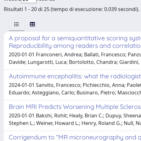
Risultati 1 - 20 di 25 (tempo di esecuzione: 0.039 secondi).
A proposal for a semiquantitative scoring 
Reproducibility among readers and correlation
2020-01-01 Franconeri, Andrea; Ballati, Francesco; Panzut
Davide; Lungarotti, Luca; Bortolotto, Chandra; Giardini, D
Autoimmune encephalitis: what the radiologis
2024-01-01 Sanvito, Francesco; Pichiecchio, Anna; Paolet
Eduardo; Asteggiano, Carlo; Businaro, Pietro; Masciocchi
Brain MRI Predicts Worsening Multiple Sclerosi
2020-01-01 Bakshi, Rohit; Healy, Brian C.; Dupuy, Sheena 
Stephen L.; Weiner, Howard L.; Henry, Roland G.; Null, Nu
Corrigendum to “MR microneurography and quan