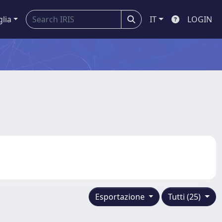
glia
IT
LOGIN
Esportazione
Tutti (25)