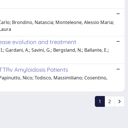
Carlo; Brondino, Natascia; Monteleone, Alessio Maria;
 Laura
sease evolution and treatment
.; Gardani, A.; Savini, G.; Bergsland, N.; Ballante, E.;
ATTRv Amyloidosis Patients
; Papinutto, Nico; Todisco, Massimiliano; Cosentino,
1
2