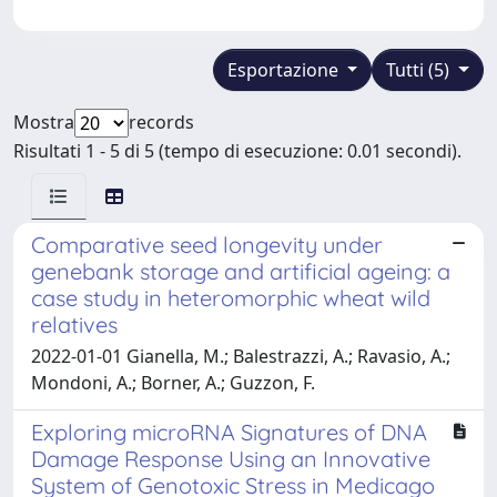
Esportazione
Tutti (5)
Mostra
records
Risultati 1 - 5 di 5 (tempo di esecuzione: 0.01 secondi).
Comparative seed longevity under
genebank storage and artificial ageing: a
case study in heteromorphic wheat wild
relatives
2022-01-01 Gianella, M.; Balestrazzi, A.; Ravasio, A.;
Mondoni, A.; Borner, A.; Guzzon, F.
Exploring microRNA Signatures of DNA
Damage Response Using an Innovative
System of Genotoxic Stress in Medicago