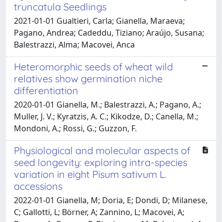
truncatula Seedlings
2021-01-01 Gualtieri, Carla; Gianella, Maraeva;
Pagano, Andrea; Cadeddu, Tiziano; Araújo, Susana;
Balestrazzi, Alma; Macovei, Anca
Heteromorphic seeds of wheat wild
relatives show germination niche
differentiation
2020-01-01 Gianella, M.; Balestrazzi, A.; Pagano, A.;
Muller, J. V.; Kyratzis, A. C.; Kikodze, D.; Canella, M.;
Mondoni, A.; Rossi, G.; Guzzon, F.
Physiological and molecular aspects of
seed longevity: exploring intra-species
variation in eight Pisum sativum L.
accessions
2022-01-01 Gianella, M; Doria, E; Dondi, D; Milanese,
C; Gallotti, L; Börner, A; Zannino, L; Macovei, A;