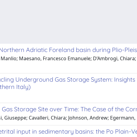
Northern Adriatic Foreland basin during Plio-Plei
, Manlio; Maesano, Francesco Emanuele; D’Ambrogi, Chiara; L
ycling Underground Gas Storage System: Insights
hern Italy)
Gas Storage Site over Time: The Case of the Corne
i, Giuseppe; Cavalleri, Chiara; Johnson, Andrew; Egermann, 
detrital input in sedimentary basins: the Po Plain