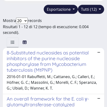
Esportazione
Tutti (12)
Mostra
records
Risultati 1 - 12 di 12 (tempo di esecuzione: 0.004
secondi).
8‐Substituted nucleosides as potential
inhibitors of the purine nucleoside
phosphorylase from Mycobacterium
tuberculosis (MtPNP)
2016-01-01 Rabuffetti, M.; Cattaneo, G.; Calleri, E.;
Höfner, G. C.; Massolini, G.; Morelli, C. F.; Speranza,
G.; Ubiali, D.; Wanner, K. T.
An overall framework for the E. coli γ-
glutamyltransferase-catalyzed