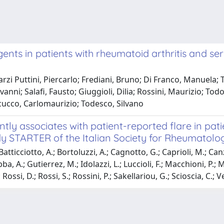
agents in patients with rheumatoid arthritis and s
 Puttini, Piercarlo; Frediani, Bruno; Di Franco, Manuela; Tinc
anni; Salafi, Fausto; Giuggioli, Dilia; Rossini, Maurizio; Tod
cucco, Carlomaurizio; Todesco, Silvano
y associates with patient-reported flare in patien
dy STARTER of the Italian Society for Rheumatolo
; Batticciotto, A.; Bortoluzzi, A.; Cagnotto, G.; Caprioli, M.; Can
bba, A.; Gutierrez, M.; Idolazzi, L.; Luccioli, F.; Macchioni, P.
 Rossi, D.; Rossi, S.; Rossini, P.; Sakellariou, G.; Scioscia, C.;