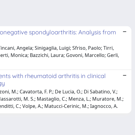
eronegative spondyloarthritis: Analysis from
ani, Angela; Sinigaglia, Luigi; Sfriso, Paolo; Tirri,
oerti, Monica; Bazzichi, Laura; Govoni, Marcello; Gerli,
ts with rheumatoid arthritis in clinical
gy
zoni, M.; Cavatorta, F. P.; De Lucia, O.; Di Sabatino, V.;
; Massarotti, M. S.; Mastaglio, C.; Menza, L.; Muratore, M.;
 Venditti, C.; Volpe, A.; Matucci-Cerinic, M.; Iagnocco, A.