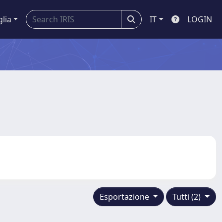
glia
IT
LOGIN
Esportazione
Tutti (2)