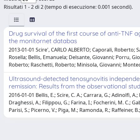
Risultati 1 - 2 di 2 (tempo di esecuzione: 0.001 secondi).
Drug survival of the first course of anti-TNF 
the monitornet databas
2013-01-01 Scire', CARLO ALBERTO; Caporali, Roberto; Sarzi
Rosella; Bellis, Emanuela; Delsante, Giovanni; Porru, Giov
Roberto; Raschetti, Roberto; Minisola, Giovanni; Monte
Ultrasound-detected tenosynovitis independentl
remission: Results from the observational stu
2016-01-01 Bellis, E.; Scire, C. A.; Carrara, G.; Adinolfi, A.
Draghessi, A.; Filippou, G.; Farina, I.; Focherini, M. C.; Ga
Parisi, S.; Picerno, V.; Piga, M.; Ramonda, R.; Raffeiner, B.;