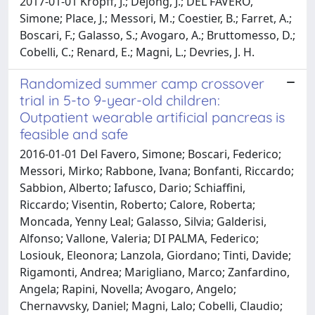
2017-01-01 Kropff, J.; Dejong, J.; DEL FAVERO,
Simone; Place, J.; Messori, M.; Coestier, B.; Farret, A.;
Boscari, F.; Galasso, S.; Avogaro, A.; Bruttomesso, D.;
Cobelli, C.; Renard, E.; Magni, L.; Devries, J. H.
Randomized summer camp crossover
trial in 5-to 9-year-old children:
Outpatient wearable artificial pancreas is
feasible and safe
2016-01-01 Del Favero, Simone; Boscari, Federico;
Messori, Mirko; Rabbone, Ivana; Bonfanti, Riccardo;
Sabbion, Alberto; Iafusco, Dario; Schiaffini,
Riccardo; Visentin, Roberto; Calore, Roberta;
Moncada, Yenny Leal; Galasso, Silvia; Galderisi,
Alfonso; Vallone, Valeria; DI PALMA, Federico;
Losiouk, Eleonora; Lanzola, Giordano; Tinti, Davide;
Rigamonti, Andrea; Marigliano, Marco; Zanfardino,
Angela; Rapini, Novella; Avogaro, Angelo;
Chernavvsky, Daniel; Magni, Lalo; Cobelli, Claudio;