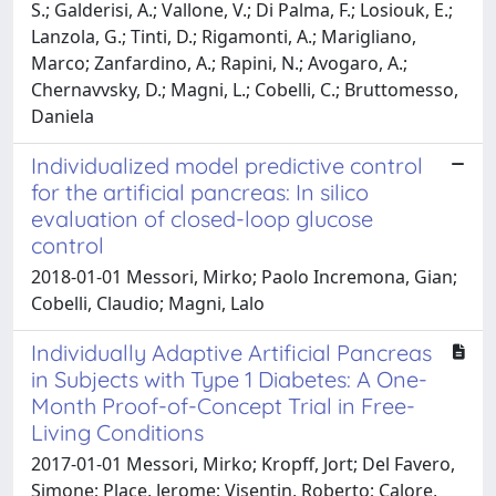
S.; Galderisi, A.; Vallone, V.; Di Palma, F.; Losiouk, E.;
Lanzola, G.; Tinti, D.; Rigamonti, A.; Marigliano,
Marco; Zanfardino, A.; Rapini, N.; Avogaro, A.;
Chernavvsky, D.; Magni, L.; Cobelli, C.; Bruttomesso,
Daniela
Individualized model predictive control
for the artificial pancreas: In silico
evaluation of closed-loop glucose
control
2018-01-01 Messori, Mirko; Paolo Incremona, Gian;
Cobelli, Claudio; Magni, Lalo
Individually Adaptive Artificial Pancreas
in Subjects with Type 1 Diabetes: A One-
Month Proof-of-Concept Trial in Free-
Living Conditions
2017-01-01 Messori, Mirko; Kropff, Jort; Del Favero,
Simone; Place, Jerome; Visentin, Roberto; Calore,