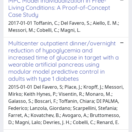
MPC Model Individualization in Free-
Living Conditions: A Proof-of-Concept
Case Study
2017-01-01 Toffanin, C.; Del Favero, S.; Aiello, E. M.;
Messori, M.; Cobelli, C.; Magni, L.
Multicenter outpatient dinner/overnight
reduction of hypoglycemia and
increased time of glucose in target with a
wearable artificial pancreas using
modular model predictive control in
adults with type 1 diabetes
2015-01-01 Del Favero, S; Place, J.; Kropff, J.; Messori,
Mirko; Keith Hynes, P.; Visentin, R.; Monaro, M.;
Galasso, S.; Boscari, F.; Toffanin, Chiara; DI PALMA,
Federico; Lanzola, Giordano; Scarpellini, Stefania;
Farret, A.; Kovatchev, B.; Avogaro, A.; Bruttomesso,
D.; Magni, Lalo; Devries, J. H.; Cobelli, C.; Renard, E.