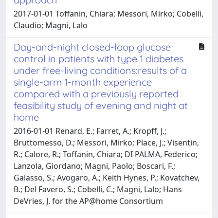
2017-01-01 Toffanin, Chiara; Messori, Mirko; Cobelli,
Claudio; Magni, Lalo
Day-and-night closed-loop glucose
control in patients with type 1 diabetes
under free-living conditions:results of a
single-arm 1-month experience
compared with a previously reported
feasibility study of evening and night at
home
2016-01-01 Renard, E.; Farret, A.; Kropff, J.;
Bruttomesso, D.; Messori, Mirko; Place, J.; Visentin,
R.; Calore, R.; Toffanin, Chiara; DI PALMA, Federico;
Lanzola, Giordano; Magni, Paolo; Boscari, F.;
Galasso, S.; Avogaro, A.; Keith Hynes, P.; Kovatchev,
B.; Del Favero, S.; Cobelli, C.; Magni, Lalo; Hans
DeVries, J. for the AP@home Consortium