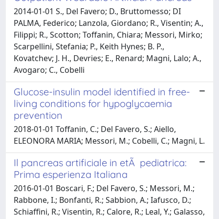
2014-01-01 S., Del Favero; D., Bruttomesso; DI
PALMA, Federico; Lanzola, Giordano; R., Visentin; A.,
Filippi; R., Scotton; Toffanin, Chiara; Messori, Mirko;
Scarpellini, Stefania; P., Keith Hynes; B. P.,
Kovatchev; J. H., Devries; E., Renard; Magni, Lalo; A.,
Avogaro; C., Cobelli
Glucose-insulin model identified in free-
living conditions for hypoglycaemia
prevention
2018-01-01 Toffanin, C.; Del Favero, S.; Aiello,
ELEONORA MARIA; Messori, M.; Cobelli, C.; Magni, L.
Il pancreas artificiale in etÃ pediatrica:
Prima esperienza Italiana
2016-01-01 Boscari, F.; Del Favero, S.; Messori, M.;
Rabbone, I.; Bonfanti, R.; Sabbion, A.; Iafusco, D.;
Schiaffini, R.; Visentin, R.; Calore, R.; Leal, Y.; Galasso,