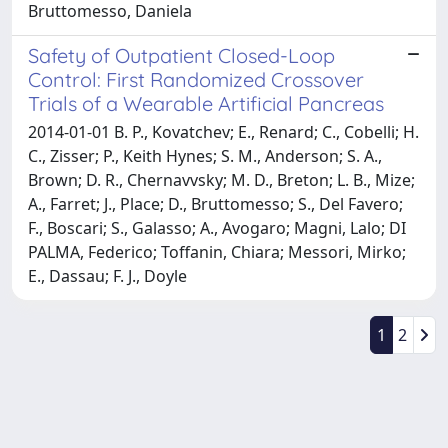
Bruttomesso, Daniela
Safety of Outpatient Closed-Loop
Control: First Randomized Crossover
Trials of a Wearable Artificial Pancreas
2014-01-01 B. P., Kovatchev; E., Renard; C., Cobelli; H.
C., Zisser; P., Keith Hynes; S. M., Anderson; S. A.,
Brown; D. R., Chernavvsky; M. D., Breton; L. B., Mize;
A., Farret; J., Place; D., Bruttomesso; S., Del Favero;
F., Boscari; S., Galasso; A., Avogaro; Magni, Lalo; DI
PALMA, Federico; Toffanin, Chiara; Messori, Mirko;
E., Dassau; F. J., Doyle
1
2