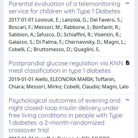
Parental evaluation of a telemonitoring
service for children with Type 1 Diabetes
2017-01-01 Losiouk, E.; Lanzola, G.; Del Favero, S.;
Boscari, F.; Messori, M.; Rabbone, I.; Bonfanti, R.;
Sabbion, A.; Iafusco, D.; Schiaffini, R.; Visentin, R.;
Galasso, S.; Di Palma, F.; Chernavvsky, D.; Magni, L.;
Cobelli, C.; Bruttomesso, D.; Quaglini, S.
Postprandial glucose regulation via KNN
meal classification in type 1 diabetes
2019-01-01 Aiello, ELEONORA MARIA; Toffanin,
Chiara; Messori, Mirko; Cobelli, Claudio; Magni, Lalo
Psychological outcomes of evening and
night closed-loop insulin delivery under
free living conditions in people with Type
1 diabetes: a 2-month randomized
crossover trial