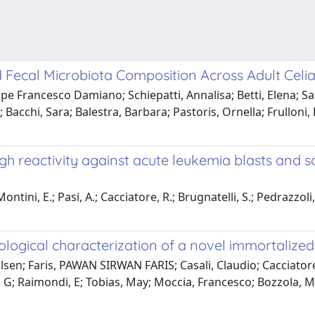
 Fecal Microbiota Composition Across Adult Celi
pe Francesco Damiano; Schiepatti, Annalisa; Betti, Elena; Sau
 Bacchi, Sara; Balestra, Barbara; Pastoris, Ornella; Frulloni,
h reactivity against acute leukemia blasts and so
ontini, E.; Pasi, A.; Cacciatore, R.; Brugnatelli, S.; Pedrazzoli
ological characterization of a novel immortalized 
lsen; Faris, PAWAN SIRWAN FARIS; Casali, Claudio; Cacciatore, 
i, G; Raimondi, E; Tobias, May; Moccia, Francesco; Bozzola, 