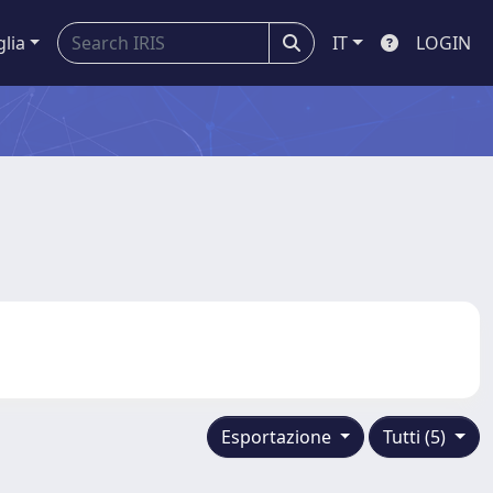
glia
IT
LOGIN
Esportazione
Tutti (5)