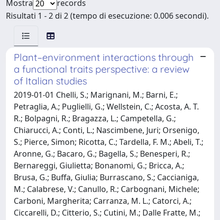
Mostra
records
Risultati 1 - 2 di 2 (tempo di esecuzione: 0.006 secondi).
Plant–environment interactions through
a functional traits perspective: a review
of Italian studies
2019-01-01 Chelli, S.; Marignani, M.; Barni, E.;
Petraglia, A.; Puglielli, G.; Wellstein, C.; Acosta, A. T.
R.; Bolpagni, R.; Bragazza, L.; Campetella, G.;
Chiarucci, A.; Conti, L.; Nascimbene, Juri; Orsenigo,
S.; Pierce, Simon; Ricotta, C.; Tardella, F. M.; Abeli, T.;
Aronne, G.; Bacaro, G.; Bagella, S.; Benesperi, R.;
Bernareggi, Giulietta; Bonanomi, G.; Bricca, A.;
Brusa, G.; Buffa, Giulia; Burrascano, S.; Caccianiga,
M.; Calabrese, V.; Canullo, R.; Carbognani, Michele;
Carboni, Margherita; Carranza, M. L.; Catorci, A.;
Ciccarelli, D.; Citterio, S.; Cutini, M.; Dalle Fratte, M.;