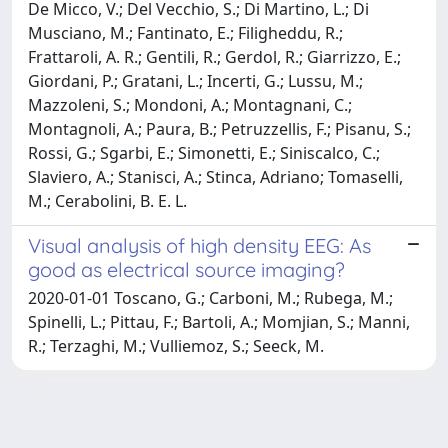
De Micco, V.; Del Vecchio, S.; Di Martino, L.; Di
Musciano, M.; Fantinato, E.; Filigheddu, R.;
Frattaroli, A. R.; Gentili, R.; Gerdol, R.; Giarrizzo, E.;
Giordani, P.; Gratani, L.; Incerti, G.; Lussu, M.;
Mazzoleni, S.; Mondoni, A.; Montagnani, C.;
Montagnoli, A.; Paura, B.; Petruzzellis, F.; Pisanu, S.;
Rossi, G.; Sgarbi, E.; Simonetti, E.; Siniscalco, C.;
Slaviero, A.; Stanisci, A.; Stinca, Adriano; Tomaselli,
M.; Cerabolini, B. E. L.
Visual analysis of high density EEG: As
good as electrical source imaging?
2020-01-01 Toscano, G.; Carboni, M.; Rubega, M.;
Spinelli, L.; Pittau, F.; Bartoli, A.; Momjian, S.; Manni,
R.; Terzaghi, M.; Vulliemoz, S.; Seeck, M.