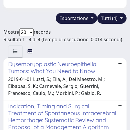
Esportazione
Tutti (4)
Mostra
records
Risultati 1 - 4 di 4 (tempo di esecuzione: 0.014 secondi).
Dysembryoplastic Neuroepithelial
Tumors: What You Need to Know
2019-01-01 Luzzi, S.; Elia, A.; Del Maestro, M.;
Elbabaa, S. K.; Carnevale, Sergio; Guerrini,
Francesco; Caulo, M.; Morbini, P.; Galzio, R.
Indication, Timing and Surgical
Treatment of Spontaneous Intracerebral
Hemorrhage: Systematic Review and
Proposal of a Management Algorithm