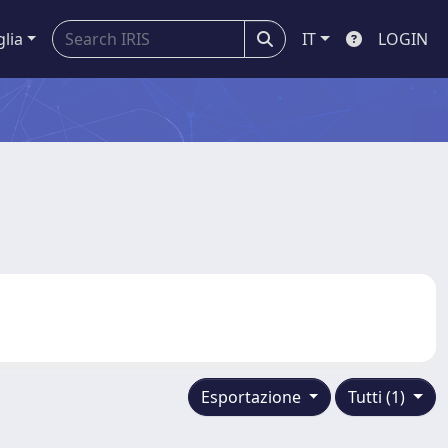
glia
IT
LOGIN
Esportazione
Tutti (1)