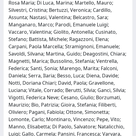
Rosa Maria; Di Luca, Marina; Martello, Mauro;
Silvestri, Cristina; Bertuzzi, Veronica; Cardillo,
Assunta; Nastasi, Valentina; Belcastro, Sara;
Manganaro, Marco; Parodi, Emanuele Luigi;
Vaccaro, Valentina; Giolito, Antonella; Cusinato,
Stefano; Battista, Michele; Ragazzoni, Elena;
Carpani, Paola Marcella; Stramignoni, Emanuele;
Savoldi, Silvana; Martina, Guido; Deagostini, Chiara;
Magnetti, Marica; Bussolino, Stefania; Ventrella,
Federica; Santi, Sonia; Marengo, Marita; Falconi,
Daniela; Serra, Ilaria; Besso, Luca; Diena, Davide;
Notti, Doriana Chiari; David, Paola; Gravellone,
Luciana; Vitale, Corrado; Berutti, Silvia; Ganci, Silvia;
Vigotti, Federica Neve; Cesano, Giulio; Borzumati,
Maurizio; Bio, Patrizia; Gioira, Stefania; Filiberti,
Oliviero; Pagani, Fabiola; Ottone, Simonetta;
Lomonte, Carlo; Montinaro, Vincenzo; Pepe, Vito;
Manno, Elisabetta; Di Paolo, Salvatore; Natalicchio,
Luigi; Gallo, Carmela; Pansini, Francesca; Varvara,