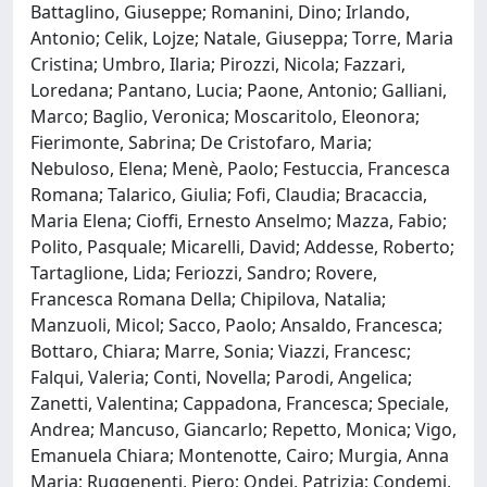
Battaglino, Giuseppe; Romanini, Dino; Irlando,
Antonio; Celik, Lojze; Natale, Giuseppa; Torre, Maria
Cristina; Umbro, Ilaria; Pirozzi, Nicola; Fazzari,
Loredana; Pantano, Lucia; Paone, Antonio; Galliani,
Marco; Baglio, Veronica; Moscaritolo, Eleonora;
Fierimonte, Sabrina; De Cristofaro, Maria;
Nebuloso, Elena; Menè, Paolo; Festuccia, Francesca
Romana; Talarico, Giulia; Fofi, Claudia; Bracaccia,
Maria Elena; Cioffi, Ernesto Anselmo; Mazza, Fabio;
Polito, Pasquale; Micarelli, David; Addesse, Roberto;
Tartaglione, Lida; Feriozzi, Sandro; Rovere,
Francesca Romana Della; Chipilova, Natalia;
Manzuoli, Micol; Sacco, Paolo; Ansaldo, Francesca;
Bottaro, Chiara; Marre, Sonia; Viazzi, Francesc;
Falqui, Valeria; Conti, Novella; Parodi, Angelica;
Zanetti, Valentina; Cappadona, Francesca; Speciale,
Andrea; Mancuso, Giancarlo; Repetto, Monica; Vigo,
Emanuela Chiara; Montenotte, Cairo; Murgia, Anna
Maria; Ruggenenti, Piero; Ondei, Patrizia; Condemi,