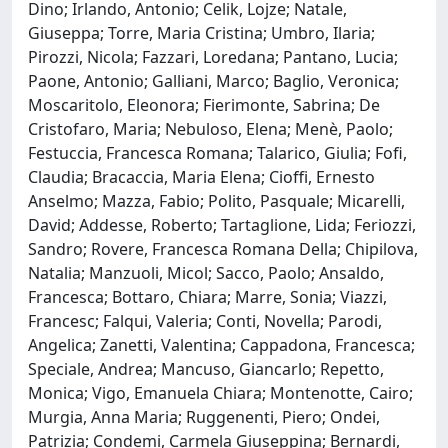
Dino; Irlando, Antonio; Celik, Lojze; Natale,
Giuseppa; Torre, Maria Cristina; Umbro, Ilaria;
Pirozzi, Nicola; Fazzari, Loredana; Pantano, Lucia;
Paone, Antonio; Galliani, Marco; Baglio, Veronica;
Moscaritolo, Eleonora; Fierimonte, Sabrina; De
Cristofaro, Maria; Nebuloso, Elena; Menè, Paolo;
Festuccia, Francesca Romana; Talarico, Giulia; Fofi,
Claudia; Bracaccia, Maria Elena; Cioffi, Ernesto
Anselmo; Mazza, Fabio; Polito, Pasquale; Micarelli,
David; Addesse, Roberto; Tartaglione, Lida; Feriozzi,
Sandro; Rovere, Francesca Romana Della; Chipilova,
Natalia; Manzuoli, Micol; Sacco, Paolo; Ansaldo,
Francesca; Bottaro, Chiara; Marre, Sonia; Viazzi,
Francesc; Falqui, Valeria; Conti, Novella; Parodi,
Angelica; Zanetti, Valentina; Cappadona, Francesca;
Speciale, Andrea; Mancuso, Giancarlo; Repetto,
Monica; Vigo, Emanuela Chiara; Montenotte, Cairo;
Murgia, Anna Maria; Ruggenenti, Piero; Ondei,
Patrizia; Condemi, Carmela Giuseppina; Bernardi,