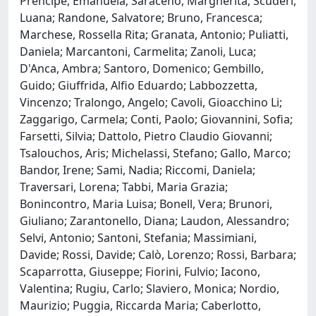
Prencipe, Emanuela; Saraceno, Margherita; Scuderi,
Luana; Randone, Salvatore; Bruno, Francesca;
Marchese, Rossella Rita; Granata, Antonio; Puliatti,
Daniela; Marcantoni, Carmelita; Zanoli, Luca;
D'Anca, Ambra; Santoro, Domenico; Gembillo,
Guido; Giuffrida, Alfio Eduardo; Labbozzetta,
Vincenzo; Tralongo, Angelo; Cavoli, Gioacchino Li;
Zaggarigo, Carmela; Conti, Paolo; Giovannini, Sofia;
Farsetti, Silvia; Dattolo, Pietro Claudio Giovanni;
Tsalouchos, Aris; Michelassi, Stefano; Gallo, Marco;
Bandor, Irene; Sami, Nadia; Riccomi, Daniela;
Traversari, Lorena; Tabbi, Maria Grazia;
Bonincontro, Maria Luisa; Bonell, Vera; Brunori,
Giuliano; Zarantonello, Diana; Laudon, Alessandro;
Selvi, Antonio; Santoni, Stefania; Massimiani,
Davide; Rossi, Davide; Calò, Lorenzo; Rossi, Barbara;
Scaparrotta, Giuseppe; Fiorini, Fulvio; Iacono,
Valentina; Rugiu, Carlo; Slaviero, Monica; Nordio,
Maurizio; Puggia, Riccarda Maria; Caberlotto,