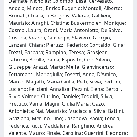
Delfrate, Nicholas; Colombo, Elisa; Cervesato,
Angela; Minetti, Enrico Eugenio; Montoli, Alberto;
Brunati, Chiara; Li Bergolis, Valerae; Galllieni,
Maurizio; Airaghi, Cristina; Buskermolen, Monique;
Cosmai, Laura; Orani, Maria Antonietta; De Salvo,
Cristina; Vezzoli, Giuseppe; Slaviero, Giorgio;
Lanzani, Chiara; Pieruzzi, Federico; Contaldo, Gina;
Trezzi, Barbara; Rampino, Teresa; Grosjean,
Fabrizio; Borille, Paola; Esposito, Ciro; Sileno,
Giuseppe; Arazzi, Marta; Melfa, Gianvincenzo;
Tettamanti, Mariagiulia; Tosetti, Anna; D'Amico,
Marco; Magatti, Maria Giulia; Peiti, Silvia; Pedrini,
Luciano; Feliciani, Annalisa; Pezzini, Elena; Bertoli,
Silvio Volmer; Ciurlino, Daniele; Tedoldi, Silvia;
Prettico, Vania; Magni, Giulia Maria; Gazo,
Antonietta; Nai, Maurizio; Muciaccia, Silvia; Battini,
Graziana; Merlino, Lino; Casanova, Paola; Lencia,
Federica; Ricci, Maddalena; Ranghino, Andrea;
Valente, Mauro; Finale, Carolina; Guerrini, Eleonora;