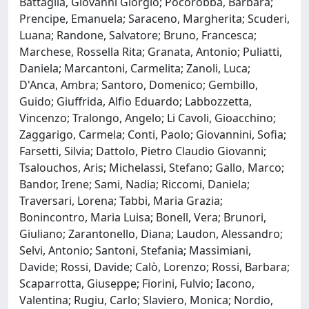
Battaglia, Giovanni Giorgio; Pocorobba, Barbara;
Prencipe, Emanuela; Saraceno, Margherita; Scuderi,
Luana; Randone, Salvatore; Bruno, Francesca;
Marchese, Rossella Rita; Granata, Antonio; Puliatti,
Daniela; Marcantoni, Carmelita; Zanoli, Luca;
D'Anca, Ambra; Santoro, Domenico; Gembillo,
Guido; Giuffrida, Alfio Eduardo; Labbozzetta,
Vincenzo; Tralongo, Angelo; Li Cavoli, Gioacchino;
Zaggarigo, Carmela; Conti, Paolo; Giovannini, Sofia;
Farsetti, Silvia; Dattolo, Pietro Claudio Giovanni;
Tsalouchos, Aris; Michelassi, Stefano; Gallo, Marco;
Bandor, Irene; Sami, Nadia; Riccomi, Daniela;
Traversari, Lorena; Tabbi, Maria Grazia;
Bonincontro, Maria Luisa; Bonell, Vera; Brunori,
Giuliano; Zarantonello, Diana; Laudon, Alessandro;
Selvi, Antonio; Santoni, Stefania; Massimiani,
Davide; Rossi, Davide; Calò, Lorenzo; Rossi, Barbara;
Scaparrotta, Giuseppe; Fiorini, Fulvio; Iacono,
Valentina; Rugiu, Carlo; Slaviero, Monica; Nordio,