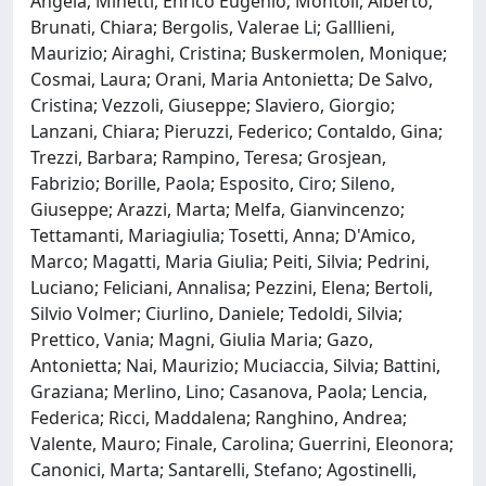
Angela; Minetti, Enrico Eugenio; Montoli, Alberto;
Brunati, Chiara; Bergolis, Valerae Li; Galllieni,
Maurizio; Airaghi, Cristina; Buskermolen, Monique;
Cosmai, Laura; Orani, Maria Antonietta; De Salvo,
Cristina; Vezzoli, Giuseppe; Slaviero, Giorgio;
Lanzani, Chiara; Pieruzzi, Federico; Contaldo, Gina;
Trezzi, Barbara; Rampino, Teresa; Grosjean,
Fabrizio; Borille, Paola; Esposito, Ciro; Sileno,
Giuseppe; Arazzi, Marta; Melfa, Gianvincenzo;
Tettamanti, Mariagiulia; Tosetti, Anna; D'Amico,
Marco; Magatti, Maria Giulia; Peiti, Silvia; Pedrini,
Luciano; Feliciani, Annalisa; Pezzini, Elena; Bertoli,
Silvio Volmer; Ciurlino, Daniele; Tedoldi, Silvia;
Prettico, Vania; Magni, Giulia Maria; Gazo,
Antonietta; Nai, Maurizio; Muciaccia, Silvia; Battini,
Graziana; Merlino, Lino; Casanova, Paola; Lencia,
Federica; Ricci, Maddalena; Ranghino, Andrea;
Valente, Mauro; Finale, Carolina; Guerrini, Eleonora;
Canonici, Marta; Santarelli, Stefano; Agostinelli,