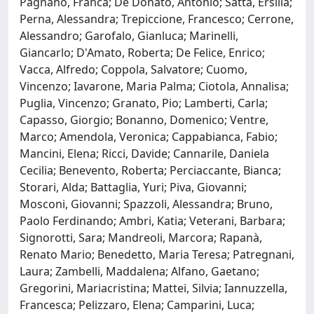
Pagnano, Franca; De Donato, Antonio; Satta, Ersilia;
Perna, Alessandra; Trepiccione, Francesco; Cerrone,
Alessandro; Garofalo, Gianluca; Marinelli,
Giancarlo; D'Amato, Roberta; De Felice, Enrico;
Vacca, Alfredo; Coppola, Salvatore; Cuomo,
Vincenzo; Iavarone, Maria Palma; Ciotola, Annalisa;
Puglia, Vincenzo; Granato, Pio; Lamberti, Carla;
Capasso, Giorgio; Bonanno, Domenico; Ventre,
Marco; Amendola, Veronica; Cappabianca, Fabio;
Mancini, Elena; Ricci, Davide; Cannarile, Daniela
Cecilia; Benevento, Roberta; Perciaccante, Bianca;
Storari, Alda; Battaglia, Yuri; Piva, Giovanni;
Mosconi, Giovanni; Spazzoli, Alessandra; Bruno,
Paolo Ferdinando; Ambri, Katia; Veterani, Barbara;
Signorotti, Sara; Mandreoli, Marcora; Rapanà,
Renato Mario; Benedetto, Maria Teresa; Patregnani,
Laura; Zambelli, Maddalena; Alfano, Gaetano;
Gregorini, Mariacristina; Mattei, Silvia; Iannuzzella,
Francesca; Pelizzaro, Elena; Camparini, Luca;