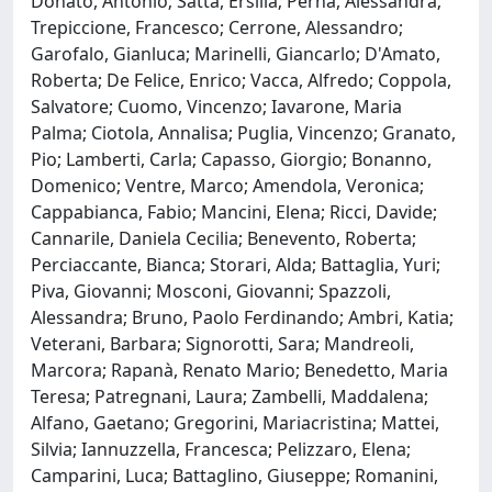
Donato, Antonio; Satta, Ersilia; Perna, Alessandra;
Trepiccione, Francesco; Cerrone, Alessandro;
Garofalo, Gianluca; Marinelli, Giancarlo; D'Amato,
Roberta; De Felice, Enrico; Vacca, Alfredo; Coppola,
Salvatore; Cuomo, Vincenzo; Iavarone, Maria
Palma; Ciotola, Annalisa; Puglia, Vincenzo; Granato,
Pio; Lamberti, Carla; Capasso, Giorgio; Bonanno,
Domenico; Ventre, Marco; Amendola, Veronica;
Cappabianca, Fabio; Mancini, Elena; Ricci, Davide;
Cannarile, Daniela Cecilia; Benevento, Roberta;
Perciaccante, Bianca; Storari, Alda; Battaglia, Yuri;
Piva, Giovanni; Mosconi, Giovanni; Spazzoli,
Alessandra; Bruno, Paolo Ferdinando; Ambri, Katia;
Veterani, Barbara; Signorotti, Sara; Mandreoli,
Marcora; Rapanà, Renato Mario; Benedetto, Maria
Teresa; Patregnani, Laura; Zambelli, Maddalena;
Alfano, Gaetano; Gregorini, Mariacristina; Mattei,
Silvia; Iannuzzella, Francesca; Pelizzaro, Elena;
Camparini, Luca; Battaglino, Giuseppe; Romanini,