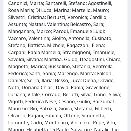
Canonici, Marta; Santarelli, Stefano; Agostinelli,
Rosa Maria; Di Luca, Marina; Martello, Mauro;
Silvestri, Cristina; Bertuzzi, Veronica; Cardillo,
Assunta; Nastasi, Valentina; Belcastro, Sara;
Manganaro, Marco; Parodi, Emanuele Luigi;
Vaccaro, Valentina; Giolito, Antonella; Cusinato,
Stefano; Battista, Michele; Ragazzoni, Elena;
Carpani, Paola Marcella; Stramignoni, Emanuele;
Savoldi, Silvana; Martina, Guido; Deagostini, Chiara;
Magnetti, Marica; Bussolino, Stefania; Ventrella,
Federica; Santi, Sonia; Marengo, Marita; Falconi,
Daniela; Serra, Ilaria; Besso, Luca; Diena, Davide;
Notti, Doriana Chiari; David, Paola; Gravellone,
Luciana; Vitale, Corrado; Berutti, Silvia; Ganci, Silvia;
Vigotti, Federica Neve; Cesano, Giulio; Borzumati,
Maurizio; Bio, Patrizia; Gioira, Stefania; Filiberti,
Oliviero; Pagani, Fabiola; Ottone, Simonetta;
Lomonte, Carlo; Montinaro, Vincenzo; Pepe, Vito;
Manno, Elisabetta; Di Paolo, Salvatore; Natalicchio,