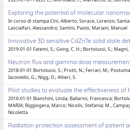
Exploring the potential of molecular nanoma
In corso di stampa Cini, Alberto; Sorace, Lorenzo; Santan
Lascialfari, Alessandro; Santini, Paolo; Mariani, Manuel
Innovative 3D sensitive CdZnTe solid state d
2019-01-01 Fatemi, S.; Gong, C. H.; Bortolussi, S.; Magni, C.;
Neutron flux and gamma dose measurement in t
2018-01-01 Bortolussi, S.; Protti, N.; Ferrari, M.; Postuma, I
Iacoviello, G.; Nigg, D.; Altieri, S.
Pilot studies to evaluate the effectiveness o
2016-01-01 Bianchini, Linda; Ballarini, Francesca; Bortol
MARIA; Biggiogera, Marco; Nicolis, Stefania; M., Campagnol
Nicoletta
Radiation protection assessment of patient 