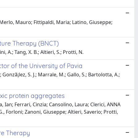
 Merlo, Mauro; Fittipaldi, Maria; Latino, Giuseppe;
apture Therapy (BNCT)
 A.; Tang, X. B.; Altieri, S.; Protti, N.
or of the University of Pavia
; Gonzã¡lez, S. J.; Marrale, M.; Gallo, S.; Bartolotta, A.;
oxic protein aggregates
 Ian; Ferrari, Cinzia; Cansolino, Laura; Clerici, ANNA
, Forloni; Zanoni, Giuseppe; Altieri, Saverio; Protti,
ure Therapy