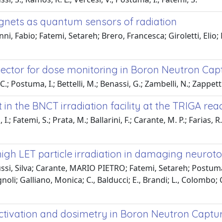
gnets as quantum sensors of radiation
ni, Fabio; Fatemi, Setareh; Brero, Francesca; Giroletti, Elio;
etector for dose monitoring in Boron Neutron C
 Postuma, I.; Bettelli, M.; Benassi, G.; Zambelli, N.; Zappettini,
he BNCT irradiation facility at the TRIGA react
.; Fatemi, S.; Prata, M.; Ballarini, F.; Carante, M. P.; Farias, R.
f high LET particle irradiation in damaging neurot
ussi, Silva; Carante, MARIO PIETRO; Fatemi, Setareh; Postuma,
i; Galliano, Monica; C., Balducci; E., Brandi; L., Colombo; G.
activation and dosimetry in Boron Neutron Capt