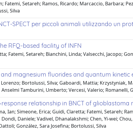
; Fatemi, Setareh; Ramos, Ricardo; Marcaccio, Barbara; Pezz
ssi, Silva
 BNCT-SPECT per piccoli animali utilizzando un pro
the RFQ-based facility of INFN
ta; Fatemi, Setareh; Bianchini, Linda; Valsecchi, Jacopo; Gonzál
 and magnesium fluorides and quantum kinetic e
 Lorenzo; Bortolussi, Silva; Gaboardi, Mattia; Krzystyniak, M
; Anselmi Tamburini, Umberto; Vercesi, Valerio; Romanelli, 
‐response relationship in BNCT of glioblastoma 
Ian; Simeone, Erica; Guidi, Claretta; Fatemi, Setareh; Ramos
 Dondi, Daniele; Vadivel, Dhanalakshmi; Chen, Yi‐wei; Chou, Fo
ttoli; González, Sara Josefina; Bortolussi, Silva