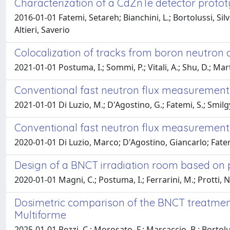
Characterization of a CdZnTe detector proto
2016-01-01 Fatemi, Setareh; Bianchini, L.; Bortolussi, Silva
Altieri, Saverio
Colocalization of tracks from boron neutron c
2021-01-01 Postuma, I.; Sommi, P.; Vitali, A.; Shu, D.; Martin
Conventional fast neutron flux measurement i
2021-01-01 Di Luzio, M.; D'Agostino, G.; Fatemi, S.; Smilgys
Conventional fast neutron flux measurements i
2020-01-01 Di Luzio, Marco; D'Agostino, Giancarlo; Fatem
Design of a BNCT irradiation room based on 
2020-01-01 Magni, C.; Postuma, I.; Ferrarini, M.; Protti, N.;
Dosimetric comparison of the BNCT treatme
Multiforme
2025-01-01 Pezzi, C.; Morosato, F.; Marcaccio, B.; Bortoluss