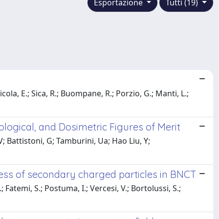
Esportazione
Tutti (19)
cola, E.; Sica, R.; Buompane, R.; Porzio, G.; Manti, L.;
gical, and Dosimetric Figures of Merit
; Battistoni, G; Tamburini, Ua; Hao Liu, Y;
ess of secondary charged particles in BNCT
.; Fatemi, S.; Postuma, I.; Vercesi, V.; Bortolussi, S.;