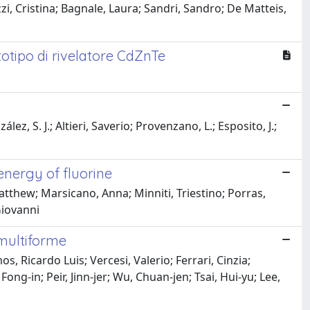
i, Cristina; Bagnale, Laura; Sandri, Sandro; De Matteis,
totipo di rivelatore CdZnTe
ez, S. J.; Altieri, Saverio; Provenzano, L.; Esposito, J.;
nergy of fluorine
atthew; Marsicano, Anna; Minniti, Triestino; Porras,
Giovanni
multiforme
, Ricardo Luis; Vercesi, Valerio; Ferrari, Cinzia;
ng‐in; Peir, Jinn‐jer; Wu, Chuan‐jen; Tsai, Hui‐yu; Lee,