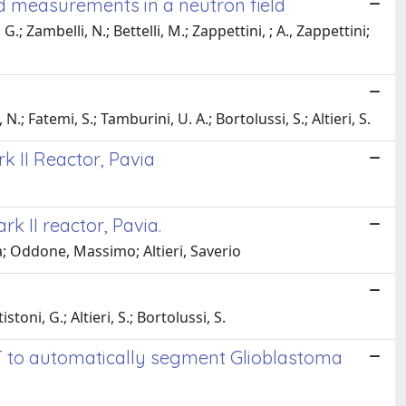
d measurements in a neutron field
; Zambelli, N.; Bettelli, M.; Zappettini, ; A., Zappettini;
 N.; Fatemi, S.; Tamburini, U. A.; Bortolussi, S.; Altieri, S.
k II Reactor, Pavia
k II reactor, Pavia.
a; Oddone, Massimo; Altieri, Saverio
toni, G.; Altieri, S.; Bortolussi, S.
 to automatically segment Glioblastoma