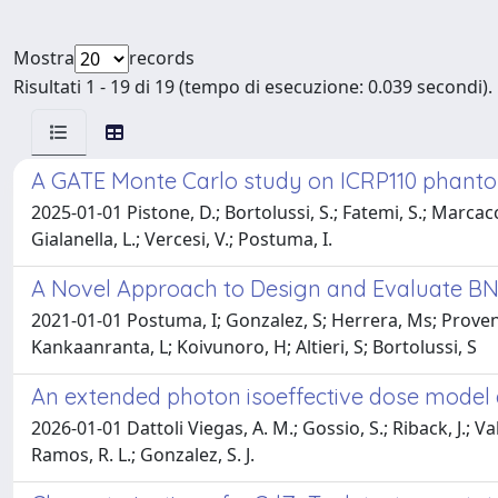
Mostra
records
Risultati 1 - 19 di 19 (tempo di esecuzione: 0.039 secondi).
A GATE Monte Carlo study on ICRP110 phanto
2025-01-01 Pistone, D.; Bortolussi, S.; Fatemi, S.; Marcacci
Gialanella, L.; Vercesi, V.; Postuma, I.
A Novel Approach to Design and Evaluate BNC
2021-01-01 Postuma, I; Gonzalez, S; Herrera, Ms; Provenzan
Kankaanranta, L; Koivunoro, H; Altieri, S; Bortolussi, S
An extended photon isoeffective dose model 
2026-01-01 Dattoli Viegas, A. M.; Gossio, S.; Riback, J.; Vale
Ramos, R. L.; Gonzalez, S. J.