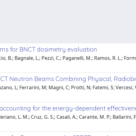
ms for BNCT dosimetry evaluation
o, B.; Bagnale, L.; Pezzi, C.; Paganelli, M.; Ramos, R. L.; Formi
T Neutron Beams Combining Physical, Radiobiolo
o, L; Ferrarini, M; Magni, C; Protti, N; Fatemi, S; Vercesi, V
accounting for the energy-dependent effectiven
riano, L. M.; Cruz, G. S.; Casali, A.; Carante, M. P.; Ballarini, F