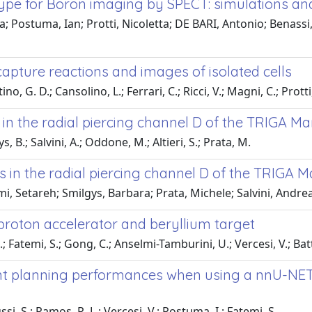
type for Boron imaging by SPECT: simulations an
; Postuma, Ian; Protti, Nicoletta; DE BARI, Antonio; Benassi, G.
apture reactions and images of isolated cells
o, G. D.; Cansolino, L.; Ferrari, C.; Ricci, V.; Magni, C.; Protti,
n the radial piercing channel D of the TRIGA Mar
, B.; Salvini, A.; Oddone, M.; Altieri, S.; Prata, M.
n the radial piercing channel D of the TRIGA Mar
i, Setareh; Smilgys, Barbara; Prata, Michele; Salvini, Andre
proton accelerator and beryllium target
 Fatemi, S.; Gong, C.; Anselmi-Tamburini, U.; Vercesi, V.; Battis
nt planning performances when using a nnU-NET
i, S.; Ramos, R. L.; Vercesi, V.; Postuma, I.; Fatemi, S.