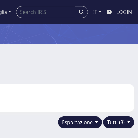
glia
IT
LOGIN
Esportazione
Tutti (3)