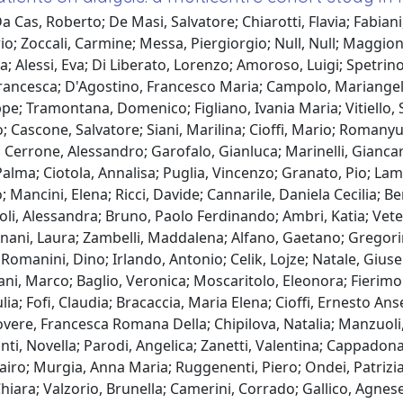
a Cas, Roberto; De Masi, Salvatore; Chiarotti, Flavia; Fabian
io; Zoccali, Carmine; Messa, Piergiorgio; Null, Null; Maggioni
; Alessi, Eva; Di Liberato, Lorenzo; Amoroso, Luigi; Spetrino, 
, Francesca; D'Agostino, Francesco Maria; Campolo, Mariang
pe; Tramontana, Domenico; Figliano, Ivania Maria; Vitiello,
; Cascone, Salvatore; Siani, Marilina; Cioffi, Mario; Romany
; Cerrone, Alessandro; Garofalo, Gianluca; Marinelli, Giancar
alma; Ciotola, Annalisa; Puglia, Vincenzo; Granato, Pio; La
ancini, Elena; Ricci, Davide; Cannarile, Daniela Cecilia; Be
zoli, Alessandra; Bruno, Paolo Ferdinando; Ambri, Katia; Vet
ni, Laura; Zambelli, Maddalena; Alfano, Gaetano; Gregorini, 
Romanini, Dino; Irlando, Antonio; Celik, Lojze; Natale, Giusep
ani, Marco; Baglio, Veronica; Moscaritolo, Eleonora; Fierimo
a; Fofi, Claudia; Bracaccia, Maria Elena; Cioffi, Ernesto Ans
overe, Francesca Romana Della; Chipilova, Natalia; Manzuoli,
Conti, Novella; Parodi, Angelica; Zanetti, Valentina; Cappado
ro; Murgia, Anna Maria; Ruggenenti, Piero; Ondei, Patrizia;
hiara; Valzorio, Brunella; Camerini, Corrado; Gallico, Agnese