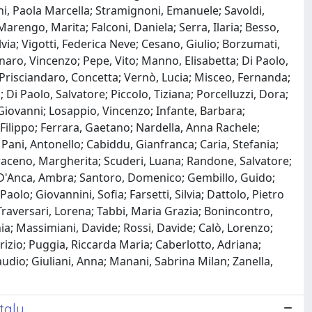
ani, Paola Marcella; Stramignoni, Emanuele; Savoldi,
Marengo, Marita; Falconi, Daniela; Serra, Ilaria; Besso,
ilvia; Vigotti, Federica Neve; Cesano, Giulio; Borzumati,
tinaro, Vincenzo; Pepe, Vito; Manno, Elisabetta; Di Paolo,
a; Prisciandaro, Concetta; Vernò, Lucia; Misceo, Fernanda;
Di Paolo, Salvatore; Piccolo, Tiziana; Porcelluzzi, Dora;
, Giovanni; Losappio, Vincenzo; Infante, Barbara;
, Filippo; Ferrara, Gaetano; Nardella, Anna Rachele;
Pani, Antonello; Cabiddu, Gianfranca; Caria, Stefania;
aceno, Margherita; Scuderi, Luana; Randone, Salvatore;
a; D'Anca, Ambra; Santoro, Domenico; Gembillo, Guido;
olo; Giovannini, Sofia; Farsetti, Silvia; Dattolo, Pietro
Traversari, Lorena; Tabbi, Maria Grazia; Bonincontro,
nia; Massimiani, Davide; Rossi, Davide; Calò, Lorenzo;
rizio; Puggia, Riccarda Maria; Caberlotto, Adriana;
audio; Giuliani, Anna; Manani, Sabrina Milan; Zanella,
taly