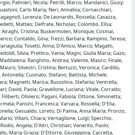
gio; Palmieri, Nicola; Petrilli, Marco; Mandanici, Giusy;
Guastoni, Carlo Maria; Neri, Annalisa; Cornacchiari,
Magagnoli, Lorenza; De Leonardis, Rossella; Casazza,
edetti, Matteo; Delfrate, Nicholas; Colombo, Elisa;
io; Airaghi, Cristina; Buskermolen, Monique; Cosmai,
ederico; Contaldo, Gina; Trezzi, Barbara; Rampino, Teresa;
Mariagiulia; Tosetti, Anna; D'Amico, Marco; Magatti,
 Tedoldi, Silvia; Prettico, Vania; Magni, Giulia Maria; Gazo,
ci, Maddalena; Ranghino, Andrea; Valente, Mauro; Finale,
auro; Silvestri, Cristina; Bertuzzi, Veronica; Cardillo,
 Antonella; Cusinato, Stefano; Battista, Michele;
ra; Magnetti, Marica; Bussolino, Stefania; Ventrella,
ari; David, Paola; Gravellone, Luciana; Vitale, Corrado;
; Filiberti, Oliviero; Pagani, Fabiola; Ottone, Simonetta;
rmela; Pansini, Francesca; Varvara, Rossella; D'Elia,
ntonella; Gesualdo, Loreto; Di Palma, Anna Maria; Pronzo,
Mario; Villani, Chiara; Vernaglione, Luigi; Specchio,
odio, Angela; D'Altri, Christian; Venerito, Paolo;
llo, Maria Grazia; D'Ettorre, Giuseppina; Caccetta,