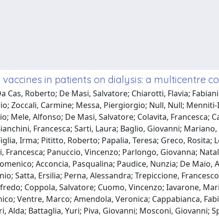
vaccines in patients on dialysis: a multicentre co
a Cas, Roberto; De Masi, Salvatore; Chiarotti, Flavia; Fabian
o; Zoccali, Carmine; Messa, Piergiorgio; Null, Null; Menniti-I
; Mele, Alfonso; De Masi, Salvatore; Colavita, Francesca; Cas
 Bianchini, Francesca; Sarti, Laura; Baglio, Giovanni; Mariano
 Figlia, Irma; Pititto, Roberto; Papalia, Teresa; Greco, Rosit
 Francesca; Panuccio, Vincenzo; Parlongo, Giovanna; Natal
Domenico; Acconcia, Pasqualina; Paudice, Nunzia; De Maio, Alf
; Satta, Ersilia; Perna, Alessandra; Trepiccione, Francesco;
Alfredo; Coppola, Salvatore; Cuomo, Vincenzo; Iavarone, Mari
co; Ventre, Marco; Amendola, Veronica; Cappabianca, Fabio;
ri, Alda; Battaglia, Yuri; Piva, Giovanni; Mosconi, Giovanni;