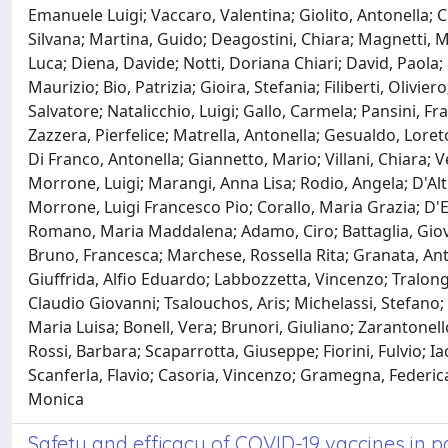
Emanuele Luigi; Vaccaro, Valentina; Giolito, Antonella; 
Silvana; Martina, Guido; Deagostini, Chiara; Magnetti, Ma
Luca; Diena, Davide; Notti, Doriana Chiari; David, Paola; 
Maurizio; Bio, Patrizia; Gioira, Stefania; Filiberti, Oli
Salvatore; Natalicchio, Luigi; Gallo, Carmela; Pansini, F
Zazzera, Pierfelice; Matrella, Antonella; Gesualdo, Loret
Di Franco, Antonella; Giannetto, Mario; Villani, Chiara; 
Morrone, Luigi; Marangi, Anna Lisa; Rodio, Angela; D'Altr
Morrone, Luigi Francesco Pio; Corallo, Maria Grazia; D'E
Romano, Maria Maddalena; Adamo, Ciro; Battaglia, Giov
Bruno, Francesca; Marchese, Rossella Rita; Granata, Ant
Giuffrida, Alfio Eduardo; Labbozzetta, Vincenzo; Tralongo
Claudio Giovanni; Tsalouchos, Aris; Michelassi, Stefano;
Maria Luisa; Bonell, Vera; Brunori, Giuliano; Zarantonell
Rossi, Barbara; Scaparrotta, Giuseppe; Fiorini, Fulvio; I
Scanferla, Flavio; Casoria, Vincenzo; Gramegna, Federica;
Monica
Safety and efficacy of COVID-19 vaccines in pa