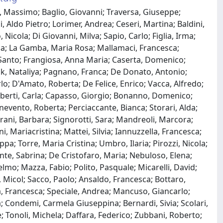
i, Massimo; Baglio, Giovanni; Traversa, Giuseppe;
, Aldo Pietro; Lorimer, Andrea; Ceseri, Martina; Baldini,
Nicola; Di Giovanni, Milva; Sapio, Carlo; Figlia, Irma;
ela; La Gamba, Maria Rosa; Mallamaci, Francesca;
 Santo; Frangiosa, Anna Maria; Caserta, Domenico;
uk, Nataliya; Pagnano, Franca; De Donato, Antonio;
lo; D'Amato, Roberta; De Felice, Enrico; Vacca, Alfredo;
mberti, Carla; Capasso, Giorgio; Bonanno, Domenico;
nevento, Roberta; Perciaccante, Bianca; Storari, Alda;
erani, Barbara; Signorotti, Sara; Mandreoli, Marcora;
Mariacristina; Mattei, Silvia; Iannuzzella, Francesca;
pa; Torre, Maria Cristina; Umbro, Ilaria; Pirozzi, Nicola;
nte, Sabrina; De Cristofaro, Maria; Nebuloso, Elena;
elmo; Mazza, Fabio; Polito, Pasquale; Micarelli, David;
 Micol; Sacco, Paolo; Ansaldo, Francesca; Bottaro,
na, Francesca; Speciale, Andrea; Mancuso, Giancarlo;
 Condemi, Carmela Giuseppina; Bernardi, Sivia; Scolari,
; Tonoli, Michela; Daffara, Federico; Zubbani, Roberto;