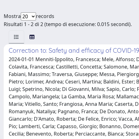
Mostra
records
Risultati 1 - 2 di 2 (tempo di esecuzione: 0.015 secondi).
Correction to: Safety and efficacy of COVID-19 
2024-01-01 Menniti-Ippolito, Francesca; Mele, Alfonso; D
Colavita, Francesca; Castilletti, Concetta; Salomone, Mari
Fabiani, Massimo; Traversa, Giuseppe; Messa, Piergiorgio
Pietro; Lorimer, Andrea; Ceseri, Martina; Baldini, Ester;
Luigi; Spetrino, Nicola; Di Giovanni, Milva; Sapio, Carlo;
Campolo, Mariangela; La Gamba, Maria Rosa; Mallamaci,
Maria; Vitiello, Santo; Frangiosa, Anna Maria; Caserta, 
Romanyuk, Nataliya; Pagnano, Franca; De Donato, Antonio
Giancarlo; D'Amato, Roberta; De Felice, Enrico; Vacca, 
Pio; Lamberti, Carla; Capasso, Giorgio; Bonanno, Domeni
Cecilia; Benevento, Roberta; Perciaccante, Bianca; Stora