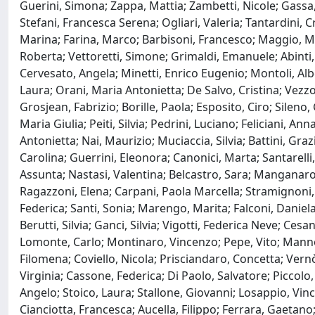
Guerini, Simona; Zappa, Mattia; Zambetti, Nicole; Gassa, 
Stefani, Francesca Serena; Ogliari, Valeria; Tantardini, C
Marina; Farina, Marco; Barbisoni, Francesco; Maggio, Mil
Roberta; Vettoretti, Simone; Grimaldi, Emanuele; Abinti, 
Cervesato, Angela; Minetti, Enrico Eugenio; Montoli, Albe
Laura; Orani, Maria Antonietta; De Salvo, Cristina; Vezzo
Grosjean, Fabrizio; Borille, Paola; Esposito, Ciro; Silen
Maria Giulia; Peiti, Silvia; Pedrini, Luciano; Feliciani, Ann
Antonietta; Nai, Maurizio; Muciaccia, Silvia; Battini, Gr
Carolina; Guerrini, Eleonora; Canonici, Marta; Santarelli,
Assunta; Nastasi, Valentina; Belcastro, Sara; Manganaro,
Ragazzoni, Elena; Carpani, Paola Marcella; Stramignoni, 
Federica; Santi, Sonia; Marengo, Marita; Falconi, Daniela;
Berutti, Silvia; Ganci, Silvia; Vigotti, Federica Neve; Cesa
Lomonte, Carlo; Montinaro, Vincenzo; Pepe, Vito; Manno, E
Filomena; Coviello, Nicola; Prisciandaro, Concetta; Vern
Virginia; Cassone, Federica; Di Paolo, Salvatore; Piccolo,
Angelo; Stoico, Laura; Stallone, Giovanni; Losappio, Vinc
Cianciotta, Francesca; Aucella, Filippo; Ferrara, Gaetan