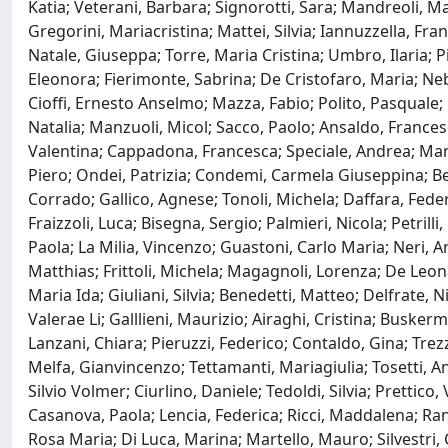
Katia; Veterani, Barbara; Signorotti, Sara; Mandreoli, 
Gregorini, Mariacristina; Mattei, Silvia; Iannuzzella, Fr
Natale, Giuseppa; Torre, Maria Cristina; Umbro, Ilaria; P
Eleonora; Fierimonte, Sabrina; De Cristofaro, Maria; Neb
Cioffi, Ernesto Anselmo; Mazza, Fabio; Polito, Pasquale;
Natalia; Manzuoli, Micol; Sacco, Paolo; Ansaldo, Francesca
Valentina; Cappadona, Francesca; Speciale, Andrea; Ma
Piero; Ondei, Patrizia; Condemi, Carmela Giuseppina; Bern
Corrado; Gallico, Agnese; Tonoli, Michela; Daffara, Fede
Fraizzoli, Luca; Bisegna, Sergio; Palmieri, Nicola; Petrill
Paola; La Milia, Vincenzo; Guastoni, Carlo Maria; Neri, 
Matthias; Frittoli, Michela; Magagnoli, Lorenza; De Leon
Maria Ida; Giuliani, Silvia; Benedetti, Matteo; Delfrate, 
Valerae Li; Galllieni, Maurizio; Airaghi, Cristina; Buske
Lanzani, Chiara; Pieruzzi, Federico; Contaldo, Gina; Trez
Melfa, Gianvincenzo; Tettamanti, Mariagiulia; Tosetti, Anna
Silvio Volmer; Ciurlino, Daniele; Tedoldi, Silvia; Prettico
Casanova, Paola; Lencia, Federica; Ricci, Maddalena; Rang
Rosa Maria; Di Luca, Marina; Martello, Mauro; Silvestri, 