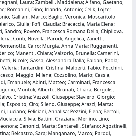
tregnani, Laura; Zambelli, Maddalena; Alfano, Gaetano;
pe; Romanini, Dino; Irlando, Antonio; Celik, Lojze;
onio; Galliani, Marco; Baglio, Veronica; Moscaritolo,
ico, Giulia; Fofi, Claudia; Bracaccia, Maria Elena;
zzi, Sandro; Rovere, Francesca Romana Della; Chipilova,
eria; Conti, Novella; Parodi, Angelica; Zanetti,
Montenotte, Cairo; Murgia, Anna Maria; Ruggenenti,
derico; Manenti, Chiara; Valzorio, Brunella; Camerini,
etti, Nicole; Gassa, Alessandra Dalla; Baldan, Paola;
 Valeria; Tantardini, Cristina; Malberti, Fabio; Pecchini,
ancesco; Maggio, Milena; Cozzolino, Mario; Cassia,
ldi, Emanuele; Abinti, Matteo; Carminati, Francesca
ugenio; Montoli, Alberto; Brunati, Chiara; Bergolis,
alvo, Cristina; Vezzoli, Giuseppe; Slaviero, Giorgio;
la; Esposito, Ciro; Sileno, Giuseppe; Arazzi, Marta;
, Luciano; Feliciani, Annalisa; Pezzini, Elena; Bertoli,
Muciaccia, Silvia; Battini, Graziana; Merlino, Lino;
eonora; Canonici, Marta; Santarelli, Stefano; Agostinelli,
entina; Belcastro, Sara; Manganaro, Marco; Parodi,