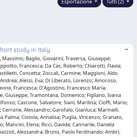
Esportazione
Tutti (2)
hort study in Italy
i, Massimo; Baglio, Giovanni; Traversa, Giuseppe;
ppolito, Francesca; Da Cas, Roberto; Chiarotti, Flavia;
tilletti, Concetta; Zoccali, Carmine; Maggioni, Aldo
, Andrea; Alessi, Eva; Di Liberato, Lorenzo; Amoroso,
a; Leone, Francesca; D'Agostino, Francesco Maria;
e, Giuseppe; Tramontana, Domenico; Figliano, Ivania
onso; Cascone, Salvatore; Siani, Marilina; Cioffi, Mario;
 Cerrone, Alessandro; Garofalo, Gianluca; Marinelli,
a Palma; Ciotola, Annalisa; Puglia, Vincenzo; Granato,
 Mancini, Elena; Ricci, Davide; Cannarile, Daniela
 Spazzoli, Alessandra; Bruno, Paolo Ferdinando; Ambri,