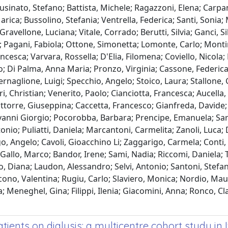
Cusinato, Stefano; Battista, Michele; Ragazzoni, Elena; Carp
rica; Bussolino, Stefania; Ventrella, Federica; Santi, Sonia; 
Gravellone, Luciana; Vitale, Corrado; Berutti, Silvia; Ganci, S
viero; Pagani, Fabiola; Ottone, Simonetta; Lomonte, Carlo; Mon
rancesca; Varvara, Rossella; D'Elia, Filomena; Coviello, Nicol
o; Di Palma, Anna Maria; Pronzo, Virginia; Cassone, Federica; 
Vernaglione, Luigi; Specchio, Angelo; Stoico, Laura; Stallone
i, Christian; Venerito, Paolo; Cianciotta, Francesca; Aucella
ttorre, Giuseppina; Caccetta, Francesco; Gianfreda, Davide; 
anni Giorgio; Pocorobba, Barbara; Prencipe, Emanuela; Sar
onio; Puliatti, Daniela; Marcantoni, Carmelita; Zanoli, Luc
, Angelo; Cavoli, Gioacchino Li; Zaggarigo, Carmela; Conti, Pa
 Gallo, Marco; Bandor, Irene; Sami, Nadia; Riccomi, Daniela; 
o, Diana; Laudon, Alessandro; Selvi, Antonio; Santoni, Stefa
acono, Valentina; Rugiu, Carlo; Slaviero, Monica; Nordio, Mau
 Meneghel, Gina; Filippi, Ilenia; Giacomini, Anna; Ronco, Cl
tients on dialysis: a multicentre cohort study in I