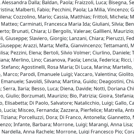
Alessandra Dalla; Baldan, Paola; Fraizzoli, Luca; Bisegna, Ser
ristina; Malberti, Fabio; Pecchini, Paola; La Milia, Vincenzo; 
ena; Cozzolino, Mario; Cassia, Matthias; Frittoli, Michela; 
Matteo; Carminati, Francesca Maria Ida; Giuliani, Silvia; Ben
rto; Brunati, Chiara; Li Bergolis, Valerae; Galllieni, Mauriz
li, Giuseppe; Slaviero, Giorgio; Lanzani, Chiara; Pieruzzi, F
o, Giuseppe; Arazzi, Marta; Melfa, Gianvincenzo; Tettamanti, 
alisa; Pezzini, Elena; Bertoli, Silvio Volmer; Ciurlino, Daniele;
aziana; Merlino, Lino; Casanova, Paola; Lencia, Federica; Ric
 Stefano; Agostinelli, Rosa Maria; Di Luca, Marina; Martello, M
 Marco; Parodi, Emanuele Luigi; Vaccaro, Valentina; Giolito,
Emanuele; Savoldi, Silvana; Martina, Guido; Deagostini, Chia
 Serra, Ilaria; Besso, Luca; Diena, Davide; Notti, Doriana Chi
no, Giulio; Borzumati, Maurizio; Bio, Patrizia; Gioira, Stefania
lisabetta; Di Paolo, Salvatore; Natalicchio, Luigi; Gallo, Ca
ò, Lucia; Misceo, Fernanda; Zazzera, Pierfelice; Matrella, A
 Tiziana; Porcelluzzi, Dora; Di Franco, Antonella; Giannetto, 
enzo; Infante, Barbara; Morrone, Luigi; Marangi, Anna Lisa; R
o; Nardella, Anna Rachele; Morrone, Luigi Francesco Pio; Cora