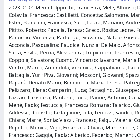
2023-01-01 Menniti-Ippolito, Francesca; Mele, Alfonso; D
Colavita, Francesca; Castilletti, Concetta; Salomone, Mar
Ester; Bianchini, Francesca; Sarti, Laura; Mariano, Andrea
Pititto, Roberto; Papalia, Teresa; Greco, Rosita; Leone
Panuccio, Vincenzo; Parlongo, Giovanna; Natale, Giusep
Acconcia, Pasqualina; Paudice, Nunzia; De Maio, Alfonso
Satta, Ersilia; Perna, Alessandra; Trepiccione, Francesco
Coppola, Salvatore; Cuomo, Vincenzo; Iavarone, Maria P
Ventre, Marco; Amendola, Veronica; Cappabianca, Fabio; M
Battaglia, Yuri; Piva, Giovanni; Mosconi, Giovanni; Spaz
Rapanà, Renato Mario; Benedetto, Maria Teresa; Patregna
Pelizzaro, Elena; Camparini, Luca; Battaglino, Giuseppe; 
Fazzari, Loredana; Pantano, Lucia; Paone, Antonio; Galli
Menè, Paolo; Festuccia, Francesca Romana; Talarico, Giuli
Addesse, Roberto; Tartaglione, Lida; Feriozzi, Sandro; R
Chiara; Marre, Sonia; Viazzi, Francesc; Falqui, Valeria; 
Repetto, Monica; Vigo, Emanuela Chiara; Montenotte, Cai
Francesco; Gaggia, Paola; Alberico, Federico; Manenti, C