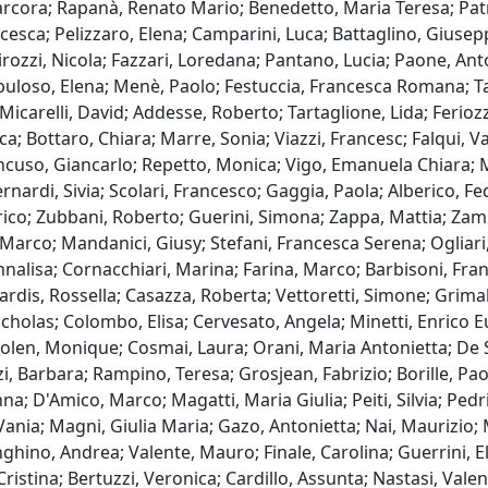
Marcora; Rapanà, Renato Mario; Benedetto, Maria Teresa; Pa
ancesca; Pelizzaro, Elena; Camparini, Luca; Battaglino, Giusep
irozzi, Nicola; Fazzari, Loredana; Pantano, Lucia; Paone, Ant
uloso, Elena; Menè, Paolo; Festuccia, Francesca Romana; Talar
 Micarelli, David; Addesse, Roberto; Tartaglione, Lida; Ferio
; Bottaro, Chiara; Marre, Sonia; Viazzi, Francesc; Falqui, Val
ncuso, Giancarlo; Repetto, Monica; Vigo, Emanuela Chiara; 
ardi, Sivia; Scolari, Francesco; Gaggia, Paola; Alberico, Fe
rico; Zubbani, Roberto; Guerini, Simona; Zappa, Mattia; Zamb
i, Marco; Mandanici, Giusy; Stefani, Francesca Serena; Ogliari,
Annalisa; Cornacchiari, Marina; Farina, Marco; Barbisoni, Fr
ardis, Rossella; Casazza, Roberta; Vettoretti, Simone; Grima
Nicholas; Colombo, Elisa; Cervesato, Angela; Minetti, Enrico E
rmolen, Monique; Cosmai, Laura; Orani, Maria Antonietta; De S
zi, Barbara; Rampino, Teresa; Grosjean, Fabrizio; Borille, Pao
; D'Amico, Marco; Magatti, Maria Giulia; Peiti, Silvia; Pedrini
, Vania; Magni, Giulia Maria; Gazo, Antonietta; Nai, Maurizio; 
hino, Andrea; Valente, Mauro; Finale, Carolina; Guerrini, El
Cristina; Bertuzzi, Veronica; Cardillo, Assunta; Nastasi, Val