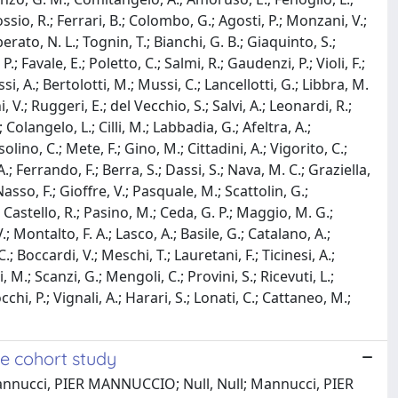
ossio, R.; Ferrari, B.; Colombo, G.; Agosti, P.; Monzani, V.;
iberato, N. L.; Tognin, T.; Bianchi, G. B.; Giaquinto, S.;
.; Favale, E.; Poletto, C.; Salmi, R.; Gaudenzi, P.; Violi, F.;
ssi, A.; Bertolotti, M.; Mussi, C.; Lancellotti, G.; Libbra, M.
i, V.; Ruggeri, E.; del Vecchio, S.; Salvi, A.; Leonardi, R.;
; Colangelo, L.; Cilli, M.; Labbadia, G.; Afeltra, A.;
olino, C.; Mete, F.; Gino, M.; Cittadini, A.; Vigorito, C.;
.; Ferrando, F.; Berra, S.; Dassi, S.; Nava, M. C.; Graziella,
Nasso, F.; Gioffre, V.; Pasquale, M.; Scattolin, G.;
P.; Castello, R.; Pasino, M.; Ceda, G. P.; Maggio, M. G.;
.; Montalto, F. A.; Lasco, A.; Basile, G.; Catalano, A.;
; Boccardi, V.; Meschi, T.; Lauretani, F.; Ticinesi, A.;
, M.; Scanzi, G.; Mengoli, C.; Provini, S.; Ricevuti, L.;
occhi, P.; Vignali, A.; Harari, S.; Lonati, C.; Cattaneo, M.;
ve cohort study
; Mannucci, PIER MANNUCCIO; Null, Null; Mannucci, PIER