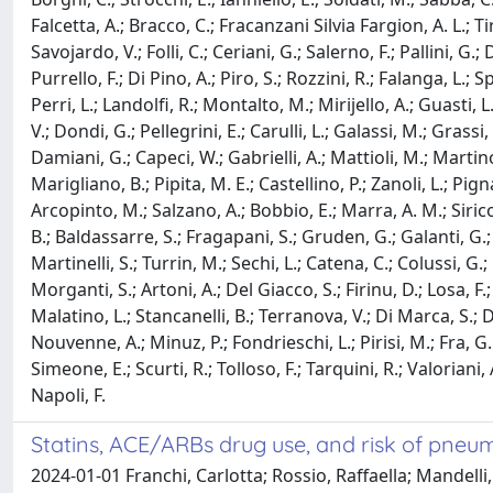
Falcetta, A.; Bracco, C.; Fracanzani Silvia Fargion, A. L.; T
Savojardo, V.; Folli, C.; Ceriani, G.; Salerno, F.; Pallini, G.;
Purrello, F.; Di Pino, A.; Piro, S.; Rozzini, R.; Falanga, L.; S
Perri, L.; Landolfi, R.; Montalto, M.; Mirijello, A.; Guasti, 
V.; Dondi, G.; Pellegrini, E.; Carulli, L.; Galassi, M.; Grassi,
Damiani, G.; Capeci, W.; Gabrielli, A.; Mattioli, M.; Martino, 
Marigliano, B.; Pipita, M. E.; Castellino, P.; Zanoli, L.; Pign
Arcopinto, M.; Salzano, A.; Bobbio, E.; Marra, A. M.; Sirico,
B.; Baldassarre, S.; Fragapani, S.; Gruden, G.; Galanti, G.; M
Martinelli, S.; Turrin, M.; Sechi, L.; Catena, C.; Colussi, G.;
Morganti, S.; Artoni, A.; Del Giacco, S.; Firinu, D.; Losa, F.
Malatino, L.; Stancanelli, B.; Terranova, V.; Di Marca, S.; D
Nouvenne, A.; Minuz, P.; Fondrieschi, L.; Pirisi, M.; Fra, G. P
Simeone, E.; Scurti, R.; Tolloso, F.; Tarquini, R.; Valoriani, 
Napoli, F.
Statins, ACE/ARBs drug use, and risk of pneumo
2024-01-01 Franchi, Carlotta; Rossio, Raffaella; Mandell