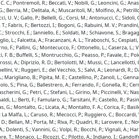
, C. C.; Pontremoli, R.; Beccati, V.; Nobili, G.; Leoncini, G.; A
.; Berria, M.; Delitala, A.; Muscaritoli, M.; Molfino, A.; Petrillo
i, U. V.; Gallo, P.; Bellelli, G.; Corsi, M.; Antonucci, C.; Sidoli,
 T.; Fabris, F.; Bertozzi, I.; Bogoni, G.; Rabuini, M. V.; Prandini
C.; Strocchi, E.; Ianniello, E.; Soldati, M.; Schiavone, S.; Braga
 L.; Falcetta, A.; Fracanzani, A. L.; Tiraboschi, S.; Cespiati, A
, F.; Pallini, G.; Montecucco, F.; Ottonello, L.; Caserza, L.; Vis
ci, F. B.; Buffelli, S.; Montrucchio, G.; Peasso, P.; Favale, E.; Po
ossi, A.; Diprizio, R. D.; Bertolotti, M.; Mussi, C.; Lancellotti, 
llini, V.; Ruggeri, E.; del Vecchio, S.; Salvi, A.; Leonardi, R.; 
 A.; Marigliano, B.; Pipita, M. E.; Castellino, P.; Zanoli, L.; Genn
olo, S.; Pina, G.; Ballestrero, A.; Ferrando, F.; Gonella, R.; Cer
erini, G.; Petri, C.; Stefani, L.; Girino, M.; Piccinelli, V.; Nas
ldi, L.; Berti, F.; Famularo, G.; Tarsitani, P.; Castello, R.; Pas
, G.; Montalto, G.; Licata, A.; Montalto, F. A.; Corica, F.; Basile
; La Malfa, L.; Caruso, R.; Mecocci, P.; Ruggiero, C.; Boccardi, 
, D.; Bellan, M.; Porta, M.; Riva, P.; Quadri, R.; Larovere, E.; Nov
; Dolenti, S.; Vannini, G.; Volpi, R.; Bocchi, P.; Vignali, A.; Harar
re, T.; Monaco, L.; Ricozzi, C.; Pilotto, A.; Indiano, I.; Gandolfo