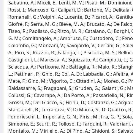
Sabatino, A.; Miceli, E.; Lenti, M. V.; Pisati, M.; Dominioni
Rossi, I.; Mancuso, G.; Calipari, D.; Bartone, M.; Delitala, G
Romanelli, G.; Volpini, A.; Lucente, D.; Picardi, A.; Gentilucc
Giofre, F.; Serra, M. G.; Bleve, M. A.; Brucato, A.; De Falco,
Tiseo, R.; Paolisso, G.; Rizzo, M. R.; Catalano, C.; Borghi, 
G. M.; Comitangelo, A.; Amoruso, E.; Custodero, C.; Fenoglio,
Colombo, G.; Monzani, V.; Savojardo, V.; Ceriani, G.; Salerno
A.; Piro, S.; Rozzini, R.; Falanga, L.; Pisciotta, M. S.; Belluc
Castiglioni, L.; Maresca, A.; Squizzato, A.; Campiotti, L.; Gr
Sciacqua, A.; Perticone, M.; Battaglia, R.; Maio, R.; Stanghe
L.; Pettinari, P.; Ghio, R.; Col, A. D.; Labbadia, G.; Afeltra,
Mete, F.; Gino, M.; Vigorito, C.; Cittadini, A.; Moreo, G.; Pr
Baldassarre, S.; Fragapani, S.; Gruden, G.; Galanti, G.; Masch
Colussi, G.; Cavarape, A.; Da Porto, A.; Passariello, N.; Rina
Grossi, M.; Del Giacco, S.; Firinu, D.; Costanzo, G.; Argiolas
Stancanelli, B.; Terranova, V.; Di Marca, S.; Di Quattro, R.
Fondrieschi, L.; Imperiale, G. N.; Pirisi, M.; Fra, G. P.; Sola
Simeone, E.; Scurti, R.; Tolloso, F.; Tarquini, R.; Valoriani, A.
Montalto, M.; Mirijello, A.; Di Pino, A.; Ghidoni, S.; Salvato