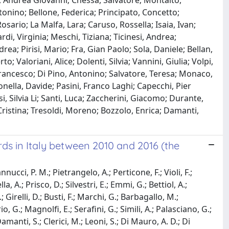
da, Andrea Giovanni; Chessa, Salvatore; Montalto,
tonino; Bellone, Federica; Principato, Concetto;
sario; La Malfa, Lara; Caruso, Rossella; Isaia, Ivan;
di, Virginia; Meschi, Tiziana; Ticinesi, Andrea;
a; Pirisi, Mario; Fra, Gian Paolo; Sola, Daniele; Bellan,
; Valoriani, Alice; Dolenti, Silvia; Vannini, Giulia; Volpi,
, Francesco; Di Pino, Antonino; Salvatore, Teresa; Monaco,
Gonella, Davide; Pasini, Franco Laghi; Capecchi, Pier
i, Silvia Li; Santi, Luca; Zaccherini, Giacomo; Durante,
Cristina; Tresoldi, Moreno; Bozzolo, Enrica; Damanti,
ds in Italy between 2010 and 2016 (the
nnucci, P. M.; Pietrangelo, A.; Perticone, F.; Violi, F.;
a, A.; Prisco, D.; Silvestri, E.; Emmi, G.; Bettiol, A.;
.; Girelli, D.; Busti, F.; Marchi, G.; Barbagallo, M.;
 G.; Magnolfi, E.; Serafini, G.; Simili, A.; Palasciano, G.;
manti, S.; Clerici, M.; Leoni, S.; Di Mauro, A. D.; Di