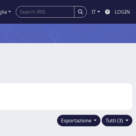
glia
IT
LOGIN
Esportazione
Tutti (3)