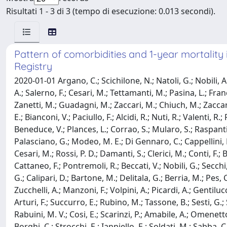
Risultati 1 - 3 di 3 (tempo di esecuzione: 0.013 secondi).
Pattern of comorbidities and 1-year mortality 
Registry
2020-01-01 Argano, C.; Scichilone, N.; Natoli, G.; Nobili, A.
A.; Salerno, F.; Cesari, M.; Tettamanti, M.; Pasina, L.; Franch
Zanetti, M.; Guadagni, M.; Zaccari, M.; Chiuch, M.; Zaccari, 
E.; Bianconi, V.; Paciullo, F.; Alcidi, R.; Nuti, R.; Valenti, R
Beneduce, V.; Plances, L.; Corrao, S.; Mularo, S.; Raspanti, M
Palasciano, G.; Modeo, M. E.; Di Gennaro, C.; Cappellini, M
Cesari, M.; Rossi, P. D.; Damanti, S.; Clerici, M.; Conti, F.; 
Cattaneo, F.; Pontremoli, R.; Beccati, V.; Nobili, G.; Secchi
G.; Calipari, D.; Bartone, M.; Delitala, G.; Berria, M.; Pes, 
Zucchelli, A.; Manzoni, F.; Volpini, A.; Picardi, A.; Gentilucc
Arturi, F.; Succurro, E.; Rubino, M.; Tassone, B.; Sesti, G.;
Rabuini, M. V.; Cosi, E.; Scarinzi, P.; Amabile, A.; Omenetto,
Borghi, C.; Strocchi, E.; Ianniello, E.; Soldati, M.; Sabba, 