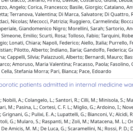
le; Del Giacco, Stefano; Firinu, Davide; Costanzo, Giulia; Led
zzo, Angelo; Corica, Francesco; Basile, Giorgio; Catalano, An
a; Terranova, Valentina; Di Marca, Salvatore; Di Quattro, Ro
daci, Nicolas; Mecocci, Patrizia; Ruggiero, Carmelinda; Boccar
eriale, Giandomenico Nigro; Morellini, Sarah; Sartorio, Andre
imeone, Emilio; Scurti, Rosa; Tolloso, Fabio; Tarquini, Roberto
gio; Lonati, Chiara; Napoli, Federico; Aiello, Italia; Purrello
istian; Pilotto, Alberto; Indiano, Ilaria; Gandolfo, Federica; 
; Cappelli, Silvia; Palazzuoli, Alberto; Bernardi, Mauro; Bass
Marco; Amoruso, Maria Valentina; Fracasso, Paola; Fasolino, 
Cella, Stefania Morra; Pari, Bianca; Pace, Edoardo
rotic patients admitted in internal medicine war
Nobili, A.; Colangelo, L.; Santori, R.; Cilli, M.; Minisola, S.; Ma
 M.; Pasina, L.; Cortesi, C. F. L.; Miglio, G.; Ardoino, I.; Novell
; Grignani, G.; Pulixi, E. A.; Lupattelli, G.; Bianconi, V.; Alcidi, R
i, G.; Mularo, S.; Raspanti, M.; Zoli, M.; Matacena, M. L.; Orio,
De Amicis, M. M.; De Luca, G.; Scaramellini, N.; Rossi, P. D.; Da