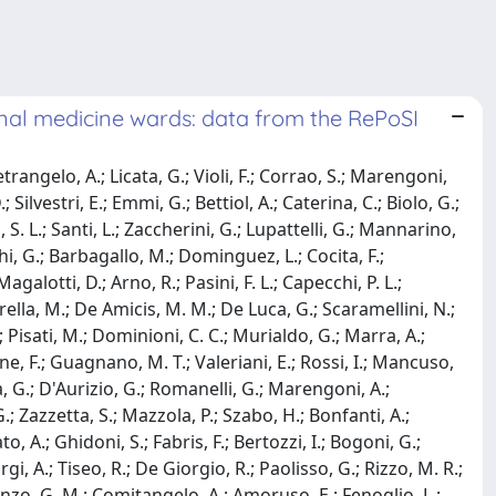
ernal medicine wards: data from the RePoSI
trangelo, A.; Licata, G.; Violi, F.; Corrao, S.; Marengoni,
; Silvestri, E.; Emmi, G.; Bettiol, A.; Caterina, C.; Biolo, G.;
 S. L.; Santi, L.; Zaccherini, G.; Lupattelli, G.; Mannarino,
Marchi, G.; Barbagallo, M.; Dominguez, L.; Cocita, F.;
agalotti, D.; Arno, R.; Pasini, F. L.; Capecchi, P. L.;
rella, M.; De Amicis, M. M.; De Luca, G.; Scaramellini, N.;
V.; Pisati, M.; Dominioni, C. C.; Murialdo, G.; Marra, A.;
one, F.; Guagnano, M. T.; Valeriani, E.; Rossi, I.; Mancuso,
ala, G.; D'Aurizio, G.; Romanelli, G.; Marengoni, A.;
 G.; Zazzetta, S.; Mazzola, P.; Szabo, H.; Bonfanti, A.;
o, A.; Ghidoni, S.; Fabris, F.; Bertozzi, I.; Bogoni, G.;
gi, A.; Tiseo, R.; De Giorgio, R.; Paolisso, G.; Rizzo, M. R.;
incenzo, G. M.; Comitangelo, A.; Amoruso, E.; Fenoglio, L.;