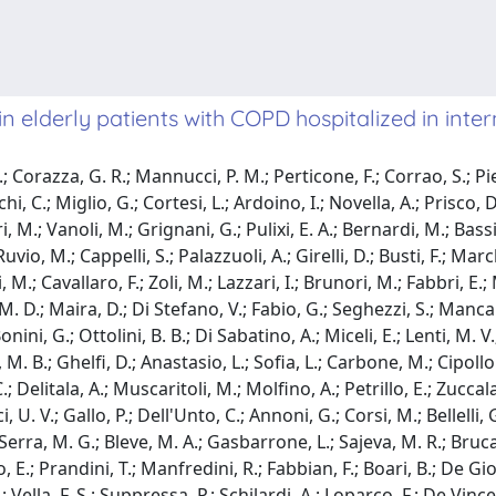
in elderly patients with COPD hospitalized in int
; Corazza, G. R.; Mannucci, P. M.; Perticone, F.; Corrao, S.; Pie
i, C.; Miglio, G.; Cortesi, L.; Ardoino, I.; Novella, A.; Prisco, D.
M.; Vanoli, M.; Grignani, G.; Pulixi, E. A.; Bernardi, M.; Bassi,
.; Ruvio, M.; Cappelli, S.; Palazzuoli, A.; Girelli, D.; Busti, F.; 
.; Cavallaro, F.; Zoli, M.; Lazzari, I.; Brunori, M.; Fabbri, E.; M
. D.; Maira, D.; Di Stefano, V.; Fabio, G.; Seghezzi, S.; Manca
Bonini, G.; Ottolini, B. B.; Di Sabatino, A.; Miceli, E.; Lenti, M. 
, M. B.; Ghelfi, D.; Anastasio, L.; Sofia, L.; Carbone, M.; Cipoll
C.; Delitala, A.; Muscaritoli, M.; Molfino, A.; Petrillo, E.; Zucc
i, U. V.; Gallo, P.; Dell'Unto, C.; Annoni, G.; Corsi, M.; Bellelli,
 Serra, M. G.; Bleve, M. A.; Gasbarrone, L.; Sajeva, M. R.; Brucat
 E.; Prandini, T.; Manfredini, R.; Fabbian, F.; Boari, B.; De Gior
C.; Vella, F. S.; Suppressa, P.; Schilardi, A.; Loparco, F.; De V