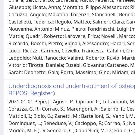
Chiara; Salvi, Marco; Lauretani, Fulvio; Federici, Raffae
Giuseppe; Licata, Anna; Montalto, Filippo Alessandro; Ri
Cocuzza, Angelo; Malatino, Lorenzo; Stancanelli, Benedett
Castelletti, Federica; Regolo, Matteo; Salmeri, Clara; Car
Nouvenne, Antonio; Minuz, Pietro; Fondrieschi, Luigi; Imp
Mattia; Quadri, Roberto; Larovere, Erica; Novelli, Marco; S
Riccardo; Bocchi, Pietro; Vignali, Alessandro; Harari, Ser
Lucio; Ricozzi, Carmen; Coviello, Francesca; Catalini, Chr
Leopoldo; Nuti, Ranuccio; Valenti, Roberto; Ruvio, Martina
Vittorio; Tirotta, Daniela; Eusebi, Giovanna; Cattaneo, 
Sarah; Deonette, Gaia; Porta, Massimo; Gino, Miriam; di 
Underdiagnosis and undertreatment of osteopo
REPOSI Register)
2021-01-01 Pepe, J.; Agosti, P.; Cipriani, C.; Tettamanti, M.; 
Corazza, G. R.; Corrao, S.; Marengoni, A.; Salerno, F.; Cesari,
Mattioli, I.; Biolo, G.; Zanetti, M.; Bartelloni, G.; Vanoli, M.
Dominguez, L.; Beneduce, V.; Cacioppo, F.; Corrao, S.; Natol
Modeo, M. E.; Di Gennaro, C.; Cappellini, M. D.; Fabio, G.; 