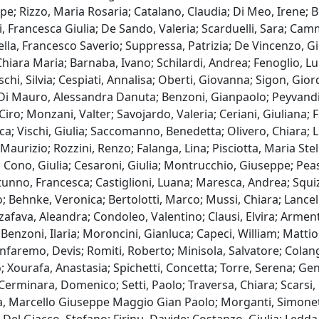
pe; Rizzo, Maria Rosaria; Catalano, Claudia; Di Meo, Irene; B
ni, Francesca Giulia; De Sando, Valeria; Scarduelli, Sara; Cam
 Vella, Francesco Saverio; Suppressa, Patrizia; De Vincenzo,
ara Maria; Barnaba, Ivano; Schilardi, Andrea; Fenoglio, Luig
i, Silvia; Cespiati, Annalisa; Oberti, Giovanna; Sigon, Giord
; Di Mauro, Alessandra Danuta; Benzoni, Gianpaolo; Peyvandi, 
iro; Monzani, Valter; Savojardo, Valeria; Ceriani, Giuliana; F
ca; Vischi, Giulia; Saccomanno, Benedetta; Olivero, Chiara; Li
aurizio; Rozzini, Renzo; Falanga, Lina; Pisciotta, Maria Stella
 Cono, Giulia; Cesaroni, Giulia; Montrucchio, Giuseppe; Pea
otunno, Francesca; Castiglioni, Luana; Maresca, Andrea; Squ
; Behnke, Veronica; Bertolotti, Marco; Mussi, Chiara; Lancell
zafava, Aleandra; Condoleo, Valentino; Clausi, Elvira; Arme
 Benzoni, Ilaria; Moroncini, Gianluca; Capeci, William; Matti
nfaremo, Devis; Romiti, Roberto; Minisola, Salvatore; Colange
o; Xourafa, Anastasia; Spichetti, Concetta; Torre, Serena; Genn
 Cerminara, Domenico; Setti, Paolo; Traversa, Chiara; Scarsi,
 Ceda, Marcello Giuseppe Maggio Gian Paolo; Morganti, Simonet