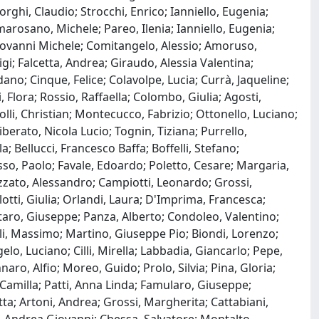
orghi, Claudio; Strocchi, Enrico; Ianniello, Eugenia;
marosano, Michele; Pareo, Ilenia; Ianniello, Eugenia;
 Giovanni Michele; Comitangelo, Alessio; Amoruso,
i; Falcetta, Andrea; Giraudo, Alessia Valentina;
ano; Cinque, Felice; Colavolpe, Lucia; Currà, Jaqueline;
Flora; Rossio, Raffaella; Colombo, Giulia; Agosti,
olli, Christian; Montecucco, Fabrizio; Ottonello, Luciano;
berato, Nicola Lucio; Tognin, Tiziana; Purrello,
; Bellucci, Francesco Baffa; Boffelli, Stefano;
sso, Paolo; Favale, Edoardo; Poletto, Cesare; Margaria,
izzato, Alessandro; Campiotti, Leonardo; Grossi,
otti, Giulia; Orlandi, Laura; D'Imprima, Francesca;
ntaro, Giuseppe; Panza, Alberto; Condoleo, Valentino;
oli, Massimo; Martino, Giuseppe Pio; Biondi, Lorenzo;
lo, Luciano; Cilli, Mirella; Labbadia, Giancarlo; Pepe,
aro, Alfio; Moreo, Guido; Prolo, Silvia; Pina, Gloria;
 Camilla; Patti, Anna Linda; Famularo, Giuseppe;
ta; Artoni, Andrea; Grossi, Margherita; Cattabiani,