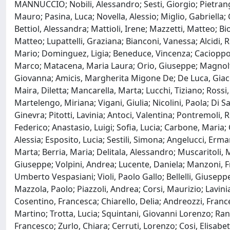
MANNUCCIO; Nobili, Alessandro; Sesti, Giorgio; Pietrang
Mauro; Pasina, Luca; Novella, Alessio; Miglio, Gabriella; 
Bettiol, Alessandra; Mattioli, Irene; Mazzetti, Matteo; Bi
Matteo; Lupattelli, Graziana; Bianconi, Vanessa; Alcidi,
Mario; Dominguez, Ligia; Beneduce, Vincenza; Cacioppo, 
Marco; Matacena, Maria Laura; Orio, Giuseppe; Magnolfi, 
Giovanna; Amicis, Margherita Migone De; De Luca, Giacom
Maira, Diletta; Mancarella, Marta; Lucchi, Tiziano; Rossi, 
Martelengo, Miriana; Vigani, Giulia; Nicolini, Paola; Di S
Ginevra; Pitotti, Lavinia; Antoci, Valentina; Pontremoli, 
Federico; Anastasio, Luigi; Sofia, Lucia; Carbone, Maria
Alessia; Esposito, Lucia; Sestili, Simona; Angelucci, Er
Marta; Berria, Maria; Delitala, Alessandro; Muscaritoli, 
Giuseppe; Volpini, Andrea; Lucente, Daniela; Manzoni, Fra
Umberto Vespasiani; Violi, Paolo Gallo; Bellelli, Giuseppe
Mazzola, Paolo; Piazzoli, Andrea; Corsi, Maurizio; Lavinia
Cosentino, Francesca; Chiarello, Delia; Andreozzi, Franc
Martino; Trotta, Lucia; Squintani, Giovanni Lorenzo; Randi
Francesco; Zurlo, Chiara; Cerruti, Lorenzo; Cosi, Elisabe