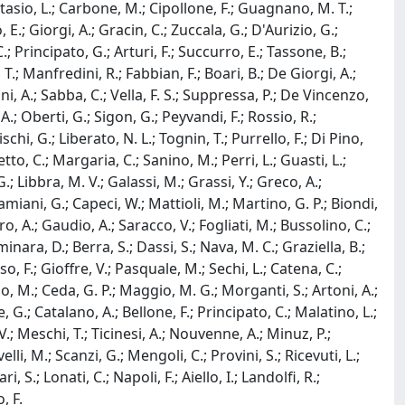
nastasio, L.; Carbone, M.; Cipollone, F.; Guagnano, M. T.;
, E.; Giorgi, A.; Gracin, C.; Zuccala, G.; D'Aurizio, G.;
 C.; Principato, G.; Arturi, F.; Succurro, E.; Tassone, B.;
, T.; Manfredini, R.; Fabbian, F.; Boari, B.; De Giorgi, A.;
gni, A.; Sabba, C.; Vella, F. S.; Suppressa, P.; De Vincenzo,
.; Oberti, G.; Sigon, G.; Peyvandi, F.; Rossio, R.;
chi, G.; Liberato, N. L.; Tognin, T.; Purrello, F.; Di Pino,
letto, C.; Margaria, C.; Sanino, M.; Perri, L.; Guasti, L.;
G.; Libbra, M. V.; Galassi, M.; Grassi, Y.; Greco, A.;
Damiani, G.; Capeci, W.; Mattioli, M.; Martino, G. P.; Biondi,
aro, A.; Gaudio, A.; Saracco, V.; Fogliati, M.; Bussolino, C.;
minara, D.; Berra, S.; Dassi, S.; Nava, M. C.; Graziella, B.;
so, F.; Gioffre, V.; Pasquale, M.; Sechi, L.; Catena, C.;
ino, M.; Ceda, G. P.; Maggio, M. G.; Morganti, S.; Artoni, A.;
, G.; Catalano, A.; Bellone, F.; Principato, C.; Malatino, L.;
V.; Meschi, T.; Ticinesi, A.; Nouvenne, A.; Minuz, P.;
elli, M.; Scanzi, G.; Mengoli, C.; Provini, S.; Ricevuti, L.;
i, S.; Lonati, C.; Napoli, F.; Aiello, I.; Landolfi, R.;
, F.