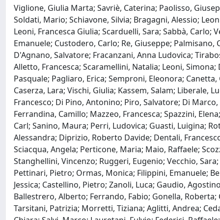
Viglione, Giulia Marta; Savriè, Caterina; Paolisso, Giusep
Soldati, Mario; Schiavone, Silvia; Bragagni, Alessio; Leo
Leoni, Francesca Giulia; Scarduelli, Sara; Sabbà, Carlo;
Emanuele; Custodero, Carlo; Re, Giuseppe; Palmisano, Chi
D'Agnano, Salvatore; Fracanzani, Anna Ludovica; Tirabosch
Alletto, Francesca; Scaramellini, Natalia; Leoni, Simona
Pasquale; Pagliaro, Erica; Semproni, Eleonora; Canetta, C
Caserza, Lara; Vischi, Giulia; Kassem, Salam; Liberale, Lu
Francesco; Di Pino, Antonino; Piro, Salvatore; Di Marco, M
Ferrandina, Camillo; Mazzeo, Francesca; Spazzini, Elena;
Carl; Sanino, Maura; Perri, Ludovica; Guasti, Luigina; R
Alessandra; Diprizio, Roberto Davide; Dentali, Francesco
Sciacqua, Angela; Perticone, Maria; Maio, Raffaele; Scoz
Stanghellini, Vincenzo; Ruggeri, Eugenio; Vecchio, Sara;
Pettinari, Pietro; Ormas, Monica; Filippini, Emanuele; Be
Jessica; Castellino, Pietro; Zanoli, Luca; Gaudio, Agostin
Ballestrero, Alberto; Ferrando, Fabio; Gonella, Roberta;
Tarsitani, Patrizia; Morretti, Tiziana; Aglitti, Andrea;