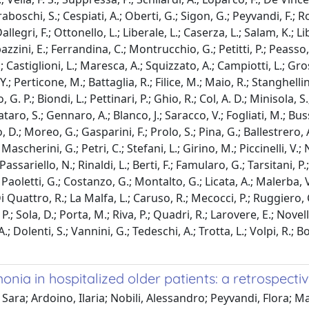
iraboschi, S.; Cespiati, A.; Oberti, G.; Sigon, G.; Peyvandi, F.; R
 Dallegri, F.; Ottonello, L.; Liberale, L.; Caserza, L.; Salam, K.; L
pazzini, E.; Ferrandina, C.; Montrucchio, G.; Petitti, P.; Peasso, P
L.; Castiglioni, L.; Maresca, A.; Squizzato, A.; Campiotti, L.; Gro
 Y.; Perticone, M.; Battaglia, R.; Filice, M.; Maio, R.; Stanghellin
G. P.; Biondi, L.; Pettinari, P.; Ghio, R.; Col, A. D.; Minisola, S.
ataro, S.; Gennaro, A.; Blanco, J.; Saracco, V.; Fogliati, M.; Buss
 D.; Moreo, G.; Gasparini, F.; Prolo, S.; Pina, G.; Ballestrero, A
ascherini, G.; Petri, C.; Stefani, L.; Girino, M.; Piccinelli, V.; 
 Passariello, N.; Rinaldi, L.; Berti, F.; Famularo, G.; Tarsitani, 
; Paoletti, G.; Costanzo, G.; Montalto, G.; Licata, A.; Malerba, V
i Quattro, R.; La Malfa, L.; Caruso, R.; Mecocci, P.; Ruggiero, C.
.; Sola, D.; Porta, M.; Riva, P.; Quadri, R.; Larovere, E.; Novelli
A.; Dolenti, S.; Vannini, G.; Tedeschi, A.; Trotta, L.; Volpi, R.; B
nia in hospitalized older patients: a retrospecti
i, Sara; Ardoino, Ilaria; Nobili, Alessandro; Peyvandi, Flora