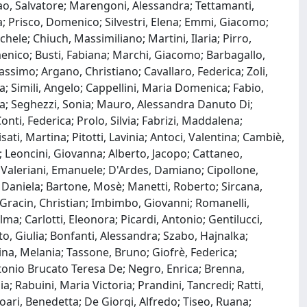
rao, Salvatore; Marengoni, Alessandra; Tettamanti,
via; Prisco, Domenico; Silvestri, Elena; Emmi, Giacomo;
chele; Chiuch, Massimiliano; Martini, Ilaria; Pirro,
omenico; Busti, Fabiana; Marchi, Giacomo; Barbagallo,
simo; Argano, Christiano; Cavallaro, Federica; Zoli,
a; Simili, Angelo; Cappellini, Maria Domenica; Fabio,
na; Seghezzi, Sonia; Mauro, Alessandra Danuto Di;
onti, Federica; Prolo, Silvia; Fabrizi, Maddalena;
ati, Martina; Pitotti, Lavinia; Antoci, Valentina; Cambiè,
a; Leoncini, Giovanna; Alberto, Jacopo; Cattaneo,
; Valeriani, Emanuele; D'Ardes, Damiano; Cipollone,
, Daniela; Bartone, Mosè; Manetti, Roberto; Sircana,
a; Gracin, Christian; Imbimbo, Giovanni; Romanelli,
ma; Carlotti, Eleonora; Picardi, Antonio; Gentilucci,
ato, Giulia; Bonfanti, Alessandra; Szabo, Hajnalka;
lina, Melania; Tassone, Bruno; Giofrè, Federica;
ntonio Brucato Teresa De; Negro, Enrica; Brenna,
a; Rabuini, Maria Victoria; Prandini, Tancredi; Ratti,
Boari, Benedetta; De Giorgi, Alfredo; Tiseo, Ruana;