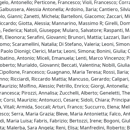
elo, Antonello; Perticone, Francesco; Violi, Francesco; Cor
Galbussera, Alessia Antonella; Ardoino, Ilaria; Cantiero, Sil
olo, Gianni; Zanetti, Michela; Bartelloni, Giacomo; Zaccari, Mi
 Riccardo; Giotta, Alessia; Mannarino, Massimo R; Girelli, D
Federica; Natoli, Giuseppe; Mularo, Salvatore; Raspanti, Mas
Eleonora; Serafini, Giovanni; Brunori, Mattia; Lazzari, Ilari
o; Scaramellini, Natalia; Di Stefano, Valeria; Leoni, Simo
Paolo Dionigi; Clerici, Marta; Leoni, Simona; Bonini, Giulia; C
abatino, Antonio; Miceli, Emanuela; Lenti, Marco Vincenzo; Pis
Roberto; Murialdo, Giovanni; Beccati, Valentina; Nobili, Giuli
; Cipollone, Francesco; Guagnano, Maria Teresa; Rossi, Ilaria
manno; Ricciardi, Riccardo Mattia; Mancuso, Gerardo; Calipari
Maurizio; Molfino, Alessio; Petrillo, Enrico; Giorgi, Antonell
ncesca; Pirozzi, Annalisa; Zucchelli, Alberto; Geneletti, Thel
; Corsi, Maurizio; Antonucci, Cesare; Sidoli, Chiara; Princip
, Vitali; Armida, Soccali; Arturi, Franco; Succurro, Elena; Me
esco; Serra, Maria Grazia; Bleve, Maria Antonietta; Falco, A
, Maria Luisa; Fabris, Fabrizio; Bertozzi, Irene; Bogoni, Giuli
tta; Malerba, Sara Angela; Reni, Elisa; Manfredini, Roberto; 