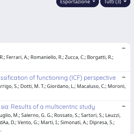
Esportazione
Tutti (3)
.; Ferrari, A.; Romaniello, R.; Zucca, C.; Borgatti, R.;
sification of functioning (ICF) perspective
'Arrigo, S.; Dotti, M. T.; Giordano, L.; Macaluso, C.; Moroni,
a: Results of a multicentric study
uglio, M.; Salerno, G. G.; Rossato, S.; Sartori, S.; Leuzzi,
Aa, D.; Vento, G.; Marti, I.; Simonati, A.; Dipresa, S.;
.