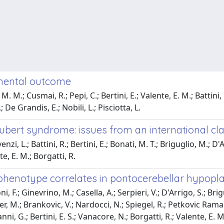
pmental outcome
M.; Cusmai, R.; Pepi, C.; Bertini, E.; Valente, E. M.; Battini, R
; De Grandis, E.; Nobili, L.; Pisciotta, L.
ubert syndrome: issues from an international clas
zi, L.; Battini, R.; Bertini, E.; Bonati, M. T.; Briguglio, M.; D
te, E. M.; Borgatti, R.
enotype correlates in pontocerebellar hypoplasi
, F.; Ginevrino, M.; Casella, A.; Serpieri, V.; D'Arrigo, S.; Brig
ier, M.; Brankovic, V.; Nardocci, N.; Spiegel, R.; Petkovic Ramad
Zanni, G.; Bertini, E. S.; Vanacore, N.; Borgatti, R.; Valente, E. M