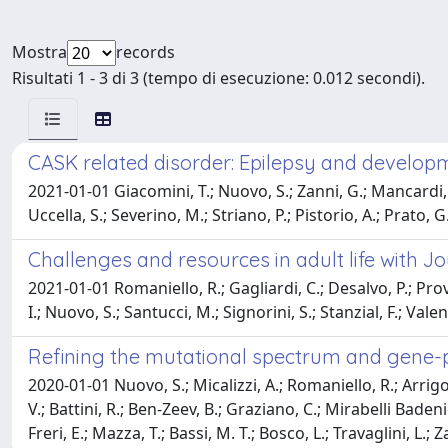
Mostra
records
Risultati 1 - 3 di 3 (tempo di esecuzione: 0.012 secondi).
CASK related disorder: Epilepsy and develo
2021-01-01 Giacomini, T.; Nuovo, S.; Zanni, G.; Mancardi, M. 
Uccella, S.; Severino, M.; Striano, P.; Pistorio, A.; Prato, G.
Challenges and resources in adult life with Jo
2021-01-01 Romaniello, R.; Gagliardi, C.; Desalvo, P.; Proven
I.; Nuovo, S.; Santucci, M.; Signorini, S.; Stanzial, F.; Valen
Refining the mutational spectrum and gene-ph
2020-01-01 Nuovo, S.; Micalizzi, A.; Romaniello, R.; Arrigoni
V.; Battini, R.; Ben-Zeev, B.; Graziano, C.; Mirabelli Baden
Freri, E.; Mazza, T.; Bassi, M. T.; Bosco, L.; Travaglini, L.; 