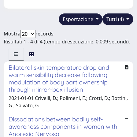
Esportazione
Tutti (4)
Mostra
records
Risultati 1 - 4 di 4 (tempo di esecuzione: 0.009 secondi).
Bilateral skin temperature drop and
warm sensibility decrease following
modulation of body part ownership
through mirror-box illusion
2021-01-01 Crivelli, D.; Polimeni, E.; Crotti, D.; Bottini,
G.; Salvato, G.
Dissociations between bodily self-
awareness components in women with
Anorexia Nervosa