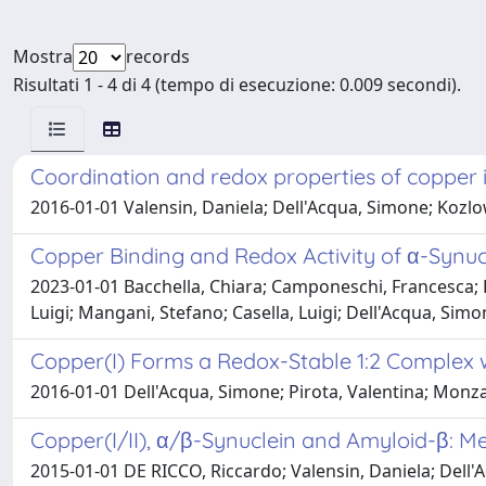
Mostra
records
Risultati 1 - 4 di 4 (tempo di esecuzione: 0.009 secondi).
Coordination and redox properties of copper i
2016-01-01 Valensin, Daniela; Dell'Acqua, Simone; Kozlow
Copper Binding and Redox Activity of α-Synu
2023-01-01 Bacchella, Chiara; Camponeschi, Francesca; Ko
Luigi; Mangani, Stefano; Casella, Luigi; Dell'Acqua, Simo
Copper(I) Forms a Redox-Stable 1:2 Complex 
2016-01-01 Dell'Acqua, Simone; Pirota, Valentina; Monza
Copper(I/II), α/β-Synuclein and Amyloid-β: M
2015-01-01 DE RICCO, Riccardo; Valensin, Daniela; Dell'Ac