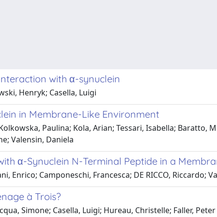
nteraction with α-synuclein
ski, Henryk; Casella, Luigi
clein in Membrane-Like Environment
lkowska, Paulina; Kola, Arian; Tessari, Isabella; Baratto, M
ne; Valensin, Daniela
with α-Synuclein N-Terminal Peptide in a Membr
ni, Enrico; Camponeschi, Francesca; DE RICCO, Riccardo; Vale
enage à Trois?
qua, Simone; Casella, Luigi; Hureau, Christelle; Faller, Peter