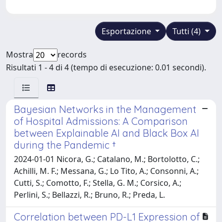
Esportazione
Tutti (4)
Mostra
records
Risultati 1 - 4 di 4 (tempo di esecuzione: 0.01 secondi).
Bayesian Networks in the Management
of Hospital Admissions: A Comparison
between Explainable AI and Black Box AI
during the Pandemic †
2024-01-01 Nicora, G.; Catalano, M.; Bortolotto, C.;
Achilli, M. F.; Messana, G.; Lo Tito, A.; Consonni, A.;
Cutti, S.; Comotto, F.; Stella, G. M.; Corsico, A.;
Perlini, S.; Bellazzi, R.; Bruno, R.; Preda, L.
Correlation between PD-L1 Expression of