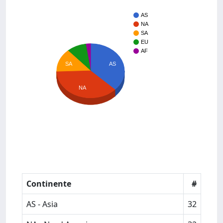
AS
NA
SA
EU
AF
SA
AS
NA
Continente
#
AS - Asia
32