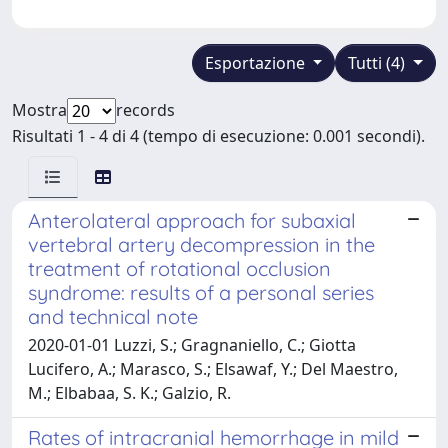
Esportazione
Tutti (4)
Mostra
records
Risultati 1 - 4 di 4 (tempo di esecuzione: 0.001 secondi).
Anterolateral approach for subaxial
vertebral artery decompression in the
treatment of rotational occlusion
syndrome: results of a personal series
and technical note
2020-01-01 Luzzi, S.; Gragnaniello, C.; Giotta
Lucifero, A.; Marasco, S.; Elsawaf, Y.; Del Maestro,
M.; Elbabaa, S. K.; Galzio, R.
Rates of intracranial hemorrhage in mild