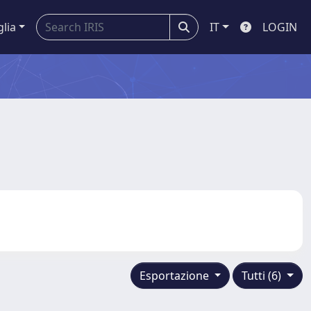
glia
IT
LOGIN
Esportazione
Tutti (6)