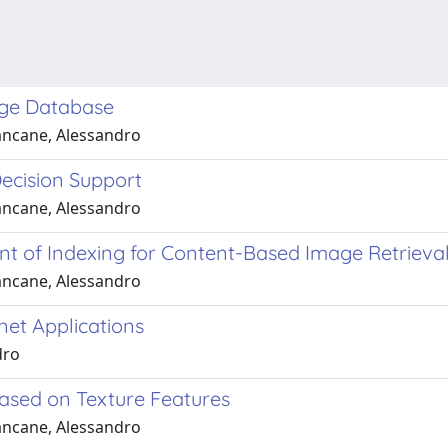
age Database
iancane, Alessandro
Decision Support
iancane, Alessandro
nt of Indexing for Content-Based Image Retrieva
iancane, Alessandro
net Applications
dro
based on Texture Features
iancane, Alessandro