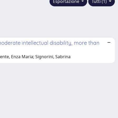
Esportazione
Tutti (1)
derate intellectual disability, more than
lente, Enza Maria; Signorini, Sabrina