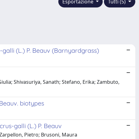
Esportazione
Tutti (5)
galli (L.) P. Beauv (Barnyardgrass)
 Giulia; Shivasuriya, Sanath; Stefano, Erika; Zambuto,
.Beauv. biotypes
us-galli (L.) P. Beauv
 Zarpellon, Pietro; Brusoni, Maura