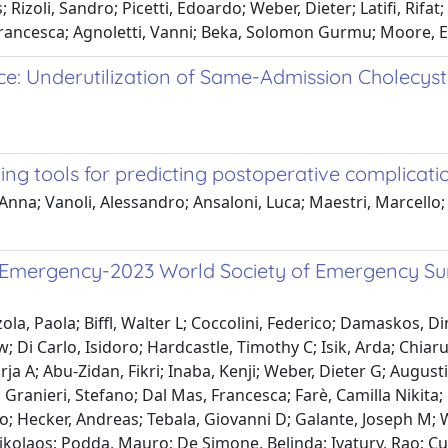
Rizoli, Sandro; Picetti, Edoardo; Weber, Dieter; Latifi, Rifat; 
i, Francesca; Agnoletti, Vanni; Beka, Solomon Gurmu; Moore,
: Underutilization of Same-Admission Cholecystec
g tools for predicting postoperative complication
 Anna; Vanoli, Alessandro; Ansaloni, Luca; Maestri, Marcello; 
Emergency-2023 World Society of Emergency Surge
la, Paola; Biffl, Walter L; Coccolini, Federico; Damaskos, Di
w; Di Carlo, Isidoro; Hardcastle, Timothy C; Isik, Arda; Chia
a A; Abu-Zidan, Fikri; Inaba, Kenji; Weber, Dieter G; Augusti
Granieri, Stefano; Dal Mas, Francesca; Farè, Camilla Nikita
 Hecker, Andreas; Tebala, Giovanni D; Galante, Joseph M; W
olaos; Podda, Mauro; De Simone, Belinda; Ivatury, Rao; Cui