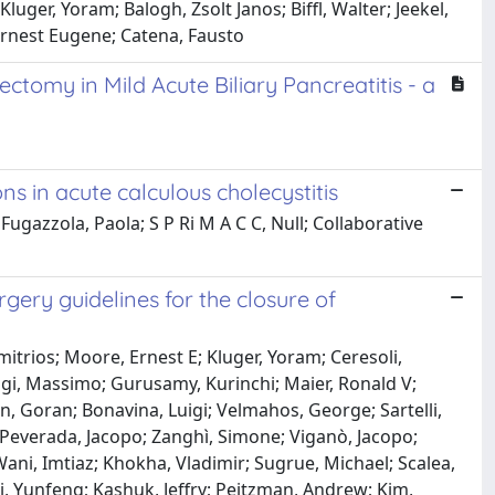
Kluger, Yoram; Balogh, Zsolt Janos; Biffl, Walter; Jeekel,
 Ernest Eugene; Catena, Fausto
tomy in Mild Acute Biliary Pancreatitis - a
s in acute calculous cholecystitis
Fugazzola, Paola; S P Ri M A C C, Null; Collaborative
ry guidelines for the closure of
mitrios; Moore, Ernest E; Kluger, Yoram; Ceresoli,
rugi, Massimo; Gurusamy, Kurinchi; Maier, Ronald V;
n, Goran; Bonavina, Luigi; Velmahos, George; Sartelli,
; Peverada, Jacopo; Zanghì, Simone; Viganò, Jacopo;
ani, Imtiaz; Khokha, Vladimir; Sugrue, Michael; Scalea,
, Yunfeng; Kashuk, Jeffry; Peitzman, Andrew; Kim,