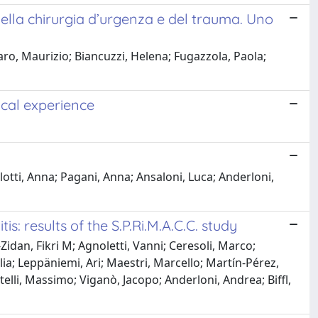
ella chirurgia d’urgenza e del trauma. Uno
aro, Maurizio; Biancuzzi, Helena; Fugazzola, Paola;
nical experience
lotti, Anna; Pagani, Anna; Ansaloni, Luca; Anderloni,
s: results of the S.P.Ri.M.A.C.C. study
dan, Fikri M; Agnoletti, Vanni; Ceresoli, Marco;
ia; Leppäniemi, Ari; Maestri, Marcello; Martín-Pérez,
elli, Massimo; Viganò, Jacopo; Anderloni, Andrea; Biffl,