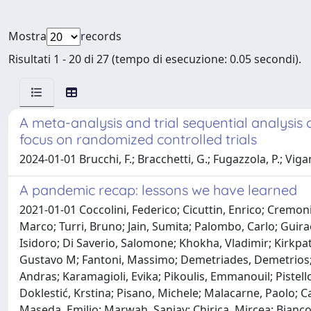
Mostra
records
Risultati 1 - 20 di 27 (tempo di esecuzione: 0.05 secondi).
A meta-analysis and trial sequential analysi
focus on randomized controlled trials
2024-01-01 Brucchi, F.; Bracchetti, G.; Fugazzola, P.; Viganò, 
A pandemic recap: lessons we have learned
2021-01-01 Coccolini, Federico; Cicuttin, Enrico; Cremonin
Marco; Turri, Bruno; Jain, Sumita; Palombo, Carlo; Guira
Isidoro; Di Saverio, Salomone; Khokha, Vladimir; Kirkpa
Gustavo M; Fantoni, Massimo; Demetriades, Demetrios; K
Andras; Karamagioli, Evika; Pikoulis, Emmanouil; Pistello
Doklestić, Krstina; Pisano, Michele; Malacarne, Paolo; Car
Maseda, Emilio; Marwah, Sanjay; Chirica, Mircea; Bianc