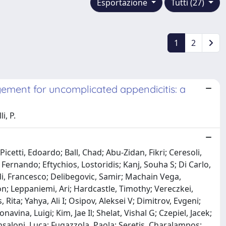
Esportazione
Tutti (27)
1
2
ement for uncomplicated appendicitis: a
i, P.
icetti, Edoardo; Ball, Chad; Abu-Zidan, Fikri; Ceresoli,
ernando; Eftychios, Lostoridis; Kanj, Souha S; Di Carlo,
di, Francesco; Delibegovic, Samir; Machain Vega,
; Leppaniemi, Ari; Hardcastle, Timothy; Vereczkei,
ita; Yahya, Ali I; Osipov, Aleksei V; Dimitrov, Evgeni;
vina, Luigi; Kim, Jae Il; Shelat, Vishal G; Czepiel, Jacek;
saloni, Luca; Fugazzola, Paola; Seretis, Charalampos;