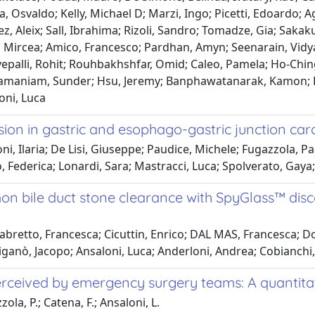
 Osvaldo; Kelly, Michael D; Marzi, Ingo; Picetti, Edoardo; Ag
Aleix; Sall, Ibrahima; Rizoli, Sandro; Tomadze, Gia; Sakakushev
ca, Mircea; Amico, Francesco; Pardhan, Amyn; Seenarain, Vidya
epalli, Rohit; Rouhbakhshfar, Omid; Caleo, Pamela; Ho-Ching
bramaniam, Sunder; Hsu, Jeremy; Banphawatanarak, Kamon; P
oni, Luca
ion in gastric and esophago-gastric junction car
oni, Ilaria; De Lisi, Giuseppe; Paudice, Michele; Fugazzola, 
o, Federica; Lonardi, Sara; Mastracci, Luca; Spolverato, Gay
on bile duct stone clearance with SpyGlass™ dis
abretto, Francesca; Cicuttin, Enrico; DAL MAS, Francesca; 
iganò, Jacopo; Ansaloni, Luca; Anderloni, Andrea; Cobianchi
eived by emergency surgery teams: A quantitat
la, P.; Catena, F.; Ansaloni, L.