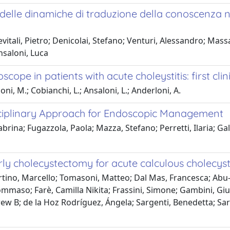
delle dinamiche di traduzione della conoscenza n
tali, Pietro; Denicolai, Stefano; Venturi, Alessandro; Mass
nsaloni, Luca
ope in patients with acute choleystitis: first cli
i, M.; Cobianchi, L.; Ansaloni, L.; Anderloni, A.
isciplinary Approach for Endoscopic Management
brina; Fugazzola, Paola; Mazza, Stefano; Perretti, Ilaria; Gal
ly cholecystectomy for acute calculous cholecystiti
tino, Marcello; Tomasoni, Matteo; Dal Mas, Francesca; Abu-Zi
mmaso; Farè, Camilla Nikita; Frassini, Simone; Gambini, Giul
ew B; de la Hoz Rodríguez, Ángela; Sargenti, Benedetta; Sart