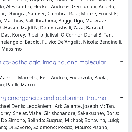
lo, Alessandro; Hecker, Andreas; Gemignani, Angelo;
fir; Dhingra, Sameer; Coimbra, Raul; Moore, Ernest E;
er, Matthias; Sall, Ibrahima; Boggi, Ugo; Materazzi,
Al-Hasan, Majdi N; Demetrashvili, Zaza; Baraket,
s, Korey; Ribeiro, Julival; O'Connor, Donal B; Tan,
langelo; Basolo, Fulvio; De'Angelis, Nicola; Bendinelli,
i, Massimo
ico-pathologic, imaging, and molecular
 Maestri, Marcello; Peri, Andrea; Fugazzola, Paola;
o; Paulli, Marco
rgery emergencies and abdominal trauma
ichael Denis; Leppäniemi, Ari; Galante, Joseph M; Tan,
drey; Shelat, Vishal Girishchandra; Sakakushev, Boris;
; De Simone, Belinda; Sugrue, Michael; Bonavina, Luigi;
doro; Di Saverio, Salomone; Podda, Mauro; Pisano,