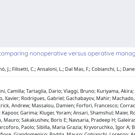
s comparing nonoperative versus operative manag
J.; Filisetti, C.; Ansaloni, L.; Dal Mas, F.; Cobianchi, L.; Danell
i, Camilla; Tartaglia, Dario; Viaggi, Bruno; Kuriyama, Akira; P
o, Xavier; Rodrigues, Gabriel; Gachabayov, Mahir; Machado, F
trick, Andrew; Massalou, Damien; Forfori, Francesco; Corra
apoor, Garima; Kluger, Yoram; Ansari, Shamshul; Maier, Ron
, Mauro; Sakakushev, Boris E; Navsaria, Pradeep H; Galeiras, R
coforo, Paolo; Sibilla, Maria Grazia; Kryvoruchko, Igor A; Bona
ofiore, Giandomenico; Podda, Mauro; Cobianchi, Lorenzo; An