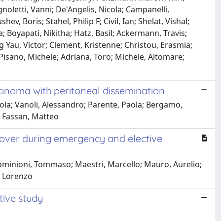
noletti, Vanni; De'Angelis, Nicola; Campanelli,
, Boris; Stahel, Philip F; Civil, Ian; Shelat, Vishal;
; Boyapati, Nikitha; Hatz, Basil; Ackermann, Travis;
 Yau, Victor; Clement, Kristenne; Christou, Erasmia;
isano, Michele; Adriana, Toro; Michele, Altomare;
cinoma with peritoneal dissemination
Paola; Vanoli, Alessandro; Parente, Paola; Bergamo,
a; Fassan, Matteo
cover during emergency and elective
Dominioni, Tommaso; Maestri, Marcello; Mauro, Aurelio;
, Lorenzo
ive study