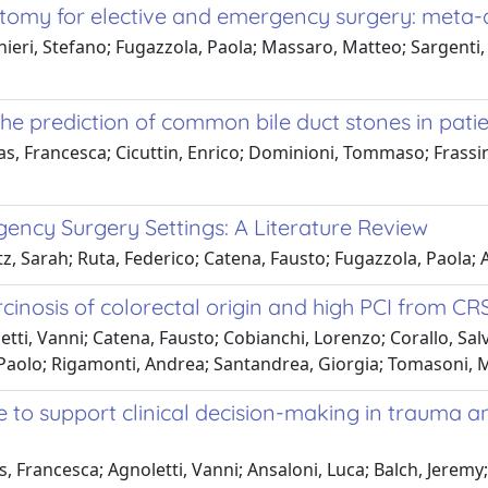
tomy for elective and emergency surgery: meta-
nieri, Stefano; Fugazzola, Paola; Massaro, Matteo; Sargenti
 the prediction of common bile duct stones in patie
as, Francesca; Cicuttin, Enrico; Dominioni, Tommaso; Frassi
ncy Surgery Settings: A Literature Review
, Sarah; Ruta, Federico; Catena, Fausto; Fugazzola, Paola; 
cinosis of colorectal origin and high PCI from CR
ti, Vanni; Catena, Fausto; Cobianchi, Lorenzo; Corallo, Sal
aolo; Rigamonti, Andrea; Santandrea, Giorgia; Tomasoni, Matt
nce to support clinical decision-making in trauma
 Francesca; Agnoletti, Vanni; Ansaloni, Luca; Balch, Jeremy; 