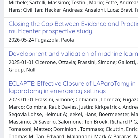
Michele; Sartelli, Massimo; Testini, Mario; Fette, Andreas; 
Hans; Civil, Ian; Hecker, Andreas; Ansaloni, Luca; Brav
Closing the Gap Between Evidence and Practice
multicenter prospective study.
2026-05-24 Fugazzola, Paola
Development and validation of machine learnin
2025-01-01 Cicerone, Ottavia; Frassini, Simone; Gallotti,
Group, Null
ECLAPTE: Effective Closure of LAParoTomy in 
laparotomy in emergency settings
2023-01-01 Frassini, Simone; Cobianchi, Lorenzo; Fugazzo
Marco; Coimbra, Raul; Davies, Justin; Kirkpatrick, Andre
Segovia Lohse, Helmut A; Jeekel, Hans; Boermeester, Marj
Massimo; Di Saverio, Salomone; Ten Broek, Richard P G; 
Tomasoni, Matteo; Dominioni, Tommaso; Cicuttin, Enrico;
Thomas M; Tan, Edward; Malangoni, Mark A; Pararas, Nik