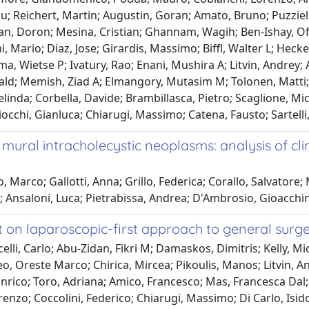
; Reichert, Martin; Augustin, Goran; Amato, Bruno; Puzziel
man, Doron; Mesina, Cristian; Ghannam, Wagih; Ben-Ishay, Of
, Mario; Diaz, Jose; Girardis, Massimo; Biffl, Walter L; Heck
, Wietse P; Ivatury, Rao; Enani, Mushira A; Litvin, Andrey; 
d; Memish, Ziad A; Elmangory, Mutasim M; Tolonen, Matti; Da
nda; Corbella, Davide; Brambillasca, Pietro; Scaglione, Miche
iocchi, Gianluca; Chiarugi, Massimo; Catena, Fausto; Sartell
 intracholecystic neoplasms: analysis of clin
, Marco; Gallotti, Anna; Grillo, Federica; Corallo, Salvatore;
; Ansaloni, Luca; Pietrabissa, Andrea; D'Ambrosio, Gioacchin
 on laparoscopic-first approach to general su
lli, Carlo; Abu-Zidan, Fikri M; Damaskos, Dimitris; Kelly, M
 Oreste Marco; Chirica, Mircea; Pikoulis, Manos; Litvin, An
, Enrico; Toro, Adriana; Amico, Francesco; Mas, Francesca Dal
enzo; Coccolini, Federico; Chiarugi, Massimo; Di Carlo, Isi