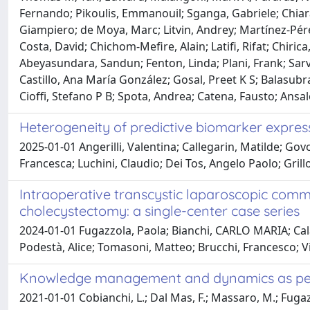
Fernando; Pikoulis, Emmanouil; Sganga, Gabriele; Chiara,
Giampiero; de Moya, Marc; Litvin, Andrey; Martínez-Pérez, 
Costa, David; Chichom-Mefire, Alain; Latifi, Rifat; Chiri
Abeyasundara, Sandun; Fenton, Linda; Plani, Frank; Sarv
Castillo, Ana María González; Gosal, Preet K S; Balasu
Cioffi, Stefano P B; Spota, Andrea; Catena, Fausto; Ansal
Heterogeneity of predictive biomarker express
2025-01-01 Angerilli, Valentina; Callegarin, Matilde; Gov
Francesca; Luchini, Claudio; Dei Tos, Angelo Paolo; Grill
Intraoperative transcystic laparoscopic comm
cholecystectomy: a single-center case series
2024-01-01 Fugazzola, Paola; Bianchi, CARLO MARIA; Cal
Podestà, Alice; Tomasoni, Matteo; Brucchi, Francesco; V
Knowledge management and dynamics as perc
2021-01-01 Cobianchi, L.; Dal Mas, F.; Massaro, M.; Fugazzo