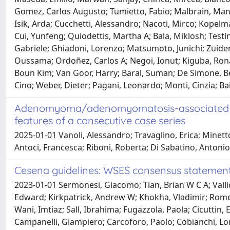
Gomez, Carlos Augusto; Tumietto, Fabio; Malbrain, Manu
Isik, Arda; Cucchetti, Alessandro; Nacoti, Mirco; Kopel
Cui, Yunfeng; Quiodettis, Martha A; Bala, Miklosh; Testini
Gabriele; Ghiadoni, Lorenzo; Matsumoto, Junichi; Zuidema
Oussama; Ordoñez, Carlos A; Negoi, Ionut; Kiguba, Ronal
Boun Kim; Van Goor, Harry; Baral, Suman; De Simone, Beli
Cino; Weber, Dieter; Pagani, Leonardo; Monti, Cinzia; Ba
Adenomyoma/adenomyomatosis-associated mural
features of a consecutive case series
2025-01-01 Vanoli, Alessandro; Travaglino, Erica; Minetto
Antoci, Francesca; Riboni, Roberta; Di Sabatino, Antonio
Cesena guidelines: WSES consensus statement
2023-01-01 Sermonesi, Giacomo; Tian, Brian W C A; Vallice
Edward; Kirkpatrick, Andrew W; Khokha, Vladimir; Romeo,
Wani, Imtiaz; Sall, Ibrahima; Fugazzola, Paola; Cicuttin
Campanelli, Giampiero; Carcoforo, Paolo; Cobianchi, Lor