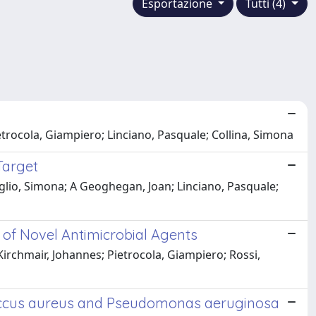
Esportazione
Tutti (4)
Pietrocola, Giampiero; Linciano, Pasquale; Collina, Simona
Target
Viglio, Simona; A Geoghegan, Joan; Linciano, Pasquale;
 of Novel Antimicrobial Agents
 Kirchmair, Johannes; Pietrocola, Giampiero; Rossi,
ococcus aureus and Pseudomonas aeruginosa