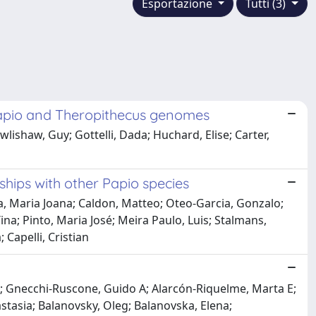
Esportazione
Tutti (3)
Papio and Theropithecus genomes
lishaw, Guy; Gottelli, Dada; Huchard, Elise; Carter,
hips with other Papio species
va, Maria Joana; Caldon, Matteo; Oteo-Garcia, Gonzalo;
na; Pinto, Maria José; Meira Paulo, Luis; Stalmans,
 Capelli, Cristian
ia; Gnecchi-Ruscone, Guido A; Alarcón-Riquelme, Marta E;
stasia; Balanovsky, Oleg; Balanovska, Elena;