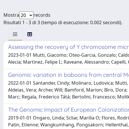
Mostra
records
Risultati 1 - 3 di 3 (tempo di esecuzione: 0.002 secondi).
Assessing the recovery of Y chromosome micr
2023-01-01 Mutti, Giacomo; Oteo-Garcia, Gonzalo; Caldon,
Alecia; Martinez, Felipe I.; Raveane, Alessandro; Capelli, 
Genomic variation in baboons from central Mo
2022-01-01 Santander, Cindy; Molinaro, Ludovica; Mutti, 
Aldeias, Vera; Archer, Will; Bamford, Marion; Biro, Dora
Marc; Regala, Frederico Tátá; Bertolini, Francesco; Moltk
The Genomic Impact of European Colonization
2019-01-01 Ongaro, Linda; Scliar, Marilia O; Flores, Ro
Patin, Etienne; Wangkumhang, Pongsakorn; Hellenthal, Ga