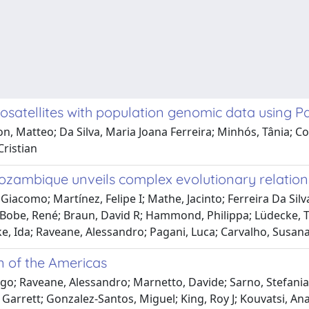
osatellites with population genomic data using 
 Matteo; Da Silva, Maria Joana Ferreira; Minhós, Tânia; Cow
Cristian
zambique unveils complex evolutionary relations
Giacomo; Martínez, Felipe I; Mathe, Jacinto; Ferreira Da Sil
; Bobe, René; Braun, David R; Hammond, Philippa; Lüdecke, Ti
e, Ida; Raveane, Alessandro; Pagani, Luca; Carvalho, Susana;
 of the Americas
drigo; Raveane, Alessandro; Marnetto, Davide; Sarno, Stefan
rrett; Gonzalez-Santos, Miguel; King, Roy J; Kouvatsi, Ana