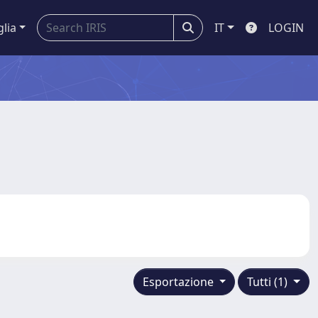
glia
IT
LOGIN
Esportazione
Tutti (1)