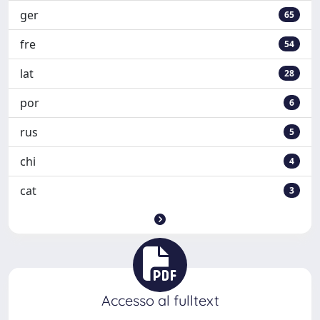
ger
65
fre
54
lat
28
por
6
rus
5
chi
4
cat
3
Accesso al fulltext