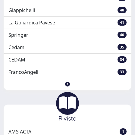
Giappichelli
48
La Goliardica Pavese
41
Springer
40
Cedam
35
CEDAM
34
FrancoAngeli
33
Rivista
AMS ACTA
1