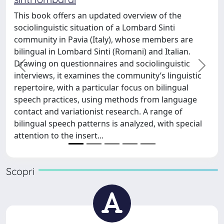
del pontificato di Leone XI
ated overview of the
giuridici e politici
 of a Lombard Sinti
ly), whose members are
Il volume traccia un breve profilo
i (Romani) and Italian.
di libertà religiosa in Italia, dal
es and sociolinguistic
fascismo, dall'avvento della Rep
precedente
succe
the community’s linguistic
di Villa Madama del 1984, fino agl
ular focus on bilingual
pontificato di Leone XIV.
g methods from language
 research. A range of
 is analyzed, with special
Scopri