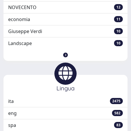
NOVECENTO
12
economia
11
Giuseppe Verdi
10
Landscape
10
Lingua
ita
2475
eng
582
spa
83