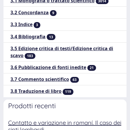
3.1 Monografia o trattato scientifico
3014
3.2 Concordanza
9
3.3 Indice
3
3.4 Bibliografia
13
3.5 Edizione critica di testi/Edizione critica di
scavo
183
3.6 Pubblicazione di fonti inedite
21
3.7 Commento scientifico
63
3.8 Traduzione di libro
119
Prodotti recenti
 in romaní. Il caso dei
Breve storia della libertà re
Dallo Statuto albertino del 