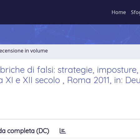
Home
Sfo
Recensione in volume
riche di falsi: strategie, imposture,
XI e XII secolo , Roma 2011, in: De
da completa (DC)