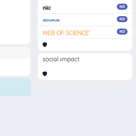
ND
ND
ND
social impact