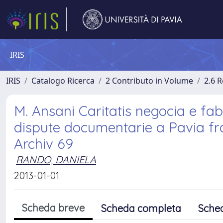
IRIS
IRIS
Catalogo Ricerca
2 Contributo in Volume
2.6 
M. Ansani Caritatis negocia e fabb
dispute documentarie a Pavia fra 
Archiv 69
RANDO, DANIELA
2013-01-01
Scheda breve
Scheda completa
Sche