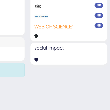
ND
ND
ND
social impact