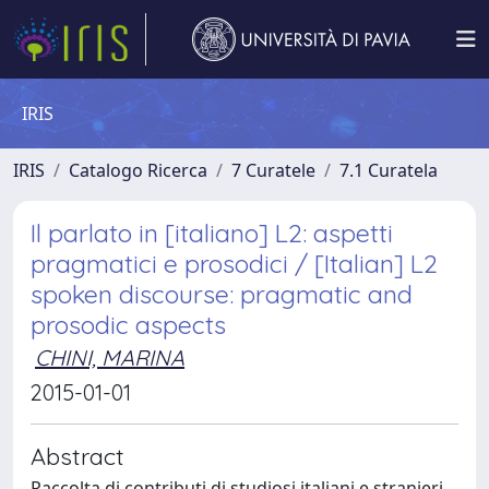
IRIS
IRIS
Catalogo Ricerca
7 Curatele
7.1 Curatela
Il parlato in [italiano] L2: aspetti
pragmatici e prosodici / [Italian] L2
spoken discourse: pragmatic and
prosodic aspects
CHINI, MARINA
2015-01-01
Abstract
Raccolta di contributi di studiosi italiani e stranieri