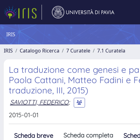
IRIS
IRIS
Catalogo Ricerca
7 Curatele
7.1 Curatela
La traduzione come genesi e pali
Paola Cattani, Matteo Fadini e Fe
traduzione, III, 2015)
SAVIOTTI, FEDERICO
;
2015-01-01
Scheda completa
Scheda breve
Sched