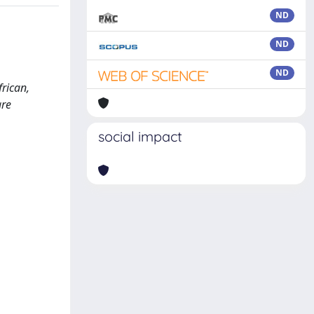
ND
ND
ND
frican,
are
social impact