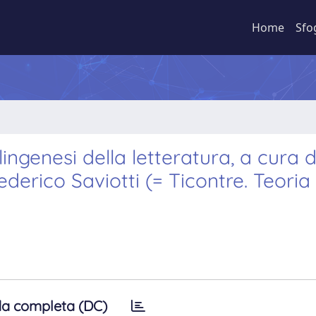
Home
Sfo
ngenesi della letteratura, a cura d
derico Saviotti (= Ticontre. Teoria
a completa (DC)